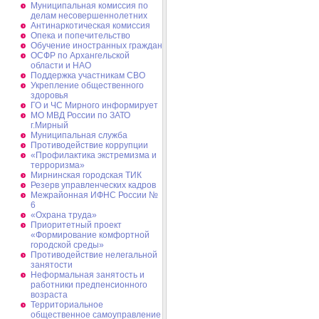
Муниципальная комиссия по
делам несовершеннолетних
Антинаркотическая комиссия
Опека и попечительство
Обучение иностранных граждан
ОСФР по Архангельской
области и НАО
Поддержка участникам СВО
Укрепление общественного
здоровья
ГО и ЧС Мирного информирует
МО МВД России по ЗАТО
г.Мирный
Муниципальная cлужба
Противодействие коррупции
«Профилактика экстремизма и
терроризма»
Мирнинская городская ТИК
Резерв управленческих кадров
Межрайонная ИФНС России №
6
«Охрана труда»
Приоритетный проект
«Формирование комфортной
городской среды»
Противодействие нелегальной
занятости
Неформальная занятость и
работники предпенсионного
возраста
Территориальное
общественное самоуправление