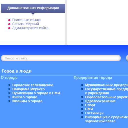
Дополнительная информация
Полезные ссылки
Ссылки Мирный
Администрация сайта
Город и люди
О городе
Предприятия города
Городское телевидение
Муниципальные предпри
Панорама Мирного
Государственные предп
Публикации о городе в СМИ
и учреждения
Книги о городе
Образовательные учреж
Фильмы о городе
Здравоохранение
Спорт
СМИ
Гостиницы
Информация о среднеме
заработной плате