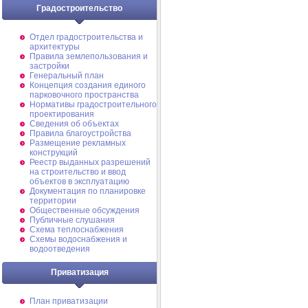
Градостроительство
Отдел градостроительства и
архитектуры
Правила землепользования и
застройки
Генеральный план
Концепция создания единого
парковочного пространства
Нормативы градостроительного
проектирования
Сведения об объектах
Правила благоустройства
Размещение рекламных
конструкций
Реестр выданных разрешений
на строительство и ввод
объектов в эксплуатацию
Документация по планировке
территории
Общественные обсуждения
Публичные слушания
Схема теплоснабжения
Схемы водоснабжения и
водоотведения
Приватизация
План приватизации