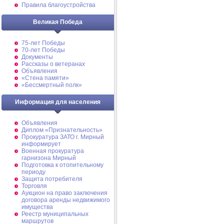
Правила благоустройства
Великая Победа
75-лет Победы
70-лет Победы
Документы
Рассказы о ветеранах
Объявления
«Стена памяти»
«Бессмертный полк»
Информация для населения
Объявления
Диплом «Признательность»
Прокуратура ЗАТО г. Мирный
информирует
Военная прокуратура
гарнизона Мирный
Подготовка к отопительному
периоду
Защита потребителя
Торговля
Аукцион на право заключения
договора аренды недвижимого
имущества
Реестр муниципальных
маршрутов