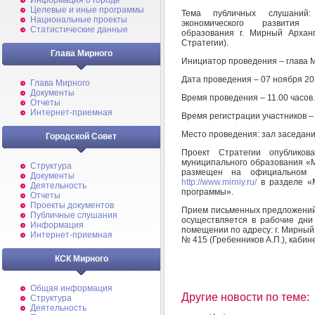
Информация о городе
Целевые и иные программы
Тема публичных слушаний:
Национальные проекты
экономического развития з
Статистические данные
образования г. Мирный Архан
Стратегии).
Глава Мирного
Инициатор проведения – глава 
Дата проведения – 07 ноября 20
Глава Мирного
Документы
Время проведения – 11.00 часов.
Отчеты
Интернет-приемная
Время регистрации участников – с
Место проведения: зал заседани
Городской Совет
Проект Стратегии опублико
муниципального образования «М
Структура
размещен на официальном с
Документы
http://www.mirniy.ru/
в разделе «
Деятельность
программы».
Отчеты
Проекты документов
Прием письменных предложений
Публичные слушания
осуществляется в рабочие дни 
Информация
помещении по адресу: г. Мирный, 
Интернет-приемная
№ 415 (Гребенников А.П.), кабин
КСК Мирного
Общая информация
Другие новости по теме:
Структура
Деятельность