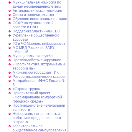
Муниципальная комиссия по
делам несовершеннолетних
Антинаркотическая комиссия
Опека и попечительство
Обучение иностранных граждан
ОСФР по Архангельской
области и НАО
Поддержка участникам СВО
Укрепление общественного
здоровья
ГО и ЧС Мирного информирует
МО МВД России по ЗАТО
г.Мирный
Муниципальная cлужба
Противодействие коррупции
«Профилактика экстремизма и
терроризма»
Мирнинская городская ТИК
Резерв управленческих кадров
Межрайонная ИФНС России №
6
«Охрана труда»
Приоритетный проект
«Формирование комфортной
городской среды»
Противодействие нелегальной
занятости
Неформальная занятость и
работники предпенсионного
возраста
Территориальное
общественное самоуправление