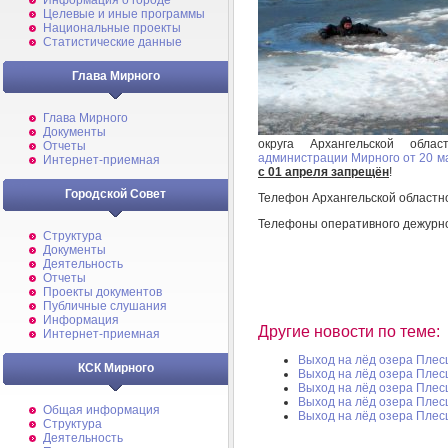
Информация о городе
Целевые и иные программы
Национальные проекты
Статистические данные
Глава Мирного
Глава Мирного
Документы
округа Архангельской обл
Отчеты
администрации Мирного от 20 м
Интернет-приемная
с 01 апреля запрещён
!
Городской Совет
Телефон Архангельской областн
Телефоны оперативного дежурн
Структура
Документы
Деятельность
Отчеты
Проекты документов
Публичные слушания
Информация
Другие новости по теме:
Интернет-приемная
Выход на лёд озера Плес
КСК Мирного
Выход на лёд озера Плес
Выход на лёд озера Плес
Выход на лёд озера Плес
Общая информация
Выход на лёд озера Плес
Структура
Деятельность