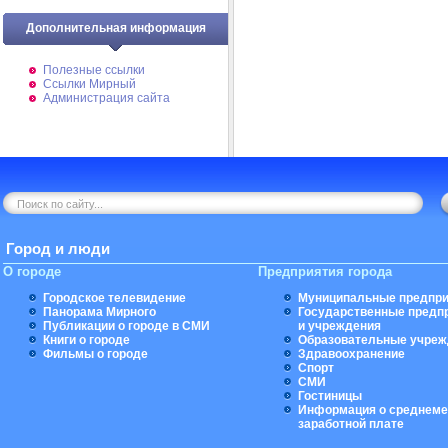
Дополнительная информация
Полезные ссылки
Ссылки Мирный
Администрация сайта
Город и люди
О городе
Предприятия города
Городское телевидение
Муниципальные предпри
Панорама Мирного
Государственные предп
Публикации о городе в СМИ
и учреждения
Книги о городе
Образовательные учреж
Фильмы о городе
Здравоохранение
Спорт
СМИ
Гостиницы
Информация о среднеме
заработной плате