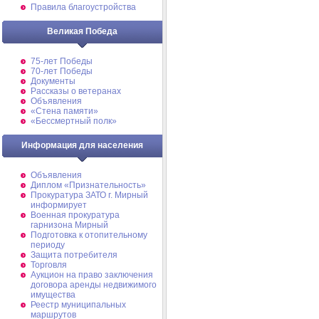
Правила благоустройства
Великая Победа
75-лет Победы
70-лет Победы
Документы
Рассказы о ветеранах
Объявления
«Стена памяти»
«Бессмертный полк»
Информация для населения
Объявления
Диплом «Признательность»
Прокуратура ЗАТО г. Мирный
информирует
Военная прокуратура
гарнизона Мирный
Подготовка к отопительному
периоду
Защита потребителя
Торговля
Аукцион на право заключения
договора аренды недвижимого
имущества
Реестр муниципальных
маршрутов