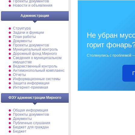
Проекты документов
Новости и объявления
Администрация
Структура
Задачи и функции
Не убран мусо
План работы
Документы
горит фонарь
Проекты документов
Муниципальный контроль
Дорожный фонд Мирного
Столкнулись с проблемой —
Cведения о муниципальном
имуществе
Ведомственный контроль
Антимонопольный комплаенс
Отчеты
Информационные системы
Защита информации
Интернет-приемная
ФЭУ администрации Мирного
Общая информация
Проекты документов
Документы
Публичные слушания
Бюджет для граждан
Бюджет