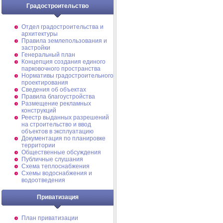
Градостроительство
Отдел градостроительства и
архитектуры
Правила землепользования и
застройки
Генеральный план
Концепция создания единого
парковочного пространства
Нормативы градостроительного
проектирования
Сведения об объектах
Правила благоустройства
Размещение рекламных
конструкций
Реестр выданных разрешений
на строительство и ввод
объектов в эксплуатацию
Документация по планировке
территории
Общественные обсуждения
Публичные слушания
Схема теплоснабжения
Схемы водоснабжения и
водоотведения
Приватизация
План приватизации