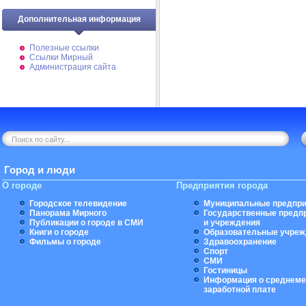
Дополнительная информация
Полезные ссылки
Ссылки Мирный
Администрация сайта
Город и люди
О городе
Предприятия города
Городское телевидение
Муниципальные предпри
Панорама Мирного
Государственные предп
Публикации о городе в СМИ
и учреждения
Книги о городе
Образовательные учреж
Фильмы о городе
Здравоохранение
Спорт
СМИ
Гостиницы
Информация о среднеме
заработной плате