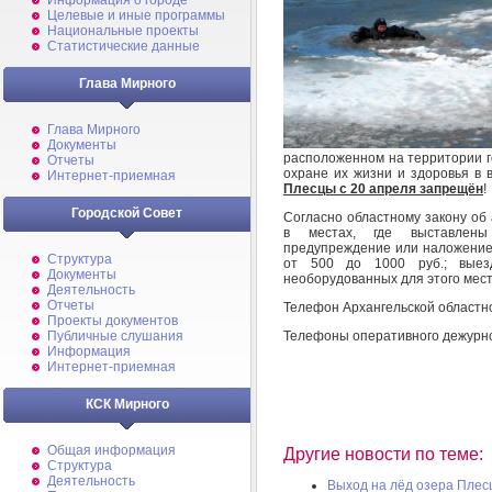
Информация о городе
Целевые и иные программы
Национальные проекты
Статистические данные
Глава Мирного
Глава Мирного
Документы
расположенном на территории г
Отчеты
охране их жизни и здоровья в 
Интернет-приемная
Плесцы с 20 апреля запрещён
!
Городской Совет
Согласно областному закону об
в местах, где выставлены
предупреждение или наложение
Структура
от 500 до 1000 руб.; выез
Документы
необорудованных для этого мест
Деятельность
Отчеты
Телефон Архангельской областн
Проекты документов
Телефоны оперативного дежурн
Публичные слушания
Информация
Интернет-приемная
КСК Мирного
Общая информация
Другие новости по теме:
Структура
Деятельность
Выход на лёд озера Плес