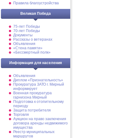
Правила благоустройства
Великая Победа
75-лет Победы
70-лет Победы
Документы
Рассказы о ветеранах
Объявления
«Стена памяти»
«Бессмертный полк»
Информация для населения
Объявления
Диплом «Признательность»
Прокуратура ЗАТО г. Мирный
информирует
Военная прокуратура
гарнизона Мирный
Подготовка к отопительному
периоду
Защита потребителя
Торговля
Аукцион на право заключения
договора аренды недвижимого
имущества
Реестр муниципальных
маршрутов