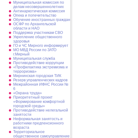
Муниципальная комиссия по
делам несовершеннолетних
Антинаркотическая комиссия
Опека и попечительство
Обучение иностранных граждан
ОСФР по Архангельской
области и НАО
Поддержка участникам СВО
Укрепление общественного
здоровья
ГО и ЧС Мирного информирует
МО МВД России по ЗАТО
г.Мирный
Муниципальная cлужба
Противодействие коррупции
«Профилактика экстремизма и
терроризма»
Мирнинская городская ТИК
Резерв управленческих кадров
Межрайонная ИФНС России №
6
«Охрана труда»
Приоритетный проект
«Формирование комфортной
городской среды»
Противодействие нелегальной
занятости
Неформальная занятость и
работники предпенсионного
возраста
Территориальное
общественное самоуправление