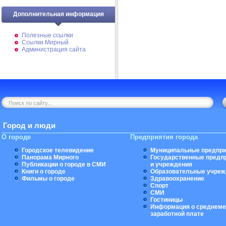
Дополнительная информация
Полезные ссылки
Ссылки Мирный
Администрация сайта
Город и люди
О городе
Предприятия города
Городское телевидение
Муниципальные предпри
Панорама Мирного
Государственные предп
Публикации о городе в СМИ
и учреждения
Книги о городе
Образовательные учреж
Фильмы о городе
Здравоохранение
Спорт
СМИ
Гостиницы
Информация о среднеме
заработной плате