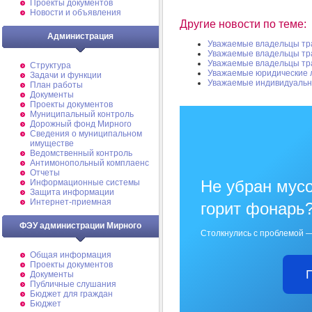
Проекты документов
Новости и объявления
Другие новости по теме:
Администрация
Уважаемые владельцы тр
Уважаемые владельцы тр
Уважаемые владельцы тр
Структура
Уважаемые юридические 
Задачи и функции
Уважаемые индивидуальн
План работы
Документы
Проекты документов
Муниципальный контроль
Дорожный фонд Мирного
Cведения о муниципальном
имуществе
Ведомственный контроль
Антимонопольный комплаенс
Отчеты
Не убран мусо
Информационные системы
Защита информации
Интернет-приемная
горит фонарь
ФЭУ администрации Мирного
Столкнулись с проблемой —
Общая информация
Проекты документов
Документы
Публичные слушания
Бюджет для граждан
Бюджет