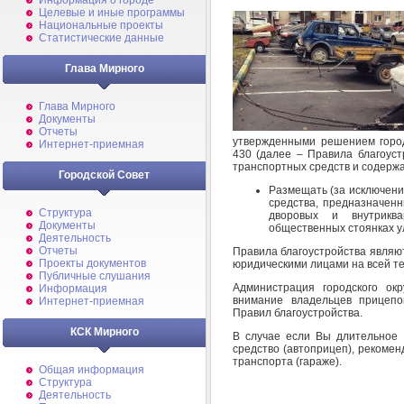
Информация о городе
Целевые и иные программы
Национальные проекты
Статистические данные
Глава Мирного
Глава Мирного
Документы
Отчеты
утвержденными решением город
Интернет-приемная
430 (далее – Правила благоус
транспортных средств и содерж
Городской Совет
Размещать (за исключение
средства, предназначенн
Структура
дворовых и внутриква
Документы
общественных стоянках у
Деятельность
Отчеты
Правила благоустройства являю
Проекты документов
юридическими лицами на всей т
Публичные слушания
Администрация городского ок
Информация
внимание владельцев прицеп
Интернет-приемная
Правил благоустройства.
КСК Мирного
В случае если Вы длительное 
средство (автоприцеп), рекомен
транспорта (гараже).
Общая информация
Структура
Деятельность