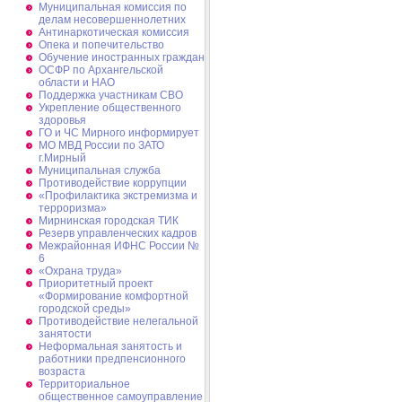
Муниципальная комиссия по
делам несовершеннолетних
Антинаркотическая комиссия
Опека и попечительство
Обучение иностранных граждан
ОСФР по Архангельской
области и НАО
Поддержка участникам СВО
Укрепление общественного
здоровья
ГО и ЧС Мирного информирует
МО МВД России по ЗАТО
г.Мирный
Муниципальная cлужба
Противодействие коррупции
«Профилактика экстремизма и
терроризма»
Мирнинская городская ТИК
Резерв управленческих кадров
Межрайонная ИФНС России №
6
«Охрана труда»
Приоритетный проект
«Формирование комфортной
городской среды»
Противодействие нелегальной
занятости
Неформальная занятость и
работники предпенсионного
возраста
Территориальное
общественное самоуправление