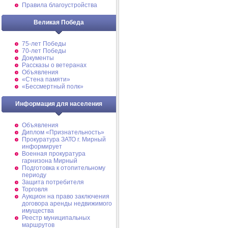
Правила благоустройства
Великая Победа
75-лет Победы
70-лет Победы
Документы
Рассказы о ветеранах
Объявления
«Стена памяти»
«Бессмертный полк»
Информация для населения
Объявления
Диплом «Признательность»
Прокуратура ЗАТО г. Мирный
информирует
Военная прокуратура
гарнизона Мирный
Подготовка к отопительному
периоду
Защита потребителя
Торговля
Аукцион на право заключения
договора аренды недвижимого
имущества
Реестр муниципальных
маршрутов