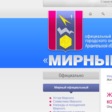
Старая в
Мир
Жит
Мирный официальный
Ж
Устав Мирного
к
Символика Мирного
Награды и поощрения
Опу
Мирного