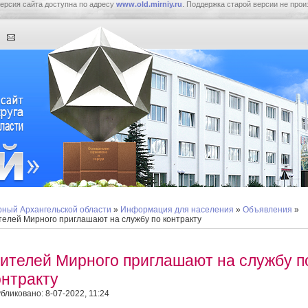
ерсия сайта доступна по адресу
www.old.mirniy.ru
. Поддержка старой версии не прои
ный Архангельской области
»
Информация для населения
»
Объявления
»
елей Мирного приглашают на службу по контракту
ителей Мирного приглашают на службу п
онтракту
бликовано: 8-07-2022, 11:24