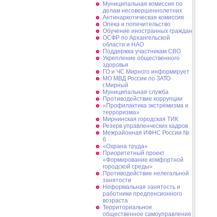
Муниципальная комиссия по
делам несовершеннолетних
Антинаркотическая комиссия
Опека и попечительство
Обучение иностранных граждан
ОСФР по Архангельской
области и НАО
Поддержка участникам СВО
Укрепление общественного
здоровья
ГО и ЧС Мирного информирует
МО МВД России по ЗАТО
г.Мирный
Муниципальная cлужба
Противодействие коррупции
«Профилактика экстремизма и
терроризма»
Мирнинская городская ТИК
Резерв управленческих кадров
Межрайонная ИФНС России №
6
«Охрана труда»
Приоритетный проект
«Формирование комфортной
городской среды»
Противодействие нелегальной
занятости
Неформальная занятость и
работники предпенсионного
возраста
Территориальное
общественное самоуправление