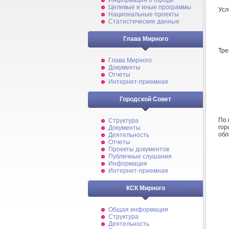
Информация о городе
Целевые и иные программы
Усл
Национальные проекты
Статистические данные
Глава Мирного
Тре
Глава Мирного
Документы
Отчеты
Интернет-приемная
Городской Совет
По 
Структура
гор
Документы
обл
Деятельность
Отчеты
Проекты документов
Публичные слушания
Информация
Интернет-приемная
КСК Мирного
Общая информация
Структура
Деятельность