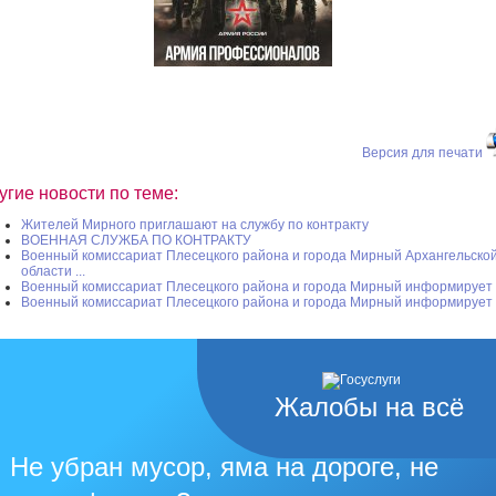
Версия для печати
угие новости по теме:
Жителей Мирного приглашают на службу по контракту
ВОЕННАЯ СЛУЖБА ПО КОНТРАКТУ
Военный комиссариат Плесецкого района и города Мирный Архангельско
области ...
Военный комиссариат Плесецкого района и города Мирный информирует
Военный комиссариат Плесецкого района и города Мирный информирует
Жалобы на всё
Не убран мусор, яма на дороге, не