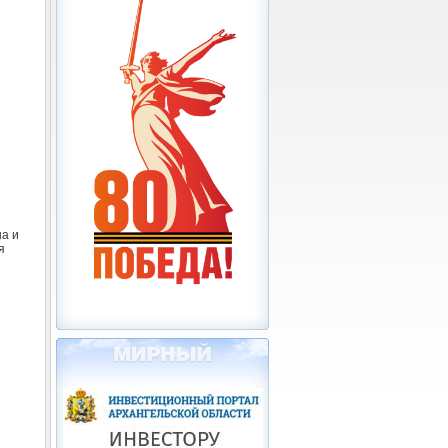
а и
я