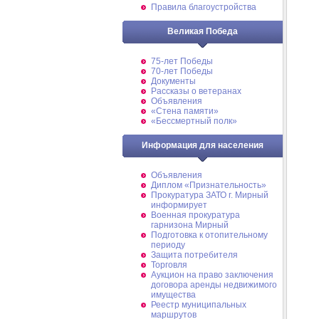
Правила благоустройства
Великая Победа
75-лет Победы
70-лет Победы
Документы
Рассказы о ветеранах
Объявления
«Стена памяти»
«Бессмертный полк»
Информация для населения
Объявления
Диплом «Признательность»
Прокуратура ЗАТО г. Мирный
информирует
Военная прокуратура
гарнизона Мирный
Подготовка к отопительному
периоду
Защита потребителя
Торговля
Аукцион на право заключения
договора аренды недвижимого
имущества
Реестр муниципальных
маршрутов