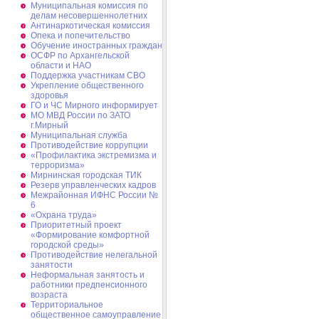
Муниципальная комиссия по
делам несовершеннолетних
Антинаркотическая комиссия
Опека и попечительство
Обучение иностранных граждан
ОСФР по Архангельской
области и НАО
Поддержка участникам СВО
Укрепление общественного
здоровья
ГО и ЧС Мирного информирует
МО МВД России по ЗАТО
г.Мирный
Муниципальная cлужба
Противодействие коррупции
«Профилактика экстремизма и
терроризма»
Мирнинская городская ТИК
Резерв управленческих кадров
Межрайонная ИФНС России №
6
«Охрана труда»
Приоритетный проект
«Формирование комфортной
городской среды»
Противодействие нелегальной
занятости
Неформальная занятость и
работники предпенсионного
возраста
Территориальное
общественное самоуправление