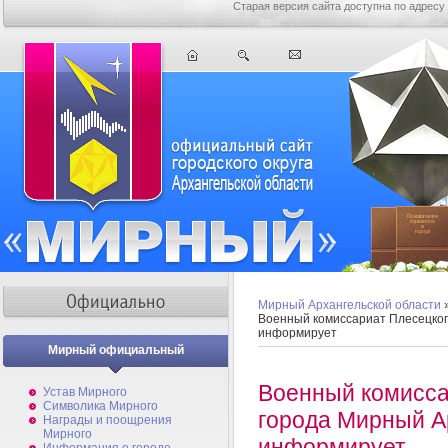
Старая версия сайта доступна по адресу
Мирный Архангельской области
Военный комиссариат Плесецког
информирует
Мирный официальный
Военный комисса
Устав Мирного
Символика Мирного
города Мирный А
Награды и поощрения
Мирного
информирует