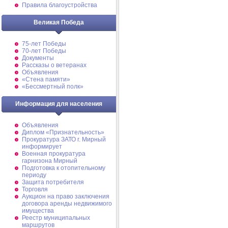
Правила благоустройства
Великая Победа
75-лет Победы
70-лет Победы
Документы
Рассказы о ветеранах
Объявления
«Стена памяти»
«Бессмертный полк»
Информация для населения
Объявления
Диплом «Признательность»
Прокуратура ЗАТО г. Мирный
информирует
Военная прокуратура
гарнизона Мирный
Подготовка к отопительному
периоду
Защита потребителя
Торговля
Аукцион на право заключения
договора аренды недвижимого
имущества
Реестр муниципальных
маршрутов