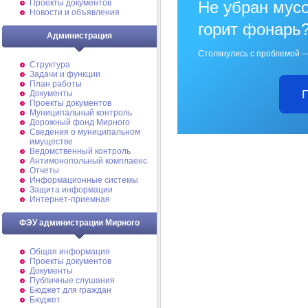
Проекты документов
Не убран мусо
Новости и объявления
горит фонарь
Администрация
Столкнулись с проблемой —
Структура
Задачи и функции
План работы
Документы
Проекты документов
Муниципальный контроль
Дорожный фонд Мирного
Cведения о муниципальном
имуществе
Ведомственный контроль
Антимонопольный комплаенс
Отчеты
Информационные системы
Защита информации
Интернет-приемная
ФЭУ администрации Мирного
Общая информация
Проекты документов
Документы
Публичные слушания
Бюджет для граждан
Бюджет