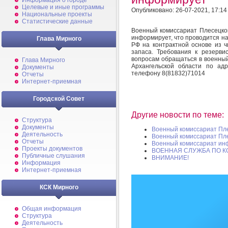
Информация о городе
Целевые и иные программы
Опубликовано: 26-07-2021, 17:14
Национальные проекты
Статистические данные
Военный комиссариат Плесецког
информирует, что проводится на
Глава Мирного
РФ на контрактной основе из ч
запаса. Требования к резерви
вопросам обращаться в военный
Глава Мирного
Архангельской области по адр
Документы
телефону 8(81832)71014
Отчеты
Интернет-приемная
Городской Совет
Другие новости по теме:
Структура
Документы
Военный комиссариат Пл
Деятельность
Военный комиссариат Пл
Отчеты
Военный комиссариат ин
Проекты документов
ВОЕННАЯ СЛУЖБА ПО К
Публичные слушания
ВНИМАНИЕ!
Информация
Интернет-приемная
КСК Мирного
Общая информация
Структура
Деятельность