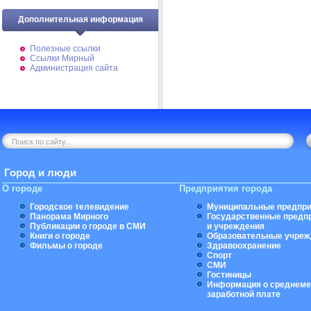
Дополнительная информация
Полезные ссылки
Ссылки Мирный
Администрация сайта
Город и люди
О городе
Предприятия города
Городское телевидение
Муниципальные предпри
Панорама Мирного
Государственные предп
Публикации о городе в СМИ
и учреждения
Книги о городе
Образовательные учреж
Фильмы о городе
Здравоохранение
Спорт
СМИ
Гостиницы
Информация о среднеме
заработной плате