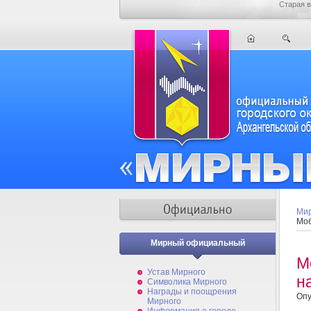
Старая в
Мир
Моб
Мирный официальный
М
Устав Мирного
н
Символика Мирного
Награды и поощрения
Опу
Мирного