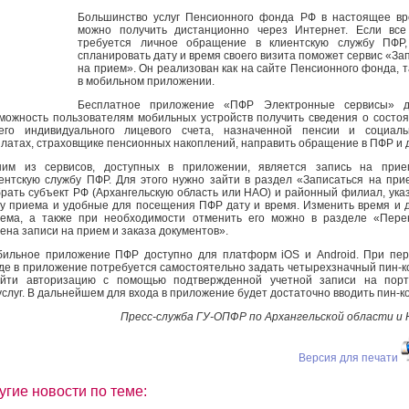
Большинство услуг Пенсионного фонда РФ в настоящее в
можно получить дистанционно через Интернет. Если вс
требуется личное обращение в клиентскую службу ПФР,
спланировать дату и время своего визита поможет сервис «За
на прием». Он реализован как на сайте Пенсионного фонда, т
в мобильном приложении.
Бесплатное приложение «ПФР Электронные сервисы» д
можность пользователям мобильных устройств получить сведения о состо
его индивидуального лицевого счета, назначенной пенсии и социаль
латах, страховщике пенсионных накоплений, направить обращение в ПФР и 
ним из сервисов, доступных в приложении, является запись на прие
ентскую службу ПФР. Для этого нужно зайти в раздел «Записаться на при
рать субъект РФ (Архангельскую область или НАО) и районный филиал, ука
у приема и удобные для посещения ПФР дату и время. Изменить время и 
ема, а также при необходимости отменить его можно в разделе «Пере
ена записи на прием и заказа документов».
ильное приложение ПФР доступно для платформ iOS и Android. При пе
де в приложение потребуется самостоятельно задать четырехзначный пин-к
ойти авторизацию с помощью подтвержденной учетной записи на порт
услуг. В дальнейшем для входа в приложение будет достаточно вводить пин-ко
Пресс-служба ГУ-ОПФР по Архангельской области и
Версия для печати
угие новости по теме: