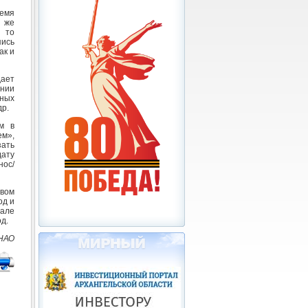
ремя
е же
 то
пись
ак и
ает
янии
ных
др.
м в
ем»,
зать
дату
нос/
рвом
од и
але
д.
 НАО