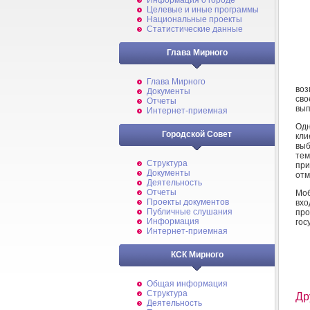
Информация о городе
Целевые и иные программы
Национальные проекты
Статистические данные
Глава Мирного
Глава Мирного
воз
Документы
сво
Отчеты
вып
Интернет-приемная
Од
Городской Совет
кли
выб
тем
Структура
при
Документы
отм
Деятельность
Отчеты
Моб
Проекты документов
вхо
Публичные слушания
пр
Информация
гос
Интернет-приемная
КСК Мирного
Общая информация
Структура
Др
Деятельность