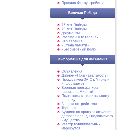
Правила благоустройства
Великая Победа
75-лет Победы
70-лет Победы
Документы
Рассказы о ветеранах
Объявления
«Стена памяти»
«Бессмертный полк»
Информация для населения
Объявления
Диплом «Признательность»
Прокуратура ЗАТО г. Мирный
информирует
Военная прокуратура
гарнизона Мирный
Подготовка к отопительному
периоду
Защита потребителя
Торговля
Аукцион на право заключения
договора аренды недвижимого
имущества
Реестр муниципальных
маршрутов