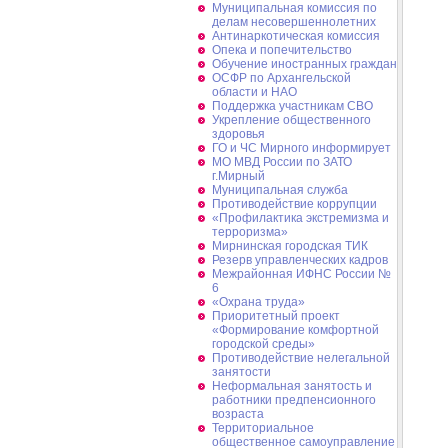
Муниципальная комиссия по
делам несовершеннолетних
Антинаркотическая комиссия
Опека и попечительство
Обучение иностранных граждан
ОСФР по Архангельской
области и НАО
Поддержка участникам СВО
Укрепление общественного
здоровья
ГО и ЧС Мирного информирует
МО МВД России по ЗАТО
г.Мирный
Муниципальная cлужба
Противодействие коррупции
«Профилактика экстремизма и
терроризма»
Мирнинская городская ТИК
Резерв управленческих кадров
Межрайонная ИФНС России №
6
«Охрана труда»
Приоритетный проект
«Формирование комфортной
городской среды»
Противодействие нелегальной
занятости
Неформальная занятость и
работники предпенсионного
возраста
Территориальное
общественное самоуправление