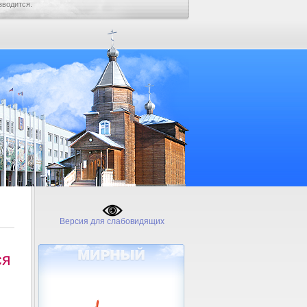
зводится.
Версия для слабовидящих
ся