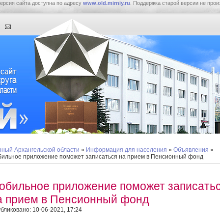
ерсия сайта доступна по адресу
www.old.mirniy.ru
. Поддержка старой версии не прои
ный Архангельской области
»
Информация для населения
»
Объявления
»
ильное приложение поможет записаться на прием в Пенсионный фонд
обильное приложение поможет записать
а прием в Пенсионный фонд
бликовано: 10-06-2021, 17:24