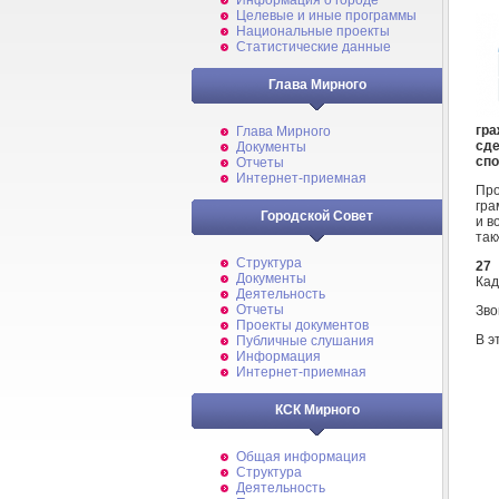
Информация о городе
Целевые и иные программы
Национальные проекты
Статистические данные
Глава Мирного
гра
Глава Мирного
сд
Документы
спо
Отчеты
Интернет-приемная
Про
гра
Городской Совет
и в
так
Структура
27
Документы
Кад
Деятельность
Отчеты
Зво
Проекты документов
В э
Публичные слушания
Информация
Интернет-приемная
КСК Мирного
Общая информация
Структура
Деятельность