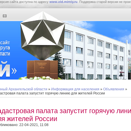
ерсия сайта доступна по адресу
www.old.mirniy.ru
. Поддержка старой версии не прои
ный Архангельской области
»
Информация для населения
»
Объявления
»
астровая палата запустит горячую линию для жителей России
адастровая палата запустит горячую лин
ля жителей России
бликовано: 22-04-2021, 11:08