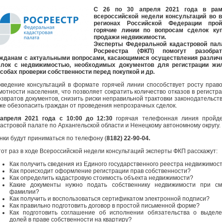
С 26 по 30 апреля 2021 года в рам
всероссийской недели консультаций во 
регионах Российской Федерации прой
горячие линии по вопросам сделок куп
продажи недвижимости.
Эксперты Федеральной кадастровой пал
Росреестра (ФКП) помогут разобрат
жданам с актуальными вопросами, касающимися осуществления различ
елок с недвижимостью, необходимых документов для регистрации жил
собах проверки собственности перед покупкой и др.
ведение консультаций в формате горячей линии способствует росту прав
мотности населения, что позволяет сократить количество отказов в регистр
озвратов документов, снизить риски неправильной трактовки законодательств
же обезопасить граждан от проведения непрозрачных сделок.
 апреля 2021 года
с 10:00 до 12:30
горячая телефонная линия пройд
астровой палате по Архангельской области и Ненецкому автономному округу.
нки будут приниматься по телефону (
8182) 22-90-04.
тот раз в ходе Всероссийской недели консультаций эксперты ФКП расскажут:
Как получить сведения из Единого государственного реестра недвижимос
Как происходит оформление регистрации прав собственности?
Как определить кадастровую стоимость объекта недвижимости?
Какие документы нужно подать собственнику недвижимости при см
фамилии?
Как получить и воспользоваться сертификатом электронной подписи?
Как правильно подготовить договор в простой письменной форме?
Как подготовить соглашение об исполнении обязательства о выдел
долей в праве собственности на квартиру?