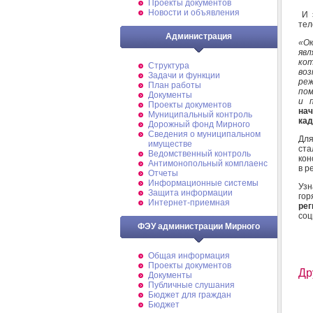
Проекты документов
Новости и объявления
И э
тел
Администрация
«О
явл
кот
Структура
во
Задачи и функции
реж
План работы
пом
Документы
и 
Проекты документов
на
Муниципальный контроль
кад
Дорожный фонд Мирного
Cведения о муниципальном
Для
имуществе
ста
Ведомственный контроль
кон
Антимонопольный комплаенс
в р
Отчеты
Информационные системы
Узн
Защита информации
гор
Интернет-приемная
рег
соц
ФЭУ администрации Мирного
Общая информация
Проекты документов
Др
Документы
Публичные слушания
Бюджет для граждан
Бюджет