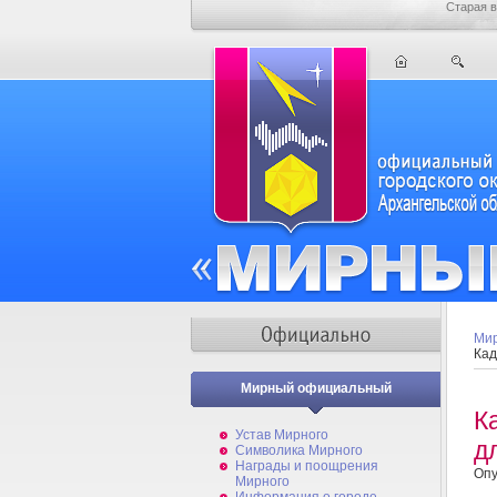
Старая в
Мир
Кад
Мирный официальный
К
Устав Мирного
д
Символика Мирного
Награды и поощрения
Опу
Мирного