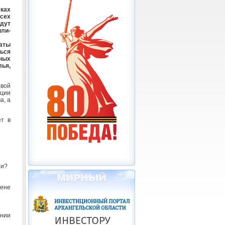
ках
всех
дут
ли-
аты
ься
ных
ья,
овой
ации
а, а
ет в
ти?
ене
ении