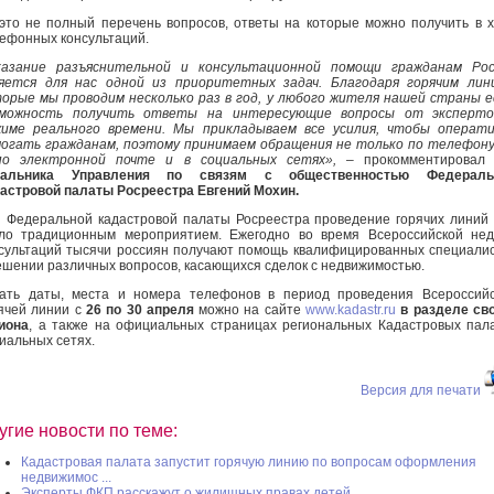
то не полный перечень вопросов, ответы на которые можно получить в 
ефонных консультаций.
казание разъяснительной и консультационной помощи гражданам Рос
яется для нас одной из приоритетных задач. Благодаря горячим лин
орые мы проводим несколько раз в год, у любого жителя нашей страны 
зможность получить ответы на интересующие вопросы от эксперто
име реального времени. Мы прикладываем все усилия, чтобы операти
огать гражданам, поэтому принимаем обращения не только по телефону
по электронной почте и в социальных сетях»,
– прокомментирова
чальника Управления по связям с общественностью Федераль
астровой палаты Росреестра Евгений Мохин.
 Федеральной кадастровой палаты Росреестра проведение горячих линий
ло традиционным мероприятием. Ежегодно во время Всероссийской не
сультаций тысячи россиян получают помощь квалифицированных специали
ешении различных вопросов, касающихся сделок с недвижимостью.
ать даты, места и номера телефонов в период проведения Всероссий
ячей линии с
26 по 30 апреля
можно на сайте
www.kadastr.ru
в
разделе св
иона
, а также на официальных страницах региональных Кадастровых пал
иальных сетях.
Версия для печати
угие новости по теме:
Кадастровая палата запустит горячую линию по вопросам оформления
недвижимос ...
Эксперты ФКП расскажут о жилищных правах детей