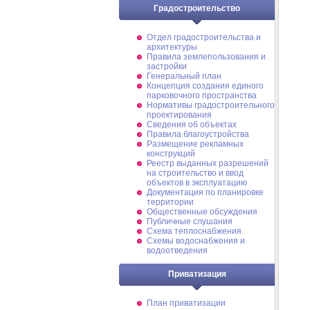
Градостроительство
Отдел градостроительства и
архитектуры
Правила землепользования и
застройки
Генеральный план
Концепция создания единого
парковочного пространства
Нормативы градостроительного
проектирования
Сведения об объектах
Правила благоустройства
Размещение рекламных
конструкций
Реестр выданных разрешений
на строительство и ввод
объектов в эксплуатацию
Документация по планировке
территории
Общественные обсуждения
Публичные слушания
Схема теплоснабжения
Схемы водоснабжения и
водоотведения
Приватизация
План приватизации