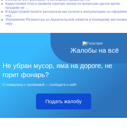
Кадастровая плата провела горячую линию по вопросам сделок купли-
продажи не ...
В Кадастровой палате рассказали как получить консультацию по оформл
нед ...
Управление Росреестра по Архангельской области и Ненецкому автономн
окру ...
Жалобы на всё
Не убран мусор, яма на дороге, не
горит фонарь?
Столкнулись с проблемой — сообщите о ней!
Подать жалобу