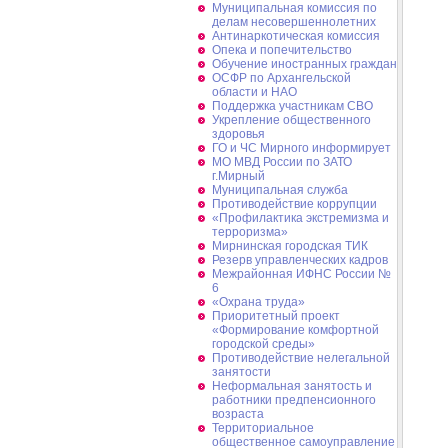
Муниципальная комиссия по
делам несовершеннолетних
Антинаркотическая комиссия
Опека и попечительство
Обучение иностранных граждан
ОСФР по Архангельской
области и НАО
Поддержка участникам СВО
Укрепление общественного
здоровья
ГО и ЧС Мирного информирует
МО МВД России по ЗАТО
г.Мирный
Муниципальная cлужба
Противодействие коррупции
«Профилактика экстремизма и
терроризма»
Мирнинская городская ТИК
Резерв управленческих кадров
Межрайонная ИФНС России №
6
«Охрана труда»
Приоритетный проект
«Формирование комфортной
городской среды»
Противодействие нелегальной
занятости
Неформальная занятость и
работники предпенсионного
возраста
Территориальное
общественное самоуправление