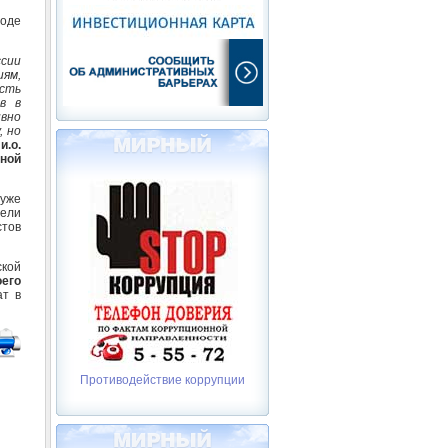
ходе
сии
иям,
есть
в в
вно
, но
л
и.о.
ной
 уже
дели
стов
ской
оего
ат в
Противодействие коррупции