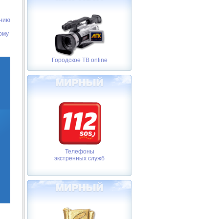
ению
ому
Городское ТВ online
Телефоны
экстренных служб