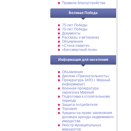
Правила благоустройства
Великая Победа
75-лет Победы
70-лет Победы
Документы
Рассказы о ветеранах
Объявления
«Стена памяти»
«Бессмертный полк»
Информация для населения
Объявления
Диплом «Признательность»
Прокуратура ЗАТО г. Мирный
информирует
Военная прокуратура
гарнизона Мирный
Подготовка к отопительному
периоду
Защита потребителя
Торговля
Аукцион на право заключения
договора аренды недвижимого
имущества
Реестр муниципальных
маршрутов