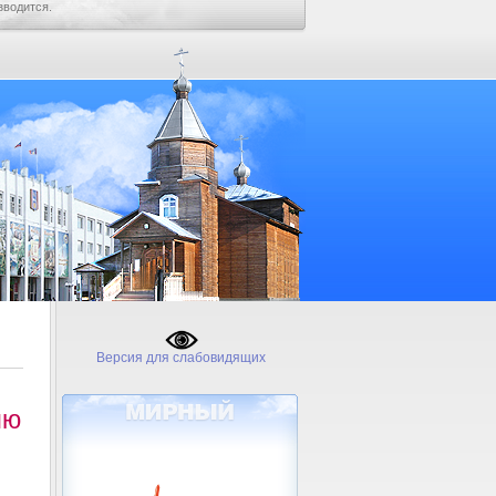
зводится.
Версия для слабовидящих
ию