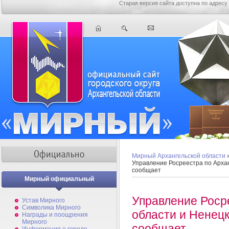
Старая версия сайта доступна по адресу
Мирный Архангельской области
Управление Росреестра по Архан
сообщает
Мирный официальный
Управление Роср
Устав Мирного
Символика Мирного
области и Ненец
Награды и поощрения
Мирного
сообщает