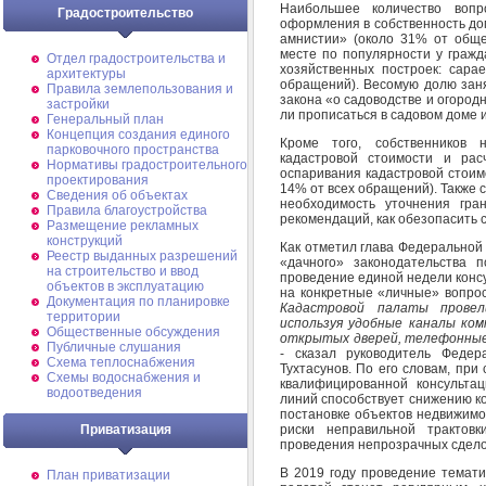
Наибольшее количество вопр
Градостроительство
оформления в собственность до
амнистии» (около 31% от обще
месте по популярности у граж
Отдел градостроительства и
хозяйственных построек: сарае
архитектуры
обращений). Весомую долю заня
Правила землепользования и
закона «о садоводстве и огородн
застройки
ли прописаться в садовом доме и
Генеральный план
Концепция создания единого
Кроме того, собственников 
парковочного пространства
кадастровой стоимости и рас
Нормативы градостроительного
оспаривания кадастровой стоим
проектирования
14% от всех обращений). Также 
Сведения об объектах
необходимость уточнения гра
Правила благоустройства
рекомендаций, как обезопасить 
Размещение рекламных
конструкций
Как отметил глава Федеральной
Реестр выданных разрешений
«дачного» законодательства 
на строительство и ввод
проведение единой недели конс
объектов в эксплуатацию
на конкретные «личные» вопрос
Документация по планировке
Кадастровой палаты провел
территории
используя удобные каналы ком
Общественные обсуждения
открытых дверей, телефонные 
Публичные слушания
- сказал руководитель Федер
Схема теплоснабжения
Тухтасунов. По его словам, пр
Схемы водоснабжения и
квалифицированной консульта
водоотведения
линий способствует снижению к
постановке объектов недвижимо
Приватизация
риски неправильной трактовк
проведения непрозрачных сдело
В 2019 году проведение темати
План приватизации