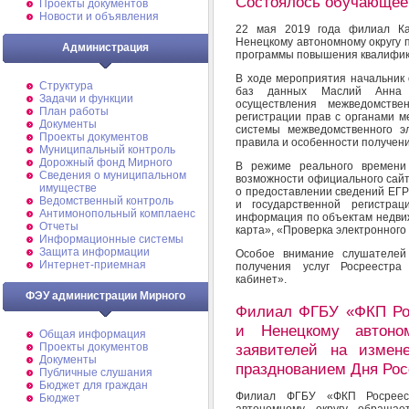
Состоялось обучающее
Проекты документов
Новости и объявления
22 мая 2019 года филиал Ка
Ненецкому автономному округу 
Администрация
программы повышения квалифик
В ходе мероприятия начальник
Структура
баз данных Маслий Анна А
Задачи и функции
осуществления межведомстве
План работы
регистрации прав с органами м
Документы
системы межведомственного э
Проекты документов
правила и особенности получени
Муниципальный контроль
Дорожный фонд Мирного
В режиме реального времени
Cведения о муниципальном
возможности официального сайт
имуществе
о предоставлении сведений ЕГР
Ведомственный контроль
и государственной регистрац
Антимонопольный комплаенс
информация по объектам недвиж
Отчеты
карта», «Проверка электронного
Информационные системы
Защита информации
Особое внимание слушателе
Интернет-приемная
получения услуг Росреестра
кабинет».
ФЭУ администрации Мирного
Филиал ФГБУ «ФКП Рос
и Ненецкому автоно
Общая информация
заявителей на измен
Проекты документов
Документы
празднованием Дня Ро
Публичные слушания
Бюджет для граждан
Филиал ФГБУ «ФКП Росреест
Бюджет
автономному округу обраща