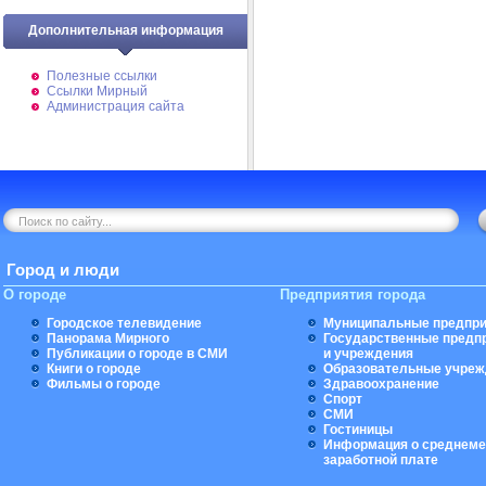
Дополнительная информация
Полезные ссылки
Ссылки Мирный
Администрация сайта
Город и люди
О городе
Предприятия города
Городское телевидение
Муниципальные предпри
Панорама Мирного
Государственные предп
Публикации о городе в СМИ
и учреждения
Книги о городе
Образовательные учреж
Фильмы о городе
Здравоохранение
Спорт
СМИ
Гостиницы
Информация о среднеме
заработной плате