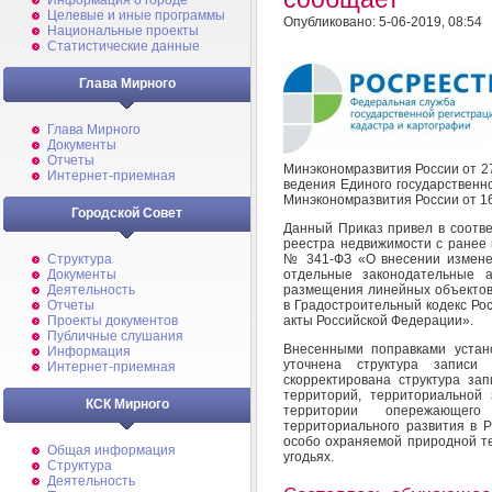
Информация о городе
Целевые и иные программы
Опубликовано: 5-06-2019, 08:54
Национальные проекты
Статистические данные
Глава Мирного
Глава Мирного
Документы
Отчеты
Минэкономразвития России от 2
Интернет-приемная
ведения Единого государственн
Минэкономразвития России от 16 
Городской Совет
Данный Приказ привел в соотве
реестра недвижимости с ранее
Структура
№ 341-ФЗ «О внесении измене
Документы
отдельные законодательные 
Деятельность
размещения линейных объектов»
Отчеты
в Градостроительный кодекс Ро
Проекты документов
акты Российской Федерации».
Публичные слушания
Внесенными поправками устано
Информация
уточнена структура записи
Интернет-приемная
скорректирована структура за
территорий, территориальной 
КСК Мирного
территории опережающего 
территориального развития в Р
особо охраняемой природной те
Общая информация
угодьях.
Структура
Деятельность