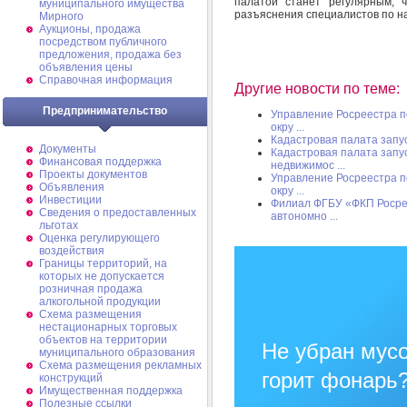
палатой станет регулярным, 
муниципального имущества
разъяснения специалистов по н
Мирного
Аукционы, продажа
посредством публичного
предложения, продажа без
объявления цены
Справочная информация
Другие новости по теме:
Предпринимательство
Управление Росреестра п
окру ...
Кадастровая палата запу
Документы
Кадастровая палата запу
Финансовая поддержка
недвижимос ...
Проекты документов
Управление Росреестра п
Объявления
окру ...
Инвестиции
Филиал ФГБУ «ФКП Росрее
Сведения о предоставленных
автономно ...
льготах
Оценка регулирующего
воздействия
Границы территорий, на
которых не допускается
розничная продажа
алкогольной продукции
Схема размещения
нестационарных торговых
объектов на территории
Не убран мусо
муниципального образования
Схема размещения рекламных
горит фонарь
конструкций
Имущественная поддержка
Полезные ссылки