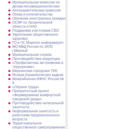
Муниципальная комиссия по
делам несовершеннолетних
Антинаркотическая комиссия
Опека и попечительство
Обучение иностранных граждан
ОСФР по Архангельской
области и НАО
Поддержка участникам СВО
Укрепление общественного
здоровья
ГО и ЧС Мирного информирует
МО МВД России по ЗАТО
г.Мирный
Муниципальная cлужба
Противодействие коррупции
«Профилактика экстремизма и
терроризма»
Мирнинская городская ТИК
Резерв управленческих кадров
Межрайонная ИФНС России №
6
«Охрана труда»
Приоритетный проект
«Формирование комфортной
городской среды»
Противодействие нелегальной
занятости
Неформальная занятость и
работники предпенсионного
возраста
Территориальное
общественное самоуправление