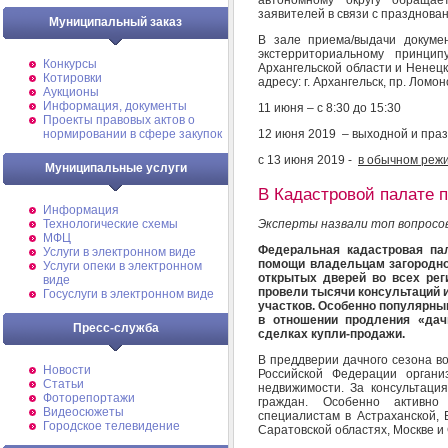
заявителей в связи с празднова
Муниципальный заказ
В зале приема/выдачи докуме
экстерриториальному принци
Конкурсы
Архангельской области и Ненец
Котировки
адресу: г. Архангельск, пр. Ломоно
Аукционы
Информация, документы
11 июня – с 8:30 до 15:30
Проекты правовых актов о
12 июня 2019 – выходной и пра
нормировании в сфере закупок
c 13 июня 2019 -
в обычном реж
Муниципальные услуги
В Кадастровой палате п
Информация
Технологические схемы
Эксперты назвали топ вопросов
МФЦ
Федеральная кадастровая па
Услуги в электронном виде
помощи владельцам загородно
Услуги опеки в электронном
открытых дверей во всех рег
виде
провели тысячи консультаций 
Госуслуги в электронном виде
участков. Особенно популярным
в отношении продления «дач
Пресс-служба
сделках купли-продажи.
В преддверии дачного сезона в
Новости
Российской Федерации органи
Статьи
недвижимости. За консультаци
Фоторепортажи
граждан. Особенно активно
Видеосюжеты
специалистам в Астраханской, 
Городское телевидение
Саратовской областях, Москве и