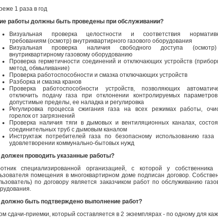
реже 1 раза в год
ие работы должны быть проведены при обслуживании?
Визуальная проверка целостности и соответствия норматив
требованиям (осмотр) внутриквартирного газового оборудования
Визуальная проверка наличия свободного доступа (осмотр
внутриквартирному газовому оборудованию
Проверка герметичности соединений и отключающих устройств (прибо
метод, обмыливание)
Проверка работоспособности и смазка отключающих устройств
Разборка и смазка кранов
Проверка работоспособности устройств, позволяющих автоматиче
отключить подачу газа при отклонении контролируемых параметро
допустимые пределы, ее наладка и регулировка
Регулировка процесса сжигания газа на всех режимах работы, очи
горелок от загрязнений
Проверка наличия тяги в дымовых и вентиляционных каналах, состо
соединительных труб с дымовым каналом
Инструктаж потребителей газа по безопасному использованию газа
удовлетворении коммунально-бытовых нужд
 должен проводить указанные работы?
отник специализированной организацией, с которой у собственника 
ьзователя помещения в многоквартирном доме подписан договор. Собстве
льзователь) по договору является заказчиком работ по обслуживанию газо
рудования.
 должно быть подтверждено выполнение работ?
ом сдачи-приемки, который составляется в 2 экземплярах - по одному для ка