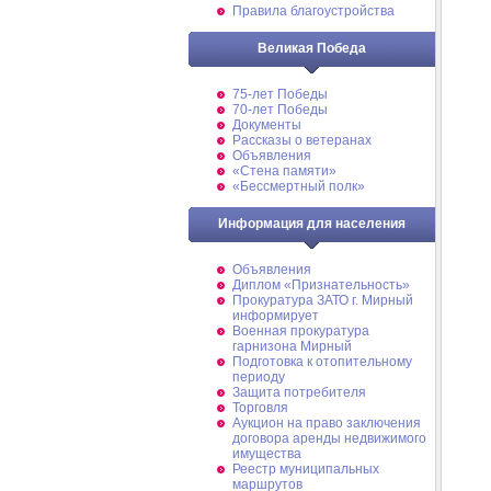
Правила благоустройства
Великая Победа
75-лет Победы
70-лет Победы
Документы
Рассказы о ветеранах
Объявления
«Стена памяти»
«Бессмертный полк»
Информация для населения
Объявления
Диплом «Признательность»
Прокуратура ЗАТО г. Мирный
информирует
Военная прокуратура
гарнизона Мирный
Подготовка к отопительному
периоду
Защита потребителя
Торговля
Аукцион на право заключения
договора аренды недвижимого
имущества
Реестр муниципальных
маршрутов