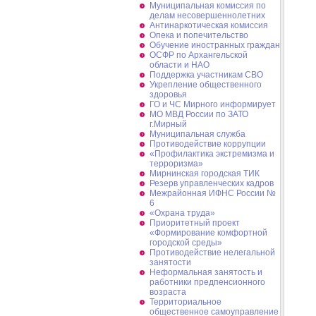
Муниципальная комиссия по
делам несовершеннолетних
Антинаркотическая комиссия
Опека и попечительство
Обучение иностранных граждан
ОСФР по Архангельской
области и НАО
Поддержка участникам СВО
Укрепление общественного
здоровья
ГО и ЧС Мирного информирует
МО МВД России по ЗАТО
г.Мирный
Муниципальная cлужба
Противодействие коррупции
«Профилактика экстремизма и
терроризма»
Мирнинская городская ТИК
Резерв управленческих кадров
Межрайонная ИФНС России №
6
«Охрана труда»
Приоритетный проект
«Формирование комфортной
городской среды»
Противодействие нелегальной
занятости
Неформальная занятость и
работники предпенсионного
возраста
Территориальное
общественное самоуправление