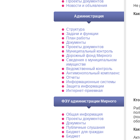
Проекты документов
Не 
Новости и объявления
Как
Администрация
Структура
Задачи и функции
План работы
Документы
Проекты документов
Муниципальный контроль
Дорожный фонд Мирного
Cведения о муниципальном
имуществе
Ведомственный контроль
Антимонопольный комплаенс
Отчеты
Информационные системы
Защита информации
Интернет-приемная
Кто
ФЭУ администрации Мирного
Раб
пол
Общая информация
(по
Проекты документов
обо
Документы
Публичные слушания
Как
Бюджет для граждан
Бюджет
Акт