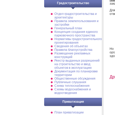
Градостроительство
зак
Для
отв
Отдел градостроительства и
архитектуры
Правила землепользования и
застройки
Генеральный план
Концепция создания единого
парковочного пространства
Нормативы градостроительного
проектирования
Сведения об объектах
Но 
Правила благоустройства
орг
Размещение рекламных
здо
конструкций
Реестр выданных разрешений
на строительство и ввод
объектов в эксплуатацию
Документация по планировке
территории
Др
Общественные обсуждения
Публичные слушания
Схема теплоснабжения
Схемы водоснабжения и
водоотведения
Приватизация
План приватизации