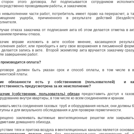
 сторон этого договора. Акт подписывается сотрудником исполните
осредственно проводившим работы, и заказчиком.
 невыполнении части работ, потребитель имеет право на перерасчет, а т
змещение ущерба, причиненного в результате действий (бездейств
олнителя.
лучае отказа заказчика от подписания акта об этом делается отметка в ак
занием причины отказа.
казчик вправе изложить в акте особое мнение, касающееся результа
олнения работ, или приобщить к акту свои возражения в письменной форм
 делается запись в акте. Второй экземпляр акта вручается заказчику сраз
ле завершению работ.
 производится оплата?
оговоре должен быть указан срок и способ оплаты, в том числе в в
нентской платы.
кие обязанности есть у собственников
(пользователей)
и ка
етственность предусмотрена за их неисполнение?
азчик (собственник, пользователь)
обязан
предоставить доступ к газо
рудованию внутри квартиры, в том числе ко всем соединениям и кранам.
ивать места соединения газовых труб и оборудования нельзя, они должны 
тупны и для визуального обследования и для проверки герметичности.
прещено заклеивать вытяжные вентиляционные решетки или закрывать
дметами домашнего обихода.
утствие тяги и притока воздуха в вентиляционных каналах является основа
иостановления подачи газа
без предварительного уведомления об э