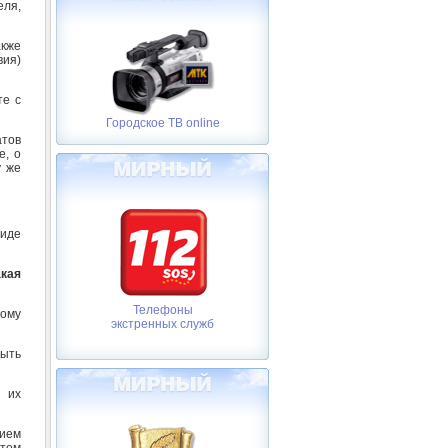
ля,
акже
ия)
те с
Городское ТВ online
тов
е, о
у же
иде
кая
Телефоны
вому
экстренных служб
быть
 их
нием
том