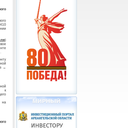
ого
ого
 410
нии
еля
)
овое
онте
.
онту
ной
ов →
ной
) к
щего
а на
ного