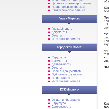
Информация о городе
об 
Целевые и иные программы
Национальные проекты
Ка
Статистические данные
обо
Пр
Глава Мирного
обо
«О
вну
Глава Мирного
Документы
Ук
Отчеты
рас
Интернет-приемная
обо
вну
Городской Совет
Акт
га
жил
Структура
Инс
Документы
Деятельность
Что
Отчеты
Проекты документов
Публичные слушания
Информация
Интернет-приемная
КСК Мирного
Общая информация
Структура
Как
Деятельность
газ