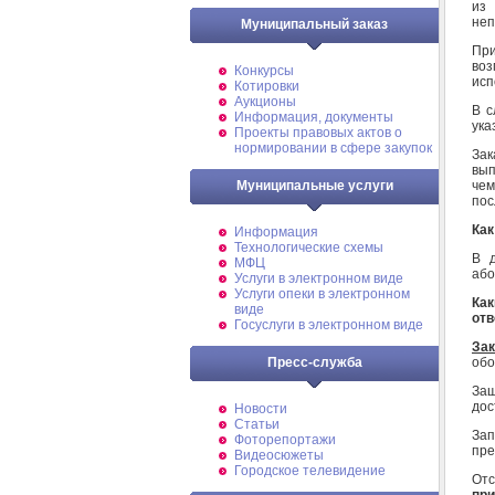
из
неп
Муниципальный заказ
При
во
Конкурсы
исп
Котировки
Аукционы
В с
Информация, документы
ука
Проекты правовых актов о
нормировании в сфере закупок
За
вып
чем
Муниципальные услуги
пос
Как
Информация
Технологические схемы
В д
МФЦ
або
Услуги в электронном виде
Услуги опеки в электронном
Ка
виде
отв
Госуслуги в электронном виде
Зак
обо
Пресс-служба
Заш
дос
Новости
Статьи
За
Фоторепортажи
пре
Видеосюжеты
Городское телевидение
Отс
пр