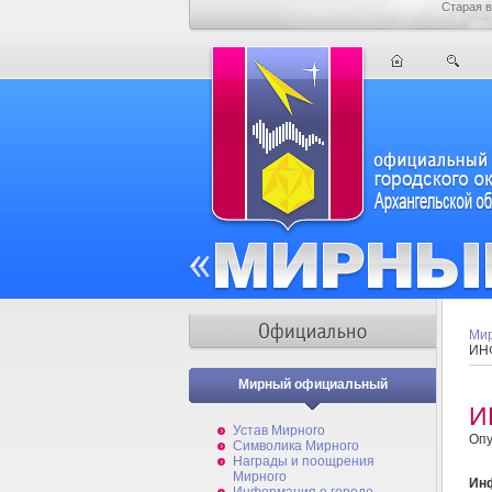
Старая в
Мир
ИН
Мирный официальный
И
Устав Мирного
Опу
Символика Мирного
Награды и поощрения
Мирного
Ин