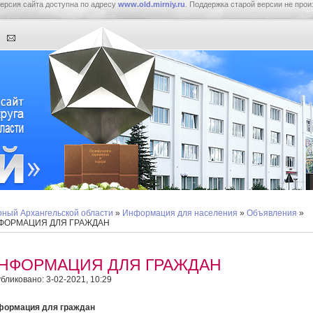
ерсия сайта доступна по адресу
www.old.mirniy.ru
. Поддержка старой версии не прои
ный Архангельской области
»
Информация для населения
»
Объявления
»
ФОРМАЦИЯ ДЛЯ ГРАЖДАН
НФОРМАЦИЯ ДЛЯ ГРАЖДАН
бликовано: 3-02-2021, 10:29
формация для граждан