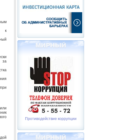
ным
) к
рный
ски
в за
стка
яния
 при
или
нник
вого
Противодействие коррупции
ждой