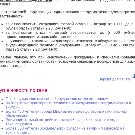
азчика.
 потребителей, нарушающих нормы законов предусмотрена администрати
етственность:
за отказ впустить сотрудника газовой службы – штраф от 1 000 до 2
рублей (часть 3 статьи 9.23 КоАП РФ);
за повторный отказ – штраф увеличивается до 5 000 рубле
приостановлением газоснабжения жилья;
за уклонение от заключения договора о техническом обслуживании и рем
внутриквартирного газового оборудования - штраф от 1 000 до 2 000 ру
(часть 2 статьи 9.23 КоАП РФ).
самое главное, что при неисполнении гражданами и специализирован
анизациями своих обязанностей, возможны серьезные последствия для жиз
ровья граждан.
Версия для печати
угие новости по теме:
Техобслуживание газового оборудования стало ежегодным
За отсутствие договоров о техническом обслуживании внутридомового и
внутрик ...
Более 400 жителей города Мирный не имеют договора о техническом
обслуживани ...
Внимание: каждый потребитель газа обязан обеспечить ежегодное
техобслуживан ...
Более 300 жителей Архангельской области не заключили договор на
техническое ...