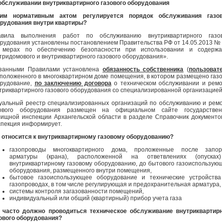
обслуживании внутриквартирного газового оборудования
ким нормативным актом регулируется порядок обслуживания газов
рудования внутри квартиры?
авила выполнения работ по обслуживанию внутриквартирного газов
рудования установлены постановлением Правительства РФ от 14.05.2013 №
 мерах по обеспечению безопасности при использовании и содержа
тридомового и внутриквартирного газового оборудования».
азанными Правилами установлена
обязанность собственника
(
пользоват
положенного в многоквартирном доме помещения, в котором размещено газ
рудование,
по заключению договора
о техническом обслуживании и рем
триквартирного газового оборудования со специализированной организацией
уальный реестр специализированных организаций по обслуживанию и рем
зового оборудования размещен на официальном сайте государствен
ищной инспекции Архангельской области в разделе Справочник документ
пекция информирует.
 относится к внутриквартирному газовому оборудованию?
газопроводы многоквартирного дома, проложенные после запор
арматуры (крана), расположенной на ответвлениях (опусках
внутриквартирному газовому оборудованию, до бытового газоиспользую
оборудования, размещенного внутри помещения,
бытовое газоиспользующее оборудование и технические устройств
газопроводах, в том числе регулирующая и предохранительная арматура,
системы контроля загазованности помещений,
индивидуальный или общий (квартирный) прибор учета газа
 часто должно проводиться техническое обслуживание внутриквартир
ового оборудования?