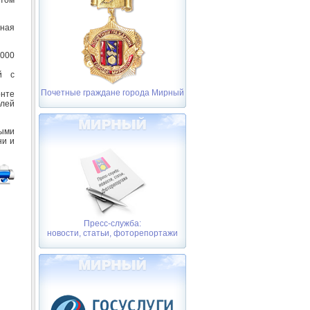
вная
 000
й с
Почетные граждане города Мирный
онте
блей
ными
ни и
Пресс-служба:
новости, статьи, фоторепортажи