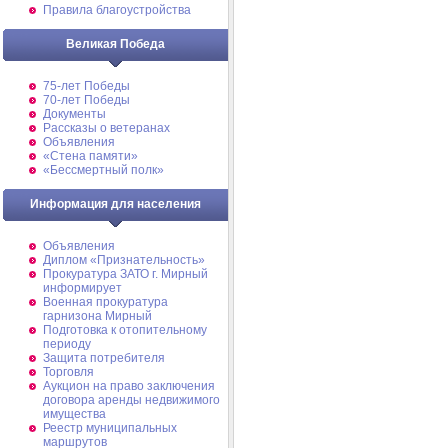
Правила благоустройства
Великая Победа
75-лет Победы
70-лет Победы
Документы
Рассказы о ветеранах
Объявления
«Стена памяти»
«Бессмертный полк»
Информация для населения
Объявления
Диплом «Признательность»
Прокуратура ЗАТО г. Мирный
информирует
Военная прокуратура
гарнизона Мирный
Подготовка к отопительному
периоду
Защита потребителя
Торговля
Аукцион на право заключения
договора аренды недвижимого
имущества
Реестр муниципальных
маршрутов