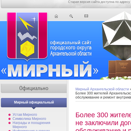
Старая версия сайта доступна по адресу
Мирный Архангельской области
Более 300 жителей Архангельско
обслуживание и ремонт внутрикв
Мирный официальный
Более 300 жител
Устав Мирного
Символика Мирного
не заключили дог
Награды и поощрения
Мирного
обслуживание и 