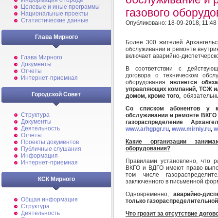
Информация о городе
Целевые и иные программы
газового оборудо
Национальные проекты
Статистические данные
Опубликовано: 18-09-2018, 11:48
Глава Мирного
Более 300 жителей Архангельс
обслуживании и ремонте внутрик
включает аварийно-диспетчерск
Глава Мирного
Документы
В соответствии с действующ
Отчеты
договора о техническом обсл
Интернет-приемная
оборудования
является обяз
управляющих компаний, ТСЖ ил
Городской Совет
домом, кроме того,
обязательны
Со списком абонентов у к
Структура
обслуживании и ремонте ВКГО
Документы
газораспределение Архан
Деятельность
www
.
arhgpgr
.
ru
,
www.mirniy.ru
,
w
Отчеты
Какие организации занима
Проекты документов
оборудования?
Публичные слушания
Информация
Правилами установлено, что 
Интернет-приемная
ВКГО и ВДГО имеют право выпо
том числе газораспределит
КСК Мирного
заключенного в письменной фор
Одновременно,
аварийно-дис
Общая информация
только газораспределительной
Структура
Деятельность
Что грозит за отсутствие догов