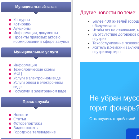
Муниципальный заказ
Другие новости по теме:
Конкурсы
Более 400 жителей город
Котировки
обслуживани ...
Аукционы
Чтобы газ не отключили, 
Информация, документы
За отсутствие договоров 
Проекты правовых актов о
внутрик ...
нормировании в сфере закупок
Техобслуживание газовог
Житель п.Уемский заключ
внутриквартирн ...
Муниципальные услуги
Информация
Технологические схемы
МФЦ
Услуги в электронном виде
Услуги опеки в электронном
виде
Госуслуги в электронном виде
Не убран мусо
Пресс-служба
горит фонарь
Новости
Столкнулись с проблемой —
Статьи
Фоторепортажи
Видеосюжеты
Городское телевидение