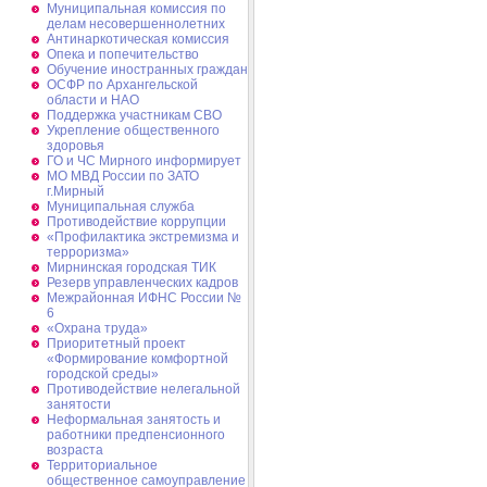
Муниципальная комиссия по
делам несовершеннолетних
Антинаркотическая комиссия
Опека и попечительство
Обучение иностранных граждан
ОСФР по Архангельской
области и НАО
Поддержка участникам СВО
Укрепление общественного
здоровья
ГО и ЧС Мирного информирует
МО МВД России по ЗАТО
г.Мирный
Муниципальная cлужба
Противодействие коррупции
«Профилактика экстремизма и
терроризма»
Мирнинская городская ТИК
Резерв управленческих кадров
Межрайонная ИФНС России №
6
«Охрана труда»
Приоритетный проект
«Формирование комфортной
городской среды»
Противодействие нелегальной
занятости
Неформальная занятость и
работники предпенсионного
возраста
Территориальное
общественное самоуправление