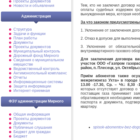
Проекты документов
Тем, кто не заключил договор 
Новости и объявления
оплаты судебных издержек гр
вынужденная мера, которая нео
Администрация
За что законом предусмотрен
Структура
1. Уклонение от заключения дого
Задачи и функции
План работы
2. Отказ в допуске для выполнен
Документы
3. Уклонение от обязательно
Проекты документов
внутриквартирного газового обо
Муниципальный контроль
Дорожный фонд Мирного
Для заключения договора ва
Cведения о муниципальном
участок ООО «Газпром газора
имуществе
район, п. Плесецк, ул. Октябрьс
Ведомственный контроль
Антимонопольный комплаенс
Приём абонентов также осу
Отчеты
межрегионгаз Ухта» в городе 
Информационные системы
13.00 -17.30, Ср. – Чт.: 8,30 -
Защита информации
которых отсутствует договор о
Интернет-приемная
поставщик газа принимает зая
обратившемуся необходимо имет
ФЭУ администрации Мирного
паспорта и документа, подтве
квартиру.
Общая информация
Проекты документов
Документы
spisok-abonentov-bez-dogo
Публичные слушания
Бюджет для граждан
Бюджет