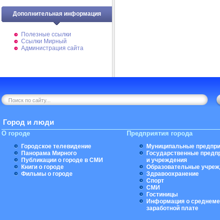
Дополнительная информация
Полезные ссылки
Ссылки Мирный
Администрация сайта
Город и люди
О городе
Предприятия города
Городское телевидение
Муниципальные предпри
Панорама Мирного
Государственные предп
Публикации о городе в СМИ
и учреждения
Книги о городе
Образовательные учреж
Фильмы о городе
Здравоохранение
Спорт
СМИ
Гостиницы
Информация о среднеме
заработной плате