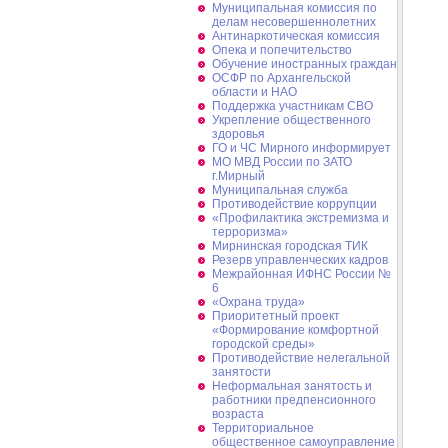
Муниципальная комиссия по
делам несовершеннолетних
Антинаркотическая комиссия
Опека и попечительство
Обучение иностранных граждан
ОСФР по Архангельской
области и НАО
Поддержка участникам СВО
Укрепление общественного
здоровья
ГО и ЧС Мирного информирует
МО МВД России по ЗАТО
г.Мирный
Муниципальная cлужба
Противодействие коррупции
«Профилактика экстремизма и
терроризма»
Мирнинская городская ТИК
Резерв управленческих кадров
Межрайонная ИФНС России №
6
«Охрана труда»
Приоритетный проект
«Формирование комфортной
городской среды»
Противодействие нелегальной
занятости
Неформальная занятость и
работники предпенсионного
возраста
Территориальное
общественное самоуправление