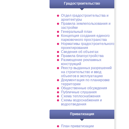
Градостроительство
Отдел градостроительства и
архитектуры
Правила землепользования и
застройки
Генеральный план
Концепция создания единого
парковочного пространства
Нормативы градостроительного
проектирования
Сведения об объектах
Правила благоустройства
Размещение рекламных
конструкций
Реестр выданных разрешений
на строительство и ввод
объектов в эксплуатацию
Документация по планировке
территории
Общественные обсуждения
Публичные слушания
Схема теплоснабжения
Схемы водоснабжения и
водоотведения
Приватизация
План приватизации