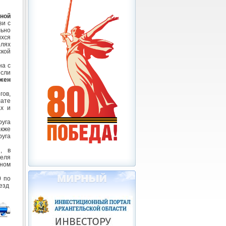
ной
зи с
ьно
хся
лях
ской
на с
сли
жен
гов,
лате
ах и
руга
акже
уга
, в
теля
нном
0 по
ъезд