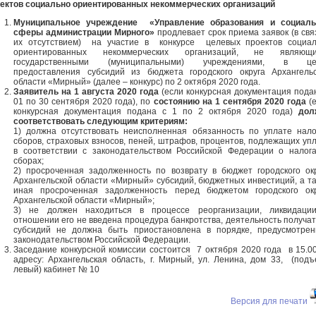
ектов социально ориентированных некоммерческих организаций
Муниципальное учреждение «Управление образования и социаль
сферы администрации Мирного»
продлевает срок приема заявок (в свя
их отсутствием) на участие в конкурсе целевых проектов социал
ориентированных некоммерческих организаций, не являющи
государственными (муниципальными) учреждениями, в це
предоставления субсидий из бюджета городского округа Архангель
области «Мирный» (далее – конкурс) по 2 октября 2020 года.
Заявитель на 1 августа 2020 года
(если конкурсная документация пода
01 по 30 сентября 2020 года), по
состоянию на 1 сентября 2020 года
(е
конкурсная документация подана с 1 по 2 октября 2020 года)
дол
соответствовать следующим критериям:
1) должна отсутствовать неисполненная обязанность по уплате нало
сборов, страховых взносов, пеней, штрафов, процентов, подлежащих уп
в соответствии с законодательством Российской Федерации о налог
сборах;
2) просроченная задолженность по возврату в бюджет городского ок
Архангельской области «Мирный» субсидий, бюджетных инвестиций, а т
иная просроченная задолженность перед бюджетом городского окр
Архангельской области «Мирный»;
3) не должен находиться в процессе реорганизации, ликвидации
отношении его не введена процедура банкротства, деятельность получа
субсидий не должна быть приостановлена в порядке, предусмотре
законодательством Российской Федерации.
Заседание конкурсной комиссии состоится 7 октября 2020 года в 15.0
адресу: Архангельская область, г. Мирный, ул. Ленина, дом 33, (под
левый) кабинет № 10
Версия для печати