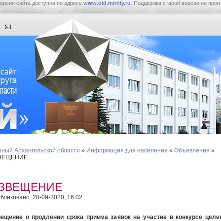
ерсия сайта доступна по адресу
www.old.mirniy.ru
. Поддержка старой версии не прои
ный Архангельской области
»
Информация для населения
»
Объявления
»
ВЕЩЕНИЕ
ЗВЕЩЕНИЕ
бликовано: 28-09-2020, 16:02
ещение о продлении срока приема заявок на участие в конкурсе цел