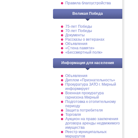
Правила благоустройства
Великая Победа
75-лет Победы
70-лет Победы
Документы
Рассказы о ветеранах
Объявления
«Стена памяти»
«Бессмертный полк»
Информация для населения
Объявления
Диплом «Признательность»
Прокуратура ЗАТО г. Мирный
информирует
Военная прокуратура
гарнизона Мирный
Подготовка к отопительному
периоду
Защита потребителя
Торговля
Аукцион на право заключения
договора аренды недвижимого
имущества
Реестр муниципальных
маршрутов