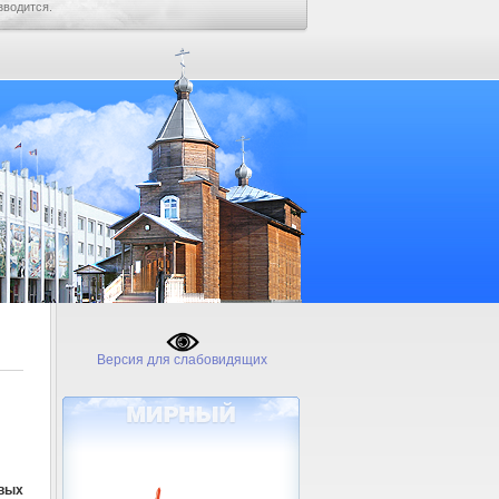
зводится.
Версия для слабовидящих
евых