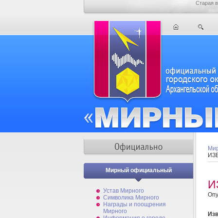
Старая в
Мир
ИЗ
Мирный официальный
И
Устав Мирного
Опу
Символика Мирного
Награды и поощрения
Мирного
Изв