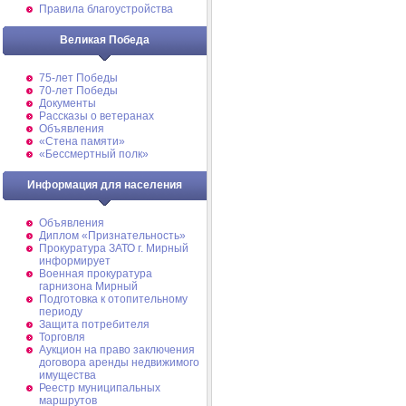
Правила благоустройства
Великая Победа
75-лет Победы
70-лет Победы
Документы
Рассказы о ветеранах
Объявления
«Стена памяти»
«Бессмертный полк»
Информация для населения
Объявления
Диплом «Признательность»
Прокуратура ЗАТО г. Мирный
информирует
Военная прокуратура
гарнизона Мирный
Подготовка к отопительному
периоду
Защита потребителя
Торговля
Аукцион на право заключения
договора аренды недвижимого
имущества
Реестр муниципальных
маршрутов