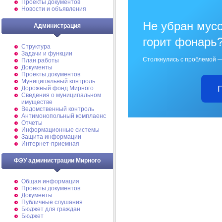
Проекты документов
Новости и объявления
Не убран мусо
Администрация
горит фонарь
Структура
Задачи и функции
Столкнулись с проблемой —
План работы
Документы
Проекты документов
Муниципальный контроль
Дорожный фонд Мирного
Cведения о муниципальном
имуществе
Ведомственный контроль
Антимонопольный комплаенс
Отчеты
Информационные системы
Защита информации
Интернет-приемная
ФЭУ администрации Мирного
Общая информация
Проекты документов
Документы
Публичные слушания
Бюджет для граждан
Бюджет