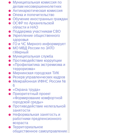
Муниципальная комиссия по
делам несовершеннолетних
Антинаркотическая комиссия
Опека и попечительство
Обучение иностранных граждан
ОСФР по Архангельской
области и НАО
Поддержка участникам СВО
Укрепление общественного
здоровья
ГО и ЧС Мирного информирует
МО МВД России по ЗАТО
г.Мирный
Муниципальная cлужба
Противодействие коррупции
«Профилактика экстремизма и
терроризма»
Мирнинская городская ТИК
Резерв управленческих кадров
Межрайонная ИФНС России №
6
«Охрана труда»
Приоритетный проект
«Формирование комфортной
городской среды»
Противодействие нелегальной
занятости
Неформальная занятость и
работники предпенсионного
возраста
Территориальное
общественное самоуправление