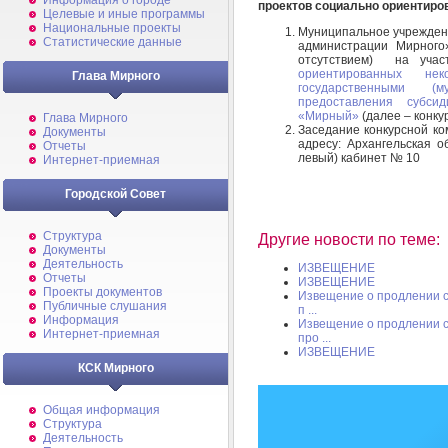
Информация о городе
проектов социально ориентиро
Целевые и иные программы
Национальные проекты
Муниципальное учрежден
Статистические данные
администрации Мирного»
отсутствием) на уча
ориентированных нек
Глава Мирного
государственными (
предоставления субси
«Мирный»
(далее – конкур
Глава Мирного
Заседание конкурсной ко
Документы
адресу: Архангельская о
Отчеты
левый) кабинет № 10
Интернет-приемная
Городской Совет
Структура
Другие новости по теме:
Документы
Деятельность
ИЗВЕЩЕНИЕ
Отчеты
ИЗВЕЩЕНИЕ
Проекты документов
Извещение о продлении ср
Публичные слушания
п ...
Информация
Извещение о продлении ср
Интернет-приемная
про ...
ИЗВЕЩЕНИЕ
КСК Мирного
Общая информация
Структура
Деятельность