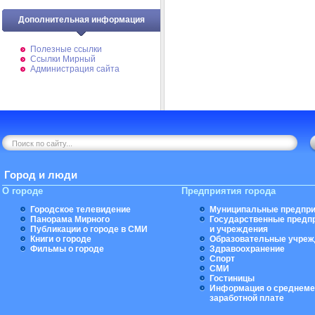
Дополнительная информация
Полезные ссылки
Ссылки Мирный
Администрация сайта
Город и люди
О городе
Предприятия города
Городское телевидение
Муниципальные предпри
Панорама Мирного
Государственные предп
Публикации о городе в СМИ
и учреждения
Книги о городе
Образовательные учреж
Фильмы о городе
Здравоохранение
Спорт
СМИ
Гостиницы
Информация о среднеме
заработной плате