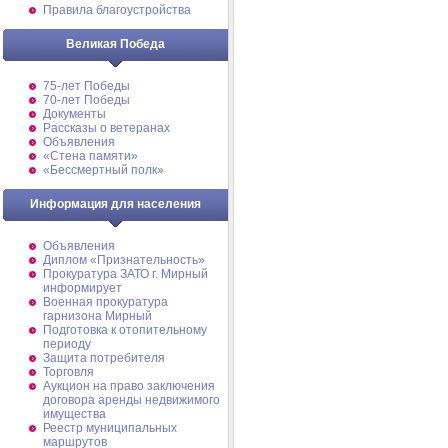
Правила благоустройства
Великая Победа
75-лет Победы
70-лет Победы
Документы
Рассказы о ветеранах
Объявления
«Стена памяти»
«Бессмертный полк»
Информация для населения
Объявления
Диплом «Признательность»
Прокуратура ЗАТО г. Мирный
информирует
Военная прокуратура
гарнизона Мирный
Подготовка к отопительному
периоду
Защита потребителя
Торговля
Аукцион на право заключения
договора аренды недвижимого
имущества
Реестр муниципальных
маршрутов