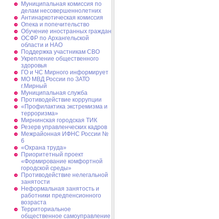
Муниципальная комиссия по
делам несовершеннолетних
Антинаркотическая комиссия
Опека и попечительство
Обучение иностранных граждан
ОСФР по Архангельской
области и НАО
Поддержка участникам СВО
Укрепление общественного
здоровья
ГО и ЧС Мирного информирует
МО МВД России по ЗАТО
г.Мирный
Муниципальная cлужба
Противодействие коррупции
«Профилактика экстремизма и
терроризма»
Мирнинская городская ТИК
Резерв управленческих кадров
Межрайонная ИФНС России №
6
«Охрана труда»
Приоритетный проект
«Формирование комфортной
городской среды»
Противодействие нелегальной
занятости
Неформальная занятость и
работники предпенсионного
возраста
Территориальное
общественное самоуправление