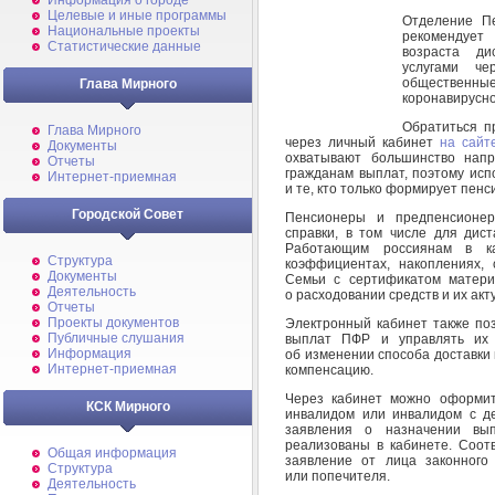
Информация о городе
Целевые и иные программы
Отделение Пе
Национальные проекты
рекомендует
Статистические данные
возраста ди
услугами ч
общественные
Глава Мирного
коронавирусн
Обратиться п
Глава Мирного
через личный кабинет
на сайт
Документы
охватывают большинство нап
Отчеты
гражданам выплат, поэтому исп
Интернет-приемная
и те, кто только формирует пен
Городской Совет
Пенсионеры и предпенсионер
справки, в том числе для дист
Работающим россиянам в к
Структура
коэффициентах, накоплениях,
Документы
Семьи с сертификатом матери
Деятельность
о расходовании средств и их акт
Отчеты
Проекты документов
Электронный кабинет также по
Публичные слушания
выплат ПФР и управлять их 
Информация
об изменении способа доставки
Интернет-приемная
компенсацию.
Через кабинет можно оформит
КСК Мирного
инвалидом или инвалидом с д
заявления о назначении вы
реализованы в кабинете. Соотв
Общая информация
заявление от лица законного 
Структура
или попечителя.
Деятельность