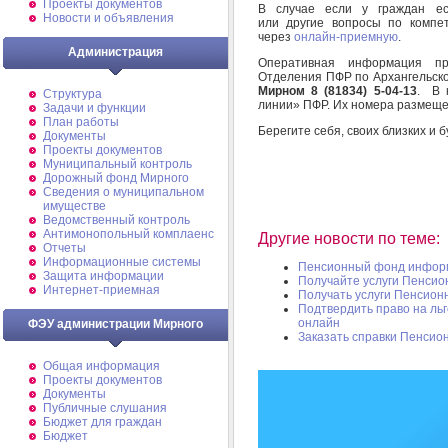
Проекты документов
В случае если у граждан ес
Новости и объявления
или другие вопросы по компе
через
онлайн-приемную
.
Администрация
Оперативная информация пр
Отделения ПФР по Архангельск
Мирном 8 (81834) 5-04-13
.
В 
Структура
линии» ПФР. Их номера размеще
Задачи и функции
План работы
Берегите себя, своих близких и 
Документы
Проекты документов
Муниципальный контроль
Дорожный фонд Мирного
Cведения о муниципальном
имуществе
Ведомственный контроль
Антимонопольный комплаенс
Другие новости по теме:
Отчеты
Информационные системы
Пенсионный фонд инфор
Защита информации
Получайте услуги Пенсио
Интернет-приемная
Получать услуги Пенсион
Подтвердить право на ль
онлайн
ФЭУ администрации Мирного
Заказать справки Пенсио
Общая информация
Проекты документов
Документы
Публичные слушания
Бюджет для граждан
Бюджет