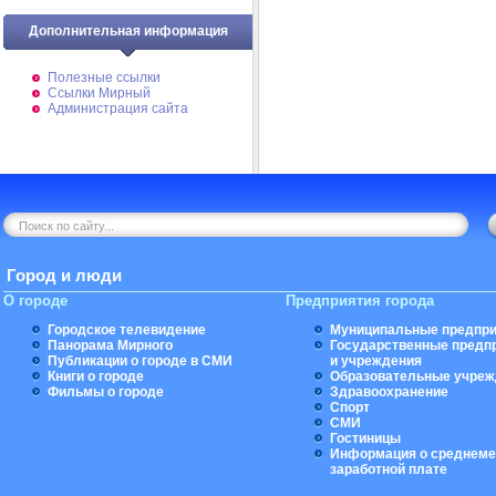
Дополнительная информация
Полезные ссылки
Ссылки Мирный
Администрация сайта
Город и люди
О городе
Предприятия города
Городское телевидение
Муниципальные предпри
Панорама Мирного
Государственные предп
Публикации о городе в СМИ
и учреждения
Книги о городе
Образовательные учреж
Фильмы о городе
Здравоохранение
Спорт
СМИ
Гостиницы
Информация о среднеме
заработной плате