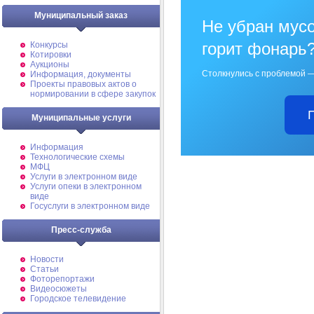
Муниципальный заказ
Не убран мусо
горит фонарь
Конкурсы
Котировки
Аукционы
Столкнулись с проблемой —
Информация, документы
Проекты правовых актов о
нормировании в сфере закупок
Муниципальные услуги
Информация
Технологические схемы
МФЦ
Услуги в электронном виде
Услуги опеки в электронном
виде
Госуслуги в электронном виде
Пресс-служба
Новости
Статьи
Фоторепортажи
Видеосюжеты
Городское телевидение