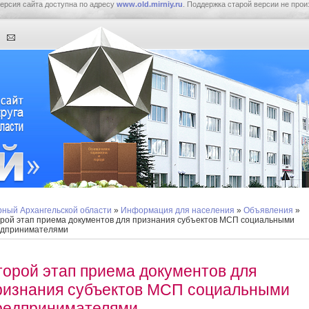
ерсия сайта доступна по адресу
www.old.mirniy.ru
. Поддержка старой версии не прои
ный Архангельской области
»
Информация для населения
»
Объявления
»
рой этап приема документов для признания субъектов МСП социальными
едпринимателями
торой этап приема документов для
ризнания субъектов МСП социальными
редпринимателями