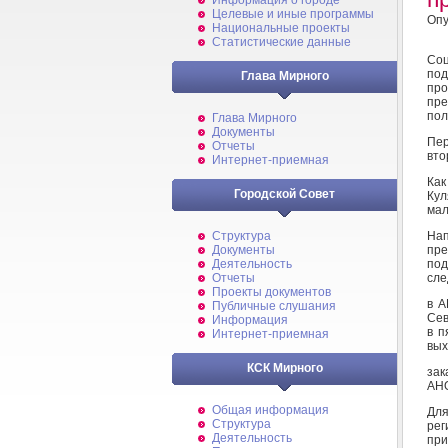
Информация о городе
Целевые и иные программы
Опу
Национальные проекты
Статистические данные
Соц
под
Глава Мирного
про
пре
пол
Глава Мирного
Документы
Пер
Отчеты
вто
Интернет-приемная
Как
Городской Совет
Кул
мал
На
Структура
пре
Документы
по
Деятельность
сле
Отчеты
Проекты документов
в А
Публичные слушания
Сев
Информация
в п
Интернет-приемная
вых
КСК Мирного
зак
АНО
Общая информация
Для
Структура
рег
Деятельность
пр