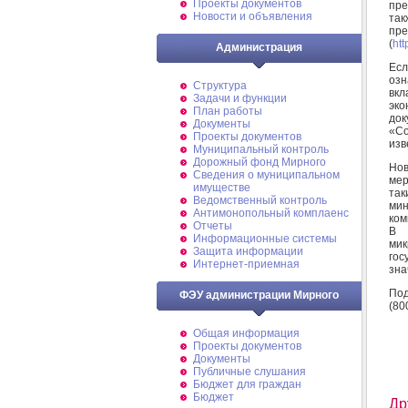
Проекты документов
пре
Новости и объявления
так
п
(
htt
Администрация
Ес
озн
Структура
вк
Задачи и функции
эко
План работы
док
Документы
«Со
Проекты документов
изв
Муниципальный контроль
Дорожный фонд Мирного
Нов
Cведения о муниципальном
мер
имуществе
так
Ведомственный контроль
мин
Антимонопольный комплаенс
ком
Отчеты
В 
Информационные системы
мик
Защита информации
гос
Интернет-приемная
зна
Под
ФЭУ администрации Мирного
(80
Общая информация
Проекты документов
Документы
Публичные слушания
Бюджет для граждан
Бюджет
Др