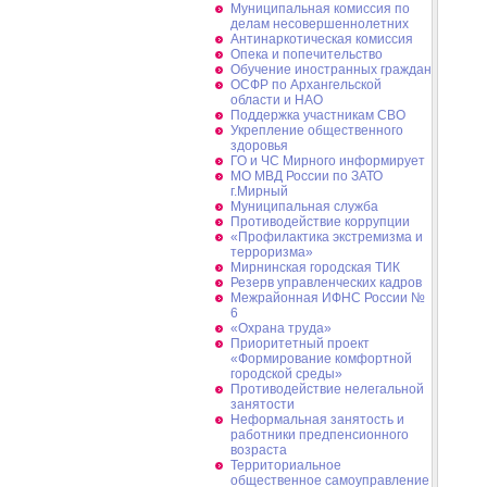
Муниципальная комиссия по
делам несовершеннолетних
Антинаркотическая комиссия
Опека и попечительство
Обучение иностранных граждан
ОСФР по Архангельской
области и НАО
Поддержка участникам СВО
Укрепление общественного
здоровья
ГО и ЧС Мирного информирует
МО МВД России по ЗАТО
г.Мирный
Муниципальная cлужба
Противодействие коррупции
«Профилактика экстремизма и
терроризма»
Мирнинская городская ТИК
Резерв управленческих кадров
Межрайонная ИФНС России №
6
«Охрана труда»
Приоритетный проект
«Формирование комфортной
городской среды»
Противодействие нелегальной
занятости
Неформальная занятость и
работники предпенсионного
возраста
Территориальное
общественное самоуправление