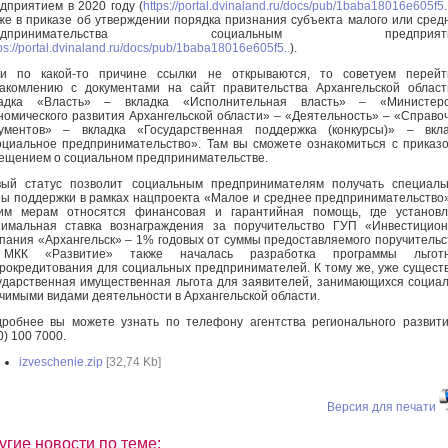
дприятием в 2020 году (
https://portal.dvinaland.ru/docs/pub/1baba18016e605f5.
же в приказе об утверждении порядка признания субъекта малого или сред
редпринимательства социальным предприяти
ps://portal.dvinaland.ru/docs/pub/1baba18016e605f5..
).
ли по какой-то причине ссылки не открываются, то советуем перейт
акомлению с документами на сайт правительства Архангельской облас
ладка «Власть» – вкладка «Исполнительная власть» – «Министерс
номического развития Архангельской области» – «Деятельность» – «Справо
ументов» – вкладка «Государственная поддержка (конкурсы)» – вкла
циальное предпринимательство». Там вы сможете ознакомиться с приказ
ещением о социальном предпринимательстве.
ый статус позволит социальным предпринимателям получать специаль
ы поддержки в рамках нацпроекта «Малое и среднее предпринимательство
им мерам относятся финансовая и гарантийная помощь, где установл
имальная ставка вознаграждения за поручительство ГУП «Инвестицио
пания «Архангельск» – 1% годовых от суммы предоставляемого поручительс
МКК «Развитие» также началась разработка программы льготн
рокредитования для социальных предпринимателей. К тому же, уже сущест
ударственная имущественная льгота для заявителей, занимающихся социа
чимыми видами деятельности в Архангельской области.
робнее вы можете узнать по телефону агентства регионального развит
0) 100 7000.
izveschenie.zip
[32,74 Kb]
Версия для печати
угие новости по теме: