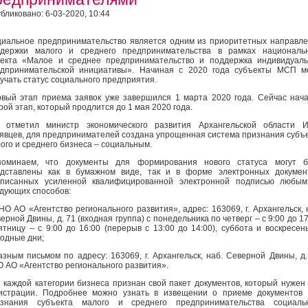
бликовано: 6-03-2020, 10:44
иальное предпринимательство является одним из приоритетных направл
держки малого и среднего предпринимательства в рамках национальн
екта «Малое и среднее предпринимательство и поддержка индивидуал
дпринимательской инициативы». Начиная с 2020 года субъекты МСП м
учать статус социального предприятия.
вый этап приема заявок уже завершился 1 марта 2020 года. Сейчас нач
рой этап, который продлится до 1 мая 2020 года.
 отметил министр экономического развития Архангельской области И
явцев, для предпринимателей создана упрощенная система признания субъ
ого и среднего бизнеса – социальным.
поминаем, что документы для формирования нового статуса могут б
дставлены как в бумажном виде, так и в форме электронных докумен
дписанных усиленной квалифицированной электронной подписью любым
дующих способов:
НО АО «Агентство регионального развития», адрес: 163069, г. Архангельск, 
ерной Двины, д. 71 (входная группа) с понедельника по четверг – с 9:00 до 17
ятницу – с 9:00 до 16:00 (перерыв с 13:00 до 14:00), суббота и воскресен
одные дни;
азным письмом по адресу: 163069, г. Архангельск, наб. Северной Двины, д.
 АО «Агентство регионального развития».
 каждой категории бизнеса признан свой пакет документов, который нужен
истрации. Подробнее можно узнать в извещении о приеме документов
изнания субъекта малого и среднего предпринимательства социаль