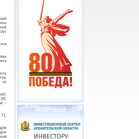
ений
ого
ьной
огут
ался
ван
екта
ыть
тов,
 из
наб.
:00,
ье –
 71,
 для
 для
ным