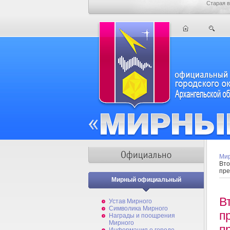
Старая в
Мир
Вто
пр
Мирный официальный
В
Устав Мирного
Символика Мирного
п
Награды и поощрения
Мирного
п