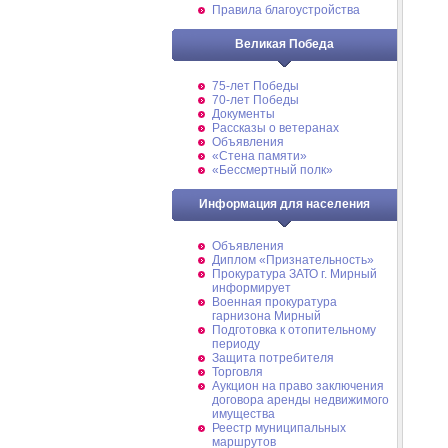
Правила благоустройства
Великая Победа
75-лет Победы
70-лет Победы
Документы
Рассказы о ветеранах
Объявления
«Стена памяти»
«Бессмертный полк»
Информация для населения
Объявления
Диплом «Признательность»
Прокуратура ЗАТО г. Мирный
информирует
Военная прокуратура
гарнизона Мирный
Подготовка к отопительному
периоду
Защита потребителя
Торговля
Аукцион на право заключения
договора аренды недвижимого
имущества
Реестр муниципальных
маршрутов