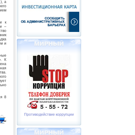
.
), а
него
ем
и к
ти –
тво
чник
дка
ом и
ные
». К
ена
нная
тва.
ого
вует
льно
ия 8
Противодействие коррупции