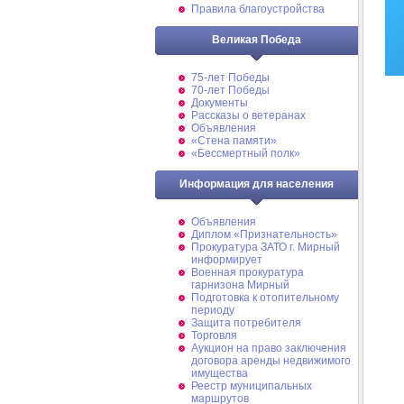
Правила благоустройства
Великая Победа
75-лет Победы
70-лет Победы
Документы
Рассказы о ветеранах
Объявления
«Стена памяти»
«Бессмертный полк»
Информация для населения
Объявления
Диплом «Признательность»
Прокуратура ЗАТО г. Мирный
информирует
Военная прокуратура
гарнизона Мирный
Подготовка к отопительному
периоду
Защита потребителя
Торговля
Аукцион на право заключения
договора аренды недвижимого
имущества
Реестр муниципальных
маршрутов