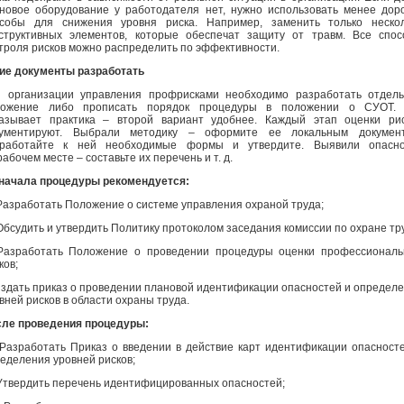
новое оборудование у работодателя нет, нужно использовать менее дор
собы для снижения уровня риска. Например, заменить только нескол
структивных элементов, которые обеспечат защиту от травм. Все спо
троля рисков можно распределить по эффективности.
ие документы разработать
 организации управления профрисками необходимо разработать отдел
ложение либо прописать порядок процедуры в положении о СУОТ. 
азывает практика – второй вариант удобнее. Каждый этап оценки ри
кументируют. Выбрали методику – оформите ее локальным документ
зработайте к ней необходимые формы и утвердите. Выявили опасно
рабочем месте – составьте их перечень и т. д.
начала процедуры рекомендуется:
Разработать Положение о системе управления охраной труда;
Обсудить и утвердить Политику протоколом заседания комиссии по охране тр
Разработать Положение о проведении процедуры оценки профессионал
ков;
Издать приказ о проведении плановой идентификации опасностей и определ
вней рисков в области охраны труда.
ле проведения процедуры:
Разработать Приказ о введении в действие карт идентификации опасност
еделения уровней рисков;
Утвердить перечень идентифицированных опасностей;