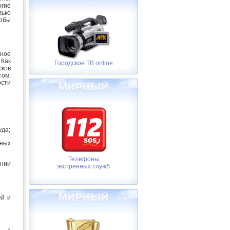
огие
ько
собы
ьное
Как
Городское ТВ online
сков
ом,
сти
уда;
ьных
Телефоны
ении
экстренных служб
ей и