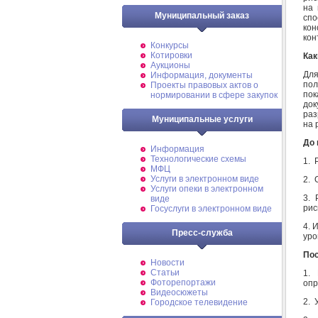
на 
Муниципальный заказ
спо
кон
кон
Конкурсы
Котировки
Как
Аукционы
Для
Информация, документы
по
Проекты правовых актов о
пок
нормировании в сфере закупок
до
ра
Муниципальные услуги
на 
До 
Информация
Технологические схемы
1. 
МФЦ
Услуги в электронном виде
2. 
Услуги опеки в электронном
3. 
виде
рис
Госуслуги в электронном виде
4. 
Пресс-служба
уро
Пос
Новости
Статьи
1. 
Фоторепортажи
опр
Видеосюжеты
2. 
Городское телевидение