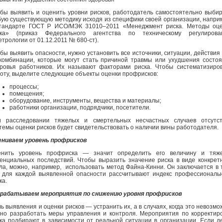
бы выявить и оценить уровни рисков, работодатель самостоятельно выби
ую существующую методику исходя из специфики своей организации, напри
тандарте ГОСТ Р ИСО/МЭК 31010–2011 «Менеджмент риска. Методы оце
ска» (приказ Федерального агентства по техническому регулирова
етрологии от 01.12.2011 № 680-ст).
бы выявить опасности, нужно установить все источники, ситуации, действия
комбинации, которые могут стать причиной травмы или ухудшения состо
ровья работников. Их называют факторами риска. Чтобы систематизиро
оту, выделите следующие объекты оценки профрисков:
процессы;
помещения;
оборудование, инструменты, вещества и материалы;
работники организации, подрядчики, посетители.
и расследовании тяжелых и смертельных несчастных случаев отсутст
темы оценки рисков будет свидетельствовать о наличии вины работодателя.
ниваем уровень профрисков
енить уровень профриска — значит определить его величину и тяже
енциальных последствий. Чтобы выразить значение риска в виде конкрет
ла, можно, например, использовать метод Файна-Кинни. Он заключается в 
 для каждой выявленной опасности рассчитывают индекс профессиональ
ка.
зрабатываем мероприятия по снижению уровня профрисков
ь выявления и оценки рисков — устранить их, а в случаях, когда это невозмо
но разработать меры управления и контроля. Мероприятия по корректир
ка подбирают в зависимости от реальной ситуации в организации. Если д