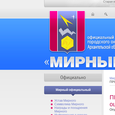
Старая в
Мир
ПРО
Мирный официальный
П
Устав Мирного
о
Символика Мирного
Награды и поощрения
Опу
Мирного