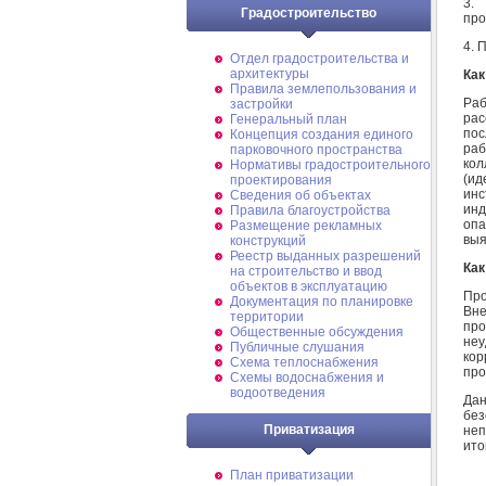
3.
Градостроительство
про
4. 
Отдел градостроительства и
архитектуры
Как
Правила землепользования и
Ра
застройки
рас
Генеральный план
пос
Концепция создания единого
раб
парковочного пространства
кол
Нормативы градостроительного
(и
проектирования
ин
Сведения об объектах
ин
Правила благоустройства
опа
Размещение рекламных
выя
конструкций
Реестр выданных разрешений
Как
на строительство и ввод
объектов в эксплуатацию
Про
Документация по планировке
Вне
территории
пр
Общественные обсуждения
не
Публичные слушания
ко
Схема теплоснабжения
про
Схемы водоснабжения и
водоотведения
Да
без
Приватизация
неп
ито
План приватизации