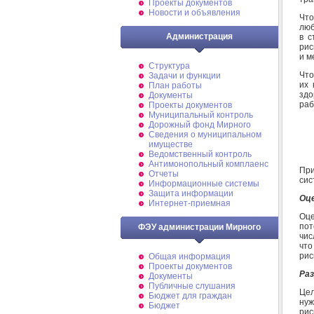
Проекты документов
Новости и объявления
Что
люб
Администрация
в с
ри
и м
Структура
Что
Задачи и функции
их 
План работы
здо
Документы
раб
Проекты документов
Муниципальный контроль
Дорожный фонд Мирного
Cведения о муниципальном
имуществе
Ведомственный контроль
Антимонопольный комплаенс
Пр
Отчеты
сис
Информационные системы
Защита информации
Оце
Интернет-приемная
Оц
пот
ФЭУ администрации Мирного
чис
что
рис
Общая информация
Проекты документов
Ра
Документы
Публичные слушания
Цел
Бюджет для граждан
нуж
Бюджет
рис