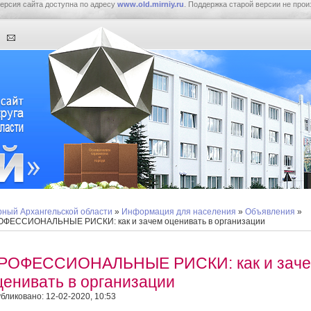
ерсия сайта доступна по адресу
www.old.mirniy.ru
. Поддержка старой версии не прои
ный Архангельской области
»
Информация для населения
»
Объявления
»
ФЕССИОНАЛЬНЫЕ РИСКИ: как и зачем оценивать в организации
РОФЕССИОНАЛЬНЫЕ РИСКИ: как и зач
ценивать в организации
бликовано: 12-02-2020, 10:53