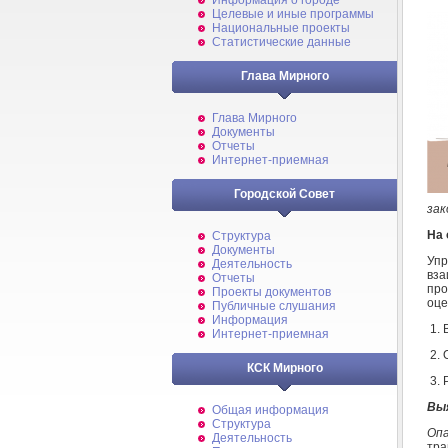
Информация о городе
Целевые и иные программы
Национальные проекты
Статистические данные
Глава Мирного
Глава Мирного
Документы
Отчеты
Интернет-приемная
Городской Совет
зак
На 
Структура
Документы
Уп
Деятельность
вз
Отчеты
про
Проекты документов
оце
Публичные слушания
Информация
1. 
Интернет-приемная
2. 
КСК Мирного
3. 
Вы
Общая информация
Структура
Оп
Деятельность
тра