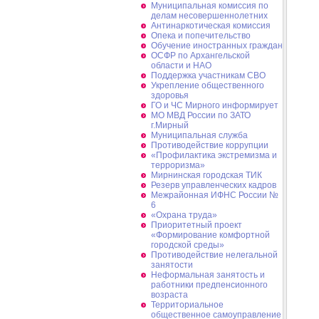
Муниципальная комиссия по
делам несовершеннолетних
Антинаркотическая комиссия
Опека и попечительство
Обучение иностранных граждан
ОСФР по Архангельской
области и НАО
Поддержка участникам СВО
Укрепление общественного
здоровья
ГО и ЧС Мирного информирует
МО МВД России по ЗАТО
г.Мирный
Муниципальная cлужба
Противодействие коррупции
«Профилактика экстремизма и
терроризма»
Мирнинская городская ТИК
Резерв управленческих кадров
Межрайонная ИФНС России №
6
«Охрана труда»
Приоритетный проект
«Формирование комфортной
городской среды»
Противодействие нелегальной
занятости
Неформальная занятость и
работники предпенсионного
возраста
Территориальное
общественное самоуправление