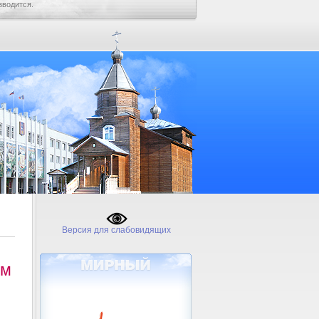
зводится.
Версия для слабовидящих
ем