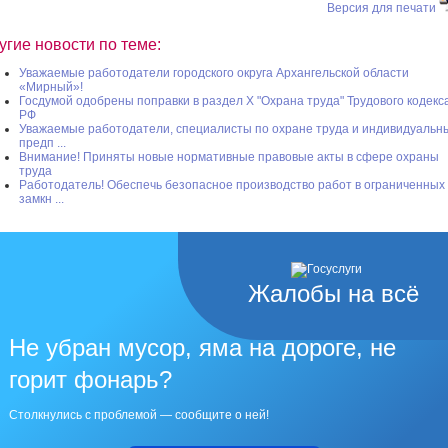
Версия для печати
угие новости по теме:
Уважаемые работодатели городского округа Архангельской области
«Мирный»!
Госдумой одобрены поправки в раздел X "Охрана труда" Трудового кодекс
РФ
Уважаемые работодатели, специалисты по охране труда и индивидуальн
предп ...
Внимание! Приняты новые нормативные правовые акты в сфере охраны
труда
Работодатель! Обеспечь безопасное производство работ в ограниченных
замкн ...
Жалобы на всё
Не убран мусор, яма на дороге, не
горит фонарь?
Столкнулись с проблемой — сообщите о ней!