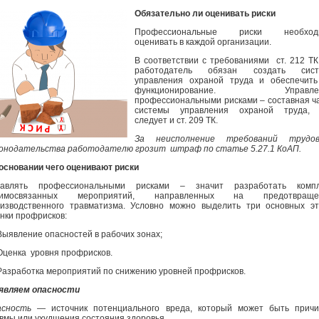
Обязательно ли оценивать риски
Профессиональные риски необход
оценивать в каждой организации.
В соответствии с требованиями ст. 212 Т
работодатель обязан создать сист
управления охраной труда и обеспечить
функционирование. Управле
профессиональными рисками – составная ч
системы управления охраной труда, 
следует и ст. 209 ТК.
За неисполнение требований трудов
онодательства работодателю грозит штраф по статье 5.27.1 КоАП.
основании чего оценивают риски
равлять профессиональными рисками – значит разработать компл
аимосвязанных мероприятий, направленных на предотвраще
изводственного травматизма. Условно можно выделить три основных э
нки профрисков:
Выявление опасностей в рабочих зонах;
Оценка уровня профрисков.
Разработка мероприятий по снижению уровней профрисков.
являем опасности
асность
— источник потенциального вреда, который может быть причи
вмы или ухудшения состояния здоровья