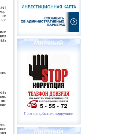
рает
мер,
нки
нию
 или
яния
вать
вие
сть
ного
том,
ного
Противодействие коррупции
жно,
овке
енег