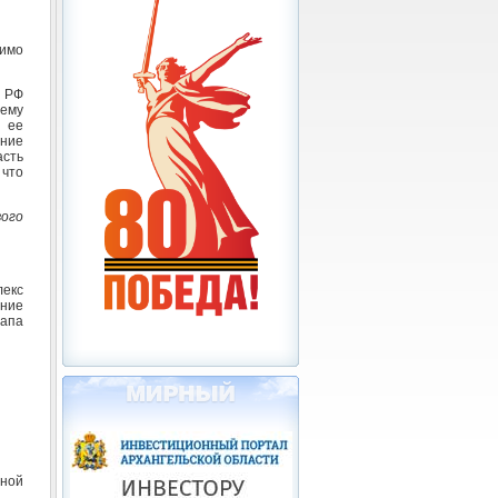
имо
К РФ
ему
 ее
ние
асть
что
ого
екс
ние
тапа
ной