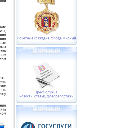
ней
але
осы,
ания
Почетные граждане города Мирный
ания
нные
ммы
тва
ных
етом
ать.
сть
чае
ять
Пресс-служба:
нку
новости, статьи, фоторепортажи
ния
лять
чном