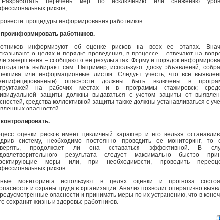
 Разработать перечень мер по исключению или снижению уров
фессиональных рисков;
Провести процедуры информирования работников.
 проинформировать работников.
ботников информируют об оценке рисков на всех ее этапах. Внач
сказывают о целях и порядке проведения, в процессе – отвечают на вопр
ле завершения – сообщают о ее результатах. Форму и порядок информиров
отодатель выбирает сам. Например, используют доску объявлений, собр
лектива или информационные листки. Следует учесть, что все выявле
дентифицированные) опасности должны быть включены в програ
структажей на рабочих местах и в программы стажировок; средс
дивидуальной защиты должны выдаваться с учетом защиты от выявлен
сностей, средства коллективной защиты также должны устанавливаться с уч
вленных опасностей.
 контролировать.
цесс оценки рисков имеет цикличный характер и его нельзя останавлив
дрив систему, необходимо постоянно проводить ее мониторинг, то е
оверять, продолжает ли она оставаться эффективной. В слу
удовлетворительного результата следует максимально быстро прин
рректирующие меры или, при необходимости, проводить переоце
фессиональных рисков.
нные мониторинга используют в целях оценки и прогноза состоя
опасности и охраны труда в организации. Анализ позволит оперативно выяв
редусмотренные опасности и принимать меры по их устранению, что в коне
ге сохранит жизнь и здоровье работников.