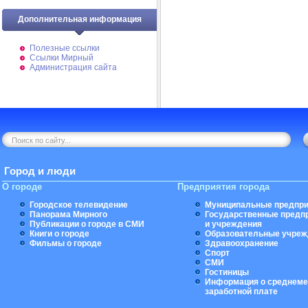
Дополнительная информация
Полезные ссылки
Ссылки Мирный
Администрация сайта
Город и люди
О городе
Предприятия города
Городское телевидение
Муниципальные предпри
Панорама Мирного
Государственные предп
Публикации о городе в СМИ
и учреждения
Книги о городе
Образовательные учреж
Фильмы о городе
Здравоохранение
Спорт
СМИ
Гостиницы
Информация о среднеме
заработной плате