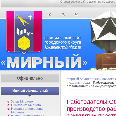
Старая версия сайта доступна по адресу
Мирный Архангельской области
и охраны труда
» Работодатель!
ограниченных и замкнутых прост
Мирный официальный
Работодатель! О
Устав Мирного
Символика Мирного
производство раб
Награды и поощрения
Мирного
замкнутых прост