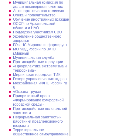
Муниципальная комиссия по
делам несовершеннолетних
Антинаркотическая комиссия
Опека и попечительство
Обучение иностранных граждан
ОСФР по Архангельской
области и НАО
Поддержка участникам СВО
Укрепление общественного
здоровья
ГО и ЧС Мирного информирует
МО МВД России по ЗАТО
г.Мирный
Муниципальная cлужба
Противодействие коррупции
«Профилактика экстремизма и
терроризма»
Мирнинская городская ТИК
Резерв управленческих кадров
Межрайонная ИФНС России №
6
«Охрана труда»
Приоритетный проект
«Формирование комфортной
городской среды»
Противодействие нелегальной
занятости
Неформальная занятость и
работники предпенсионного
возраста
Территориальное
общественное самоуправление