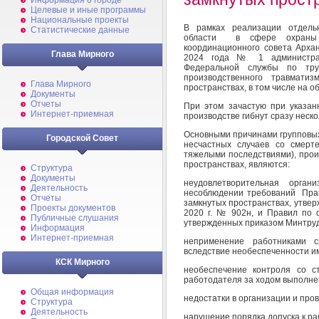
Информация о городе
Целевые и иные программы
Национальные проекты
В рамках реализации отдельн
Статистические данные
области в сфере охраны т
координационного совета Арха
Глава Мирного
2024 года № 1 администрац
Федеральной службы по тру
производственного травмати
Глава Мирного
пространствах, в том числе на 
Документы
Отчеты
При этом зачастую при указан
Интернет-приемная
производстве гибнут сразу неско
Основными причинами групповых
Городской Совет
несчастных случаев со смерт
тяжелыми последствиями), прои
пространствах, являются:
Структура
Документы
неудовлетворительная орга
Деятельность
несоблюдении требований Прав
Отчеты
замкнутых пространствах, утве
Проекты документов
2020 г. № 902н, и Правил по 
Публичные слушания
утвержденных приказом Минтруда
Информация
Интернет-приемная
неприменение работниками 
вследствие необеспеченности и
КСК Мирного
необеспечение контроля со с
работодателя за ходом выполне
Общая информация
недостатки в организации и про
Структура
Деятельность
нарушение порядка допуска к р