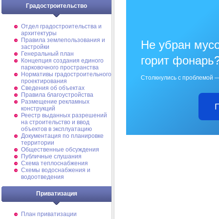
Градостроительство
Отдел градостроительства и
архитектуры
Правила землепользования и
Не убран мусо
застройки
Генеральный план
горит фонарь
Концепция создания единого
парковочного пространства
Нормативы градостроительного
Столкнулись с проблемой —
проектирования
Сведения об объектах
Правила благоустройства
Размещение рекламных
конструкций
Реестр выданных разрешений
на строительство и ввод
объектов в эксплуатацию
Документация по планировке
территории
Общественные обсуждения
Публичные слушания
Схема теплоснабжения
Схемы водоснабжения и
водоотведения
Приватизация
План приватизации