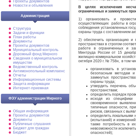
Проекты документов
Новости и объявления
В целях исключения несча
ограниченных и замкнутых про
Администрация
1) организовать и провест
осуществляющих работы в огра
соблюдения установленных госу
Структура
охраны труда с составлением ак
Задачи и функции
План работы
2) обеспечить организацию и 
Документы
пространствах в строгом соотве
Проекты документов
работе в ограниченных и зам
Муниципальный контроль
Минтруда России от 15 декаб
Дорожный фонд Мирного
жилищно-коммунальном хозяйств
Cведения о муниципальном
октября 2020 г. № 758н, в том чи
имуществе
Ведомственный контроль
организовать в устано
Антимонопольный комплаенс
безопасным методам и
Отчеты
замкнутых пространства
Информационные системы
охраны труда;
Защита информации
утвердить перечень объ
Интернет-приемная
пространствам;
определить порядок пров
ФЭУ администрации Мирного
исходя из специфики с
своевременное выявление
типичные опасности, пр
Общая информация
рисков, связанных с выя
Проекты документов
определить локальными 
Документы
(испытаний) и измерений
Публичные слушания
также потребность в и
Бюджет для граждан
невозможности исключить
Бюджет
опасностей);