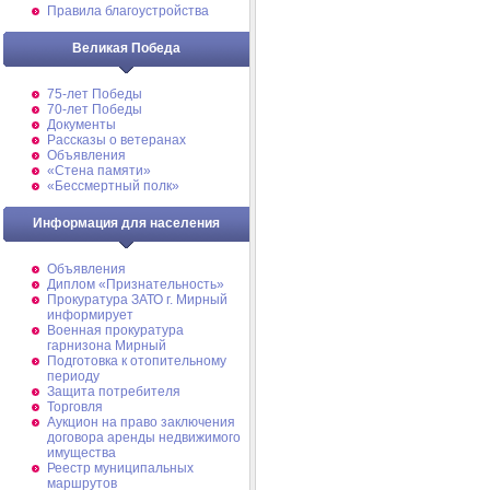
Правила благоустройства
Великая Победа
75-лет Победы
70-лет Победы
Документы
Рассказы о ветеранах
Объявления
«Стена памяти»
«Бессмертный полк»
Информация для населения
Объявления
Диплом «Признательность»
Прокуратура ЗАТО г. Мирный
информирует
Военная прокуратура
гарнизона Мирный
Подготовка к отопительному
периоду
Защита потребителя
Торговля
Аукцион на право заключения
договора аренды недвижимого
имущества
Реестр муниципальных
маршрутов