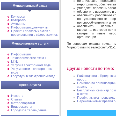
организовать проведен
мероприятий, обеспечива
Муниципальный заказ
утвердить перечень работ
обеспечить измерение и 
обеспечить работников с
Конкурсы
по установленным нор
Котировки
приспособлениями и апте
Аукционы
обеспечить наличи
Информация, документы
газосигнализаторов при в
Проекты правовых актов о
камеры и иные мероп
нормировании в сфере закупок
организации.
Муниципальные услуги
По вопросам охраны труда м
Мирного или по телефону 5-31-1
Информация
Технологические схемы
МФЦ
Услуги в электронном виде
Другие новости по теме:
Услуги опеки в электронном
виде
Работодатель! Предотвра
Госуслуги в электронном виде
прос ...
Семинар по организации б
Пресс-служба
замкнут ...
Бесплатный семинар по о
высоте ...
Новости
Профилактика производст
Статьи
Перечень новых правил п
Фоторепортажи
Видеосюжеты
Городское телевидение