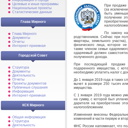
Информация о городе
Целевые и иные программы
При продаже 
Национальные проекты
(за исключени
Статистические данные
быть уменьш
получении эт
приобрете
Глава Мирного
налогообложе
По закону на
Глава Мирного
родственников. Сейчас при пол
Документы
квартиры, земельного участка)
Отчеты
физического лица, которое н
Интернет-приемная
также членом семьи одаряемого
одаряемый должен самостояте
Городской Совет
полученного дохода.
При последующей продаже (
Структура
подаренного имущества, с кот
Документы
необходимо уплатить налог с дох
Деятельность
Отчеты
До 1 января 2019 года в таких
Проекты документов
вычет в размере 250 тысяч или
Публичные слушания
имущества.
Информация
С 1 января 2019 года можно ум
Интернет-приемная
на сумму, с которой был уплач
дарителя на приобретение это
КСК Мирного
налогообложении.
Изменения внесены Федеральн
Общая информация
изменений в части первую и вто
Структура
Деятельность
ФНС России напоминает, что по