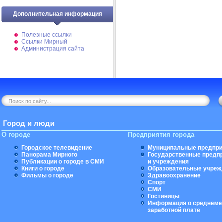
Дополнительная информация
Полезные ссылки
Ссылки Мирный
Администрация сайта
Город и люди
О городе
Предприятия города
Городское телевидение
Муниципальные предпри
Панорама Мирного
Государственные предп
Публикации о городе в СМИ
и учреждения
Книги о городе
Образовательные учреж
Фильмы о городе
Здравоохранение
Спорт
СМИ
Гостиницы
Информация о среднеме
заработной плате