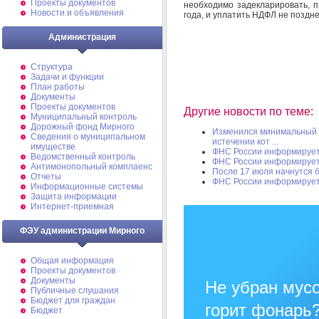
Проекты документов
необходимо задекларировать, 
Новости и объявления
года, и уплатить НДФЛ не поздне
Администрация
Структура
Задачи и функции
План работы
Документы
Проекты документов
Другие новости по теме:
Муниципальный контроль
Дорожный фонд Мирного
Изменился минимальный 
Cведения о муниципальном
истечении кот ...
имуществе
ФНС России информируе
Ведомственный контроль
ФНС России информируе
Антимонопольный комплаенс
После 17 июля начнутся 
Отчеты
ФНС России информируе
Информационные системы
Защита информации
Интернет-приемная
ФЭУ администрации Мирного
Общая информация
Проекты документов
Документы
Не убран мусо
Публичные слушания
Бюджет для граждан
горит фонарь
Бюджет