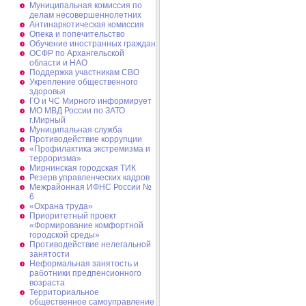
Муниципальная комиссия по
делам несовершеннолетних
Антинаркотическая комиссия
Опека и попечительство
Обучение иностранных граждан
ОСФР по Архангельской
области и НАО
Поддержка участникам СВО
Укрепление общественного
здоровья
ГО и ЧС Мирного информирует
МО МВД России по ЗАТО
г.Мирный
Муниципальная cлужба
Противодействие коррупции
«Профилактика экстремизма и
терроризма»
Мирнинская городская ТИК
Резерв управленческих кадров
Межрайонная ИФНС России №
6
«Охрана труда»
Приоритетный проект
«Формирование комфортной
городской среды»
Противодействие нелегальной
занятости
Неформальная занятость и
работники предпенсионного
возраста
Территориальное
общественное самоуправление