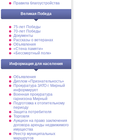
Правила благоустройства
Великая Победа
75-лет Победы
70-лет Победы
Документы
Рассказы о ветеранах
Объявления
«Стена памяти»
«Бессмертный полк»
Информация для населения
Объявления
Диплом «Признательность»
Прокуратура ЗАТО г. Мирный
информирует
Военная прокуратура
гарнизона Мирный
Подготовка к отопительному
периоду
Защита потребителя
Торговля
Аукцион на право заключения
договора аренды недвижимого
имущества
Реестр муниципальных
маршрутов