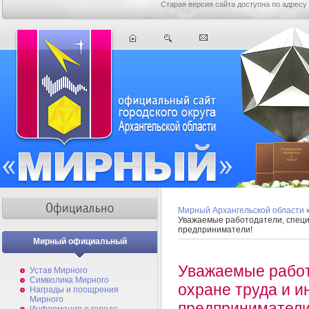
Старая версия сайта доступна по адресу
Мирный Архангельской области
Уважаемые работодатели, специ
предприниматели!
Мирный официальный
Уважаемые работ
Устав Мирного
Символика Мирного
охране труда и 
Награды и поощрения
Мирного
предприниматели