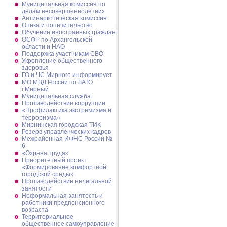
Муниципальная комиссия по
делам несовершеннолетних
Антинаркотическая комиссия
Опека и попечительство
Обучение иностранных граждан
ОСФР по Архангельской
области и НАО
Поддержка участникам СВО
Укрепление общественного
здоровья
ГО и ЧС Мирного информирует
МО МВД России по ЗАТО
г.Мирный
Муниципальная cлужба
Противодействие коррупции
«Профилактика экстремизма и
терроризма»
Мирнинская городская ТИК
Резерв управленческих кадров
Межрайонная ИФНС России №
6
«Охрана труда»
Приоритетный проект
«Формирование комфортной
городской среды»
Противодействие нелегальной
занятости
Неформальная занятость и
работники предпенсионного
возраста
Территориальное
общественное самоуправление