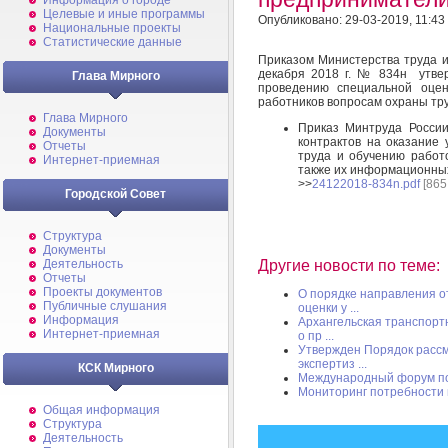
Информация о городе
Целевые и иные программы
Опубликовано: 29-03-2019, 11:43
Национальные проекты
Статистические данные
Приказом Министерства труда 
декабря 2018 г. № 834н утве
Глава Мирного
проведению специальной оцен
работников вопросам охраны тру
Глава Мирного
Приказ Минтруда России
Документы
контрактов на оказание 
Отчеты
труда и обучению работ
Интернет-приемная
также их информационных
>>
24122018-834n.pdf
[865
Городской Совет
Структура
Документы
Деятельность
Другие новости по теме:
Отчеты
Проекты документов
О порядке направления о
Публичные слушания
оценки у ...
Информация
Архангельская транспорт
Интернет-приемная
о пр ...
Утвержден Порядок рассм
экспертиз ...
КСК Мирного
Международный форум по
Мониторинг потребности 
Общая информация
Структура
Деятельность