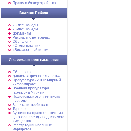
Правила благоустройства
Великая Победа
75-лет Победы
70-лет Победы
Документы
Рассказы о ветеранах
Объявления
«Стена памяти»
«Бессмертный полк»
Информация для населения
Объявления
Диплом «Признательность»
Прокуратура ЗАТО г. Мирный
информирует
Военная прокуратура
гарнизона Мирный
Подготовка к отопительному
периоду
Защита потребителя
Торговля
Аукцион на право заключения
договора аренды недвижимого
имущества
Реестр муниципальных
маршрутов