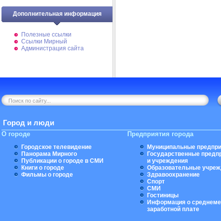
Дополнительная информация
Полезные ссылки
Ссылки Мирный
Администрация сайта
Город и люди
О городе
Предприятия города
Городское телевидение
Муниципальные предпри
Панорама Мирного
Государственные предп
Публикации о городе в СМИ
и учреждения
Книги о городе
Образовательные учреж
Фильмы о городе
Здравоохранение
Спорт
СМИ
Гостиницы
Информация о среднеме
заработной плате