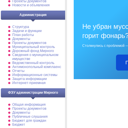
Проекты документов
Новости и объявления
Администрация
Не убран мусо
Структура
Задачи и функции
горит фонарь
План работы
Документы
Проекты документов
Столкнулись с проблемой —
Муниципальный контроль
Дорожный фонд Мирного
Cведения о муниципальном
имуществе
Ведомственный контроль
Антимонопольный комплаенс
Отчеты
Информационные системы
Защита информации
Интернет-приемная
ФЭУ администрации Мирного
Общая информация
Проекты документов
Документы
Публичные слушания
Бюджет для граждан
Бюджет