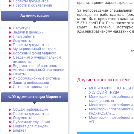
Проекты документов
организациями, зарегистрирова
Новости и объявления
За непроведение специальной 
проведения работодатель (ор
Администрация
может быть привлечен к админист
5.27.1 КоАП РФ. Если после эт
будет выявлено повторн
Структура
административному наказанию в с
Задачи и функции
План работы
Документы
Проекты документов
Муниципальный контроль
г
Дорожный фонд Мирного
Cведения о муниципальном
имуществе
Ведомственный контроль
Антимонопольный комплаенс
Отчеты
Информационные системы
Другие новости по теме:
Защита информации
Интернет-приемная
МОНИТОРИНГ ПОТРЕБН
УСЛОВИЙ ТРУДА
Мониторинг потребности 
ФЭУ администрации Мирного
муниципально ...
Мониторинг потребности 
Мониторинг потребности 
Общая информация
индивидуаль ...
Проекты документов
Мониторинг потребности 
Документы
«О ...
Публичные слушания
Бюджет для граждан
Бюджет