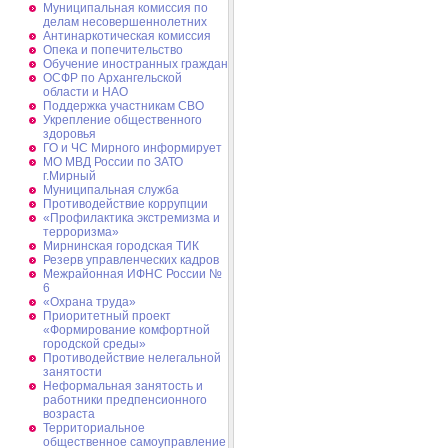
Муниципальная комиссия по
делам несовершеннолетних
Антинаркотическая комиссия
Опека и попечительство
Обучение иностранных граждан
ОСФР по Архангельской
области и НАО
Поддержка участникам СВО
Укрепление общественного
здоровья
ГО и ЧС Мирного информирует
МО МВД России по ЗАТО
г.Мирный
Муниципальная cлужба
Противодействие коррупции
«Профилактика экстремизма и
терроризма»
Мирнинская городская ТИК
Резерв управленческих кадров
Межрайонная ИФНС России №
6
«Охрана труда»
Приоритетный проект
«Формирование комфортной
городской среды»
Противодействие нелегальной
занятости
Неформальная занятость и
работники предпенсионного
возраста
Территориальное
общественное самоуправление