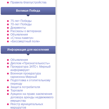
Правила благоустройства
Великая Победа
75-лет Победы
70-лет Победы
Документы
Рассказы о ветеранах
Объявления
«Стена памяти»
«Бессмертный полк»
Информация для населения
Объявления
Диплом «Признательность»
Прокуратура ЗАТО г. Мирный
информирует
Военная прокуратура
гарнизона Мирный
Подготовка к отопительному
периоду
Защита потребителя
Торговля
Аукцион на право заключения
договора аренды недвижимого
имущества
Реестр муниципальных
маршрутов