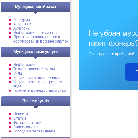
Муниципальный заказ
Конкурсы
Котировки
Аукционы
Не убран мусо
Информация, документы
Проекты правовых актов о
горит фонарь
нормировании в сфере закупок
Муниципальные услуги
Столкнулись с проблемой —
Информация
Технологические схемы
МФЦ
Услуги в электронном виде
Услуги опеки в электронном
виде
Госуслуги в электронном виде
Пресс-служба
Новости
Статьи
Фоторепортажи
Видеосюжеты
Городское телевидение