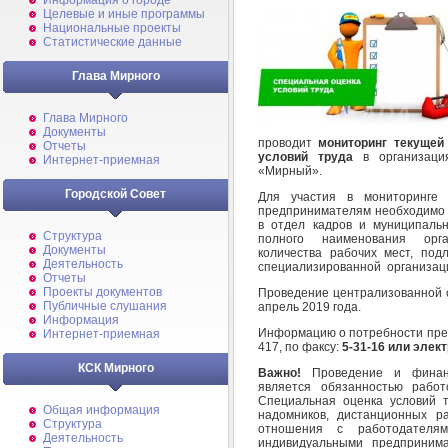
Информация о городе
Целевые и иные программы
Национальные проекты
Статистические данные
Глава Мирного
Глава Мирного
Документы
проводит
мониторинг текущей
Отчеты
условий труда
в организаци
Интернет-приемная
«Мирный».
Городской Совет
Для участия в мониторинге 
предпринимателям необходимо 
в отдел кадров и муниципаль
Структура
полного наименования орга
Документы
количества рабочих мест, по
Деятельность
специализированной организац
Отчеты
Проекты документов
Проведение централизованной с
Публичные слушания
апрель 2019 года.
Информация
Информацию о потребности предс
Интернет-приемная
417, по факсу:
5-31-16 или элек
КСК Мирного
Важно!
Проведение и финанс
является обязанностью работ
Специальная оценка условий 
Общая информация
надомников, дистанционных р
Структура
отношения с работодателя
Деятельность
индивидуальными предпринима