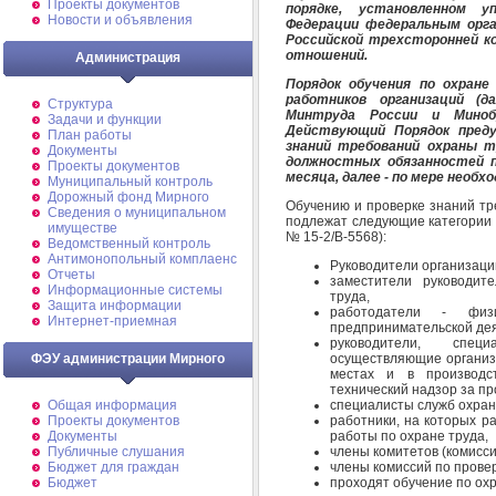
Проекты документов
порядке
, установленном у
Новости и объявления
Федерации федеральным орг
Российской трехсторонней к
отношений.
Администрация
Порядок обучения по охране
работников организаций (д
Структура
Минтруда России и Миноб
Задачи и функции
Действующий Порядок пред
План работы
знаний требований охраны т
Документы
должностных обязанностей п
Проекты документов
месяца, далее - по мере необхо
Муниципальный контроль
Дорожный фонд Мирного
Обучению и проверке знаний тр
Cведения о муниципальном
подлежат следующие категории 
имуществе
№ 15-2/В-5568):
Ведомственный контроль
Антимонопольный комплаенс
Руководители организаци
Отчеты
заместители руководит
Информационные системы
труда,
Защита информации
работодатели - физ
Интернет-приемная
предпринимательской де
руководители, специ
осуществляющие организа
ФЭУ администрации Мирного
местах и в производс
технический надзор за пр
специалисты служб охран
Общая информация
работники, на которых р
Проекты документов
работы по охране труда,
Документы
члены комитетов (комисси
Публичные слушания
члены комиссий по прове
Бюджет для граждан
проходят обучение по ох
Бюджет