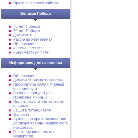
Правила благоустройства
Великая Победа
75-лет Победы
70-лет Победы
Документы
Рассказы о ветеранах
Объявления
«Стена памяти»
«Бессмертный полк»
Информация для населения
Объявления
Диплом «Признательность»
Прокуратура ЗАТО г. Мирный
информирует
Военная прокуратура
гарнизона Мирный
Подготовка к отопительному
периоду
Защита потребителя
Торговля
Аукцион на право заключения
договора аренды недвижимого
имущества
Реестр муниципальных
маршрутов