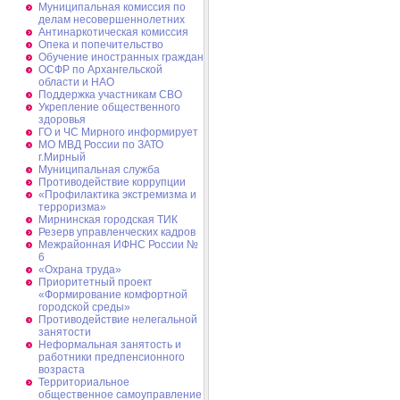
Муниципальная комиссия по
делам несовершеннолетних
Антинаркотическая комиссия
Опека и попечительство
Обучение иностранных граждан
ОСФР по Архангельской
области и НАО
Поддержка участникам СВО
Укрепление общественного
здоровья
ГО и ЧС Мирного информирует
МО МВД России по ЗАТО
г.Мирный
Муниципальная cлужба
Противодействие коррупции
«Профилактика экстремизма и
терроризма»
Мирнинская городская ТИК
Резерв управленческих кадров
Межрайонная ИФНС России №
6
«Охрана труда»
Приоритетный проект
«Формирование комфортной
городской среды»
Противодействие нелегальной
занятости
Неформальная занятость и
работники предпенсионного
возраста
Территориальное
общественное самоуправление