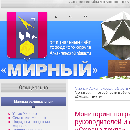
Старая версия сайта доступна по адресу
Мирный Архангельской области
Мониторинг потребности в обуче
«Охрана труда»
Мирный официальный
Мониторинг потр
Устав Мирного
Символика Мирного
руководителей и 
Награды и поощрения
Мирного
«Охрана труда»