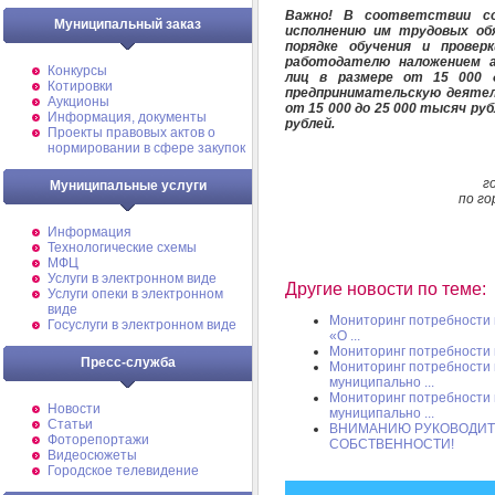
Важно!
В соответствии со
Муниципальный заказ
исполнению им трудовых об
порядке обучения и провер
работодателю наложением 
Конкурсы
лиц в размере от 15 000 
Котировки
предпринимательскую деятел
Аукционы
от 15 000 до 25 000 тысяч руб
Информация, документы
рублей.
Проекты правовых актов о
нормировании в сфере закупок
г
Муниципальные услуги
по го
Информация
Технологические схемы
МФЦ
Услуги в электронном виде
Другие новости по теме:
Услуги опеки в электронном
виде
Мониторинг потребности 
Госуслуги в электронном виде
«О ...
Мониторинг потребности 
Пресс-служба
Мониторинг потребности 
муниципально ...
Мониторинг потребности 
Новости
муниципально ...
Статьи
ВНИМАНИЮ РУКОВОДИТ
Фоторепортажи
СОБСТВЕННОСТИ!
Видеосюжеты
Городское телевидение