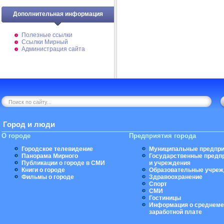
Дополнительная информация
Полезные ссылки
Ссылки Мирный
Администрация сайта
Город и люди
О городе
Предприятия города
Городское телевидение
Муниципальные предпри
Панорама Мирного
Государственные предп
Публикации о городе в СМИ
и учреждения
Книги о городе
Образовательные учреж
Фильмы о городе
Здравоохранение
Спорт
СМИ
Гостиницы
Информация о среднеме
заработной плате