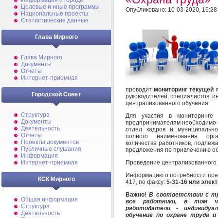
Информация о городе
Целевые и иные программы
Опубликовано: 10-03-2020, 16:28
Национальные проекты
Статистические данные
Глава Мирного
Глава Мирного
Документы
Отчеты
Интернет-приемная
проводит
мониторинг текущей 
Городской Совет
руководителей, специалистов, 
централизованного обучения.
Структура
Для участия в мониторинге 
Документы
предпринимателям необходимо 
Деятельность
отдел кадров и муниципальн
Отчеты
полного наименования орга
Проекты документов
количества работников, подлеж
Публичные слушания
предложения по привлечению о
Информация
Проведение централизованного 
Интернет-приемная
Информацию о потребности предс
КСК Мирного
417, по факсу:
5-31-16 или элек
Важно!
В соответствии с тр
Общая информация
все работники, в том чи
Структура
работодатели - индивидуа
Деятельность
обучение по охране труда и