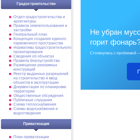
Градостроительство
Отдел градостроительства и
архитектуры
Правила землепользования и
застройки
Не убран мусо
Генеральный план
Концепция создания единого
горит фонарь
парковочного пространства
Нормативы градостроительного
проектирования
Столкнулись с проблемой —
Сведения об объектах
Правила благоустройства
Размещение рекламных
конструкций
Реестр выданных разрешений
на строительство и ввод
объектов в эксплуатацию
Документация по планировке
территории
Общественные обсуждения
Публичные слушания
Схема теплоснабжения
Схемы водоснабжения и
водоотведения
Приватизация
План приватизации