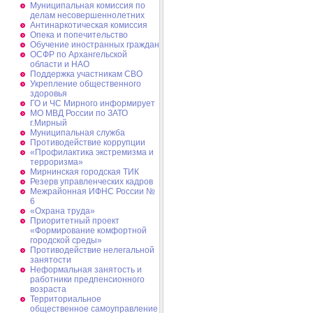
Муниципальная комиссия по
делам несовершеннолетних
Антинаркотическая комиссия
Опека и попечительство
Обучение иностранных граждан
ОСФР по Архангельской
области и НАО
Поддержка участникам СВО
Укрепление общественного
здоровья
ГО и ЧС Мирного информирует
МО МВД России по ЗАТО
г.Мирный
Муниципальная cлужба
Противодействие коррупции
«Профилактика экстремизма и
терроризма»
Мирнинская городская ТИК
Резерв управленческих кадров
Межрайонная ИФНС России №
6
«Охрана труда»
Приоритетный проект
«Формирование комфортной
городской среды»
Противодействие нелегальной
занятости
Неформальная занятость и
работники предпенсионного
возраста
Территориальное
общественное самоуправление