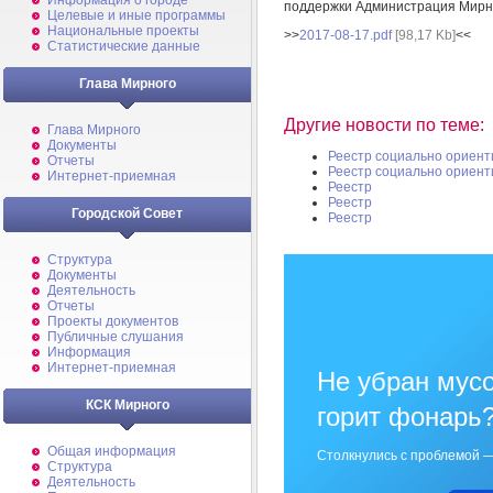
Информация о городе
поддержки Администрация Мирн
Целевые и иные программы
Национальные проекты
>>
2017-08-17.pdf
[98,17 Kb]
<<
Статистические данные
Глава Мирного
Другие новости по теме:
Глава Мирного
Документы
Реестр социально ориент
Отчеты
Реестр социально ориент
Интернет-приемная
Реестр
Реестр
Городской Совет
Реестр
Структура
Документы
Деятельность
Отчеты
Проекты документов
Публичные слушания
Информация
Интернет-приемная
Не убран мусо
КСК Мирного
горит фонарь
Общая информация
Столкнулись с проблемой —
Структура
Деятельность