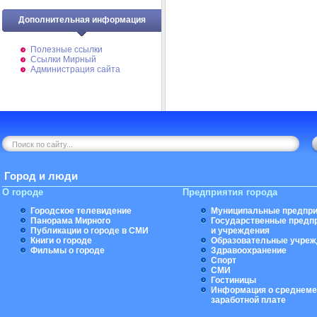
Дополнительная информация
Полезные ссылки
Ссылки Мирный
Администрация сайта
Город и люди
О городе
Предприятия города
Городское телевидение
Муниципальные предпри
Панорама Мирного
Государственные предп
Публикации о городе в СМИ
и учреждения
Книги о городе
Образовательные учреж
Фильмы о городе
Здравоохранение
Спорт
СМИ
Гостиницы
Информация о среднеме
заработной плате