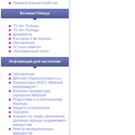
Правила благоустройства
Великая Победа
75-лет Победы
70-лет Победы
Документы
Рассказы о ветеранах
Объявления
«Стена памяти»
«Бессмертный полк»
Информация для населения
Объявления
Диплом «Признательность»
Прокуратура ЗАТО г. Мирный
информирует
Военная прокуратура
гарнизона Мирный
Подготовка к отопительному
периоду
Защита потребителя
Торговля
Аукцион на право заключения
договора аренды недвижимого
имущества
Реестр муниципальных
маршрутов