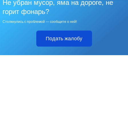
Не убран мусор, яма на дороге, не
горит фонарь?
Столкнулись с проблемой — сообщите о ней!
Подать жалобу