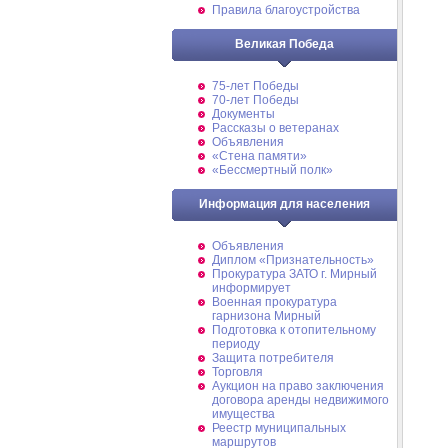
Правила благоустройства
Великая Победа
75-лет Победы
70-лет Победы
Документы
Рассказы о ветеранах
Объявления
«Стена памяти»
«Бессмертный полк»
Информация для населения
Объявления
Диплом «Признательность»
Прокуратура ЗАТО г. Мирный
информирует
Военная прокуратура
гарнизона Мирный
Подготовка к отопительному
периоду
Защита потребителя
Торговля
Аукцион на право заключения
договора аренды недвижимого
имущества
Реестр муниципальных
маршрутов