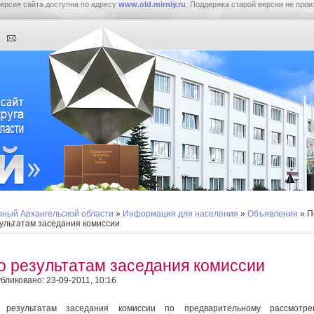
ерсия сайта доступна по адресу
www.old.mirniy.ru
. Поддержка старой версии не прои
ный Архангельской области
»
Информация для населения
»
Объявления
» П
ультатам заседания комиссии
о результатам заседания комиссии
бликовано: 23-09-2011, 10:16
 результатам заседания комиссии по предварительному рассмотре