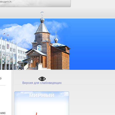
зводится.
о
Версия для слабовидящих
нию