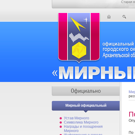
Старая в
Мир
рез
Мирный официальный
П
Устав Мирного
Опу
Символика Мирного
Награды и поощрения
Мирного
По