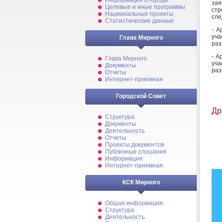
Информация о городе
за
Целевые и иные программы
ст
Национальные проекты
сле
Статистические данные
- А
уча
Глава Мирного
раз
- А
Глава Мирного
уча
Документы
раз
Отчеты
Интернет-приемная
Городской Совет
Др
Структура
Документы
Деятельность
Отчеты
Проекты документов
Публичные слушания
Информация
Интернет-приемная
КСК Мирного
Общая информация
Структура
Деятельность