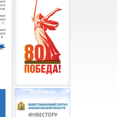
ого
ято
тов:
ьных
ного
 7 ;
ьных
ного
8 .