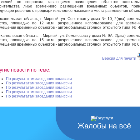
явлений по вопросам, касающимся размещения объектов капитальн
роительства либо временного размещения временных объектов, прин
дующее решение о предварительном согласовании места размещения объек
рхангельская область, г. Мирный, ул. Советская у дома № 10, 2(два) земел
стка, площадью по 12 кв.м., разрешенное использование: для времен
мещения временных объектов - автомобильных стоянок открытого типа № 4,
рхангельская область, г. Мирный, ул. Ломоносова у дома № 9А, 2(два) земел
стка, площадью по 15 кв.м., разрешенное использование: для времен
мещения временных объектов - автомобильных стоянок открытого типа № 6, 
Версия для печати
угие новости по теме:
По результатам заседания комиссии
По результатам заседания комиссии
По результатам заседания комиссии
По результатам заседания комиссии
По результатам заседания комиссии
Жалобы на всё