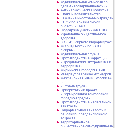
Муниципальная комиссия по
делам несовершеннолетних
Антинаркотическая комиссия
Опека и попечительство
Обучение иностранных граждан
ОСФР по Архангельской
области и НАО
Поддержка участникам СВО
Укрепление общественного
здоровья
ГО и ЧС Мирного информирует
МО МВД России по ЗАТО
г.Мирный
Муниципальная cлужба
Противодействие коррупции
«Профилактика экстремизма и
терроризма»
Мирнинская городская ТИК
Резерв управленческих кадров
Межрайонная ИФНС России №
6
«Охрана труда»
Приоритетный проект
«Формирование комфортной
городской среды»
Противодействие нелегальной
занятости
Неформальная занятость и
работники предпенсионного
возраста
Территориальное
общественное самоуправление