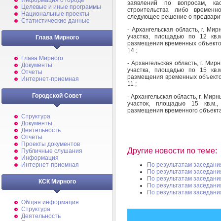
Информация о городе
заявлений по вопросам, ка
Целевые и иные программы
строительства либо временн
Национальные проекты
следующее решение о предварит
Статистические данные
- Архангельская область, г. Ми
участка, площадью по 12 кв.
Глава Мирного
размещения временных объектов
14 ;
Глава Мирного
- Архангельская область, г. Мир
Документы
участка, площадью по 15 кв.
Отчеты
размещения временных объекто
Интернет-приемная
11 ;
Городской Совет
- Архангельская область, г. Мир
участок, площадью 15 кв.м.
размещения временного объекта
Структура
Документы
Деятельность
Отчеты
Проекты документов
Другие новости по теме:
Публичные слушания
Информация
Интернет-приемная
По результатам заседани
По результатам заседани
По результатам заседани
КСК Мирного
По результатам заседани
По результатам заседани
Общая информация
Структура
Деятельность