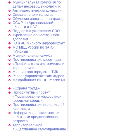
Муниципальная комиссия по
делам несовершеннолетних
Антинаркотическая комиссия
Опека и попечительство
Обучение иностранных граждан
ОСФР по Архангельской
области и НАО
Поддержка участникам СВО
Укрепление общественного
здоровья
ГО и ЧС Мирного информирует
МО МВД России по ЗАТО
г.Мирный
Муниципальная cлужба
Противодействие коррупции
«Профилактика экстремизма и
терроризма»
Мирнинская городская ТИК
Резерв управленческих кадров
Межрайонная ИФНС России №
6
«Охрана труда»
Приоритетный проект
«Формирование комфортной
городской среды»
Противодействие нелегальной
занятости
Неформальная занятость и
работники предпенсионного
возраста
Территориальное
общественное самоуправление