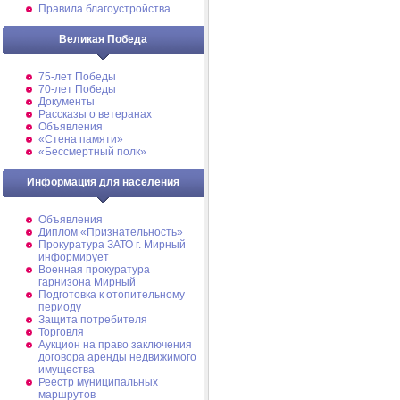
Правила благоустройства
Великая Победа
75-лет Победы
70-лет Победы
Документы
Рассказы о ветеранах
Объявления
«Стена памяти»
«Бессмертный полк»
Информация для населения
Объявления
Диплом «Признательность»
Прокуратура ЗАТО г. Мирный
информирует
Военная прокуратура
гарнизона Мирный
Подготовка к отопительному
периоду
Защита потребителя
Торговля
Аукцион на право заключения
договора аренды недвижимого
имущества
Реестр муниципальных
маршрутов