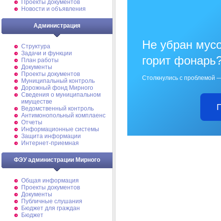
Проекты документов
Новости и объявления
Администрация
Не убран мусо
Структура
Задачи и функции
горит фонарь
План работы
Документы
Проекты документов
Столкнулись с проблемой —
Муниципальный контроль
Дорожный фонд Мирного
Cведения о муниципальном
имуществе
Ведомственный контроль
Антимонопольный комплаенс
Отчеты
Информационные системы
Защита информации
Интернет-приемная
ФЭУ администрации Мирного
Общая информация
Проекты документов
Документы
Публичные слушания
Бюджет для граждан
Бюджет