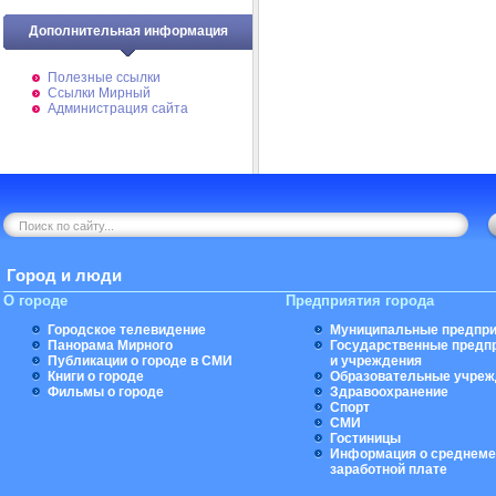
Дополнительная информация
Полезные ссылки
Ссылки Мирный
Администрация сайта
Город и люди
О городе
Предприятия города
Городское телевидение
Муниципальные предпри
Панорама Мирного
Государственные предп
Публикации о городе в СМИ
и учреждения
Книги о городе
Образовательные учреж
Фильмы о городе
Здравоохранение
Спорт
СМИ
Гостиницы
Информация о среднеме
заработной плате