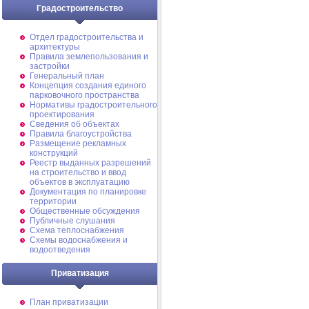
Градостроительство
Отдел градостроительства и
архитектуры
Правила землепользования и
застройки
Генеральный план
Концепция создания единого
парковочного пространства
Нормативы градостроительного
проектирования
Сведения об объектах
Правила благоустройства
Размещение рекламных
конструкций
Реестр выданных разрешений
на строительство и ввод
объектов в эксплуатацию
Документация по планировке
территории
Общественные обсуждения
Публичные слушания
Схема теплоснабжения
Схемы водоснабжения и
водоотведения
Приватизация
План приватизации