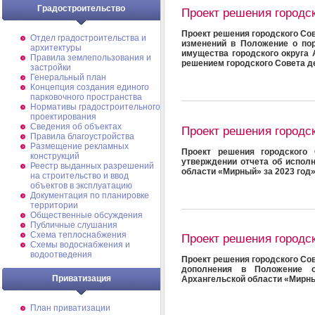
Градостроительство
Проект решения городс
Проект решения городского Сов
Отдел градостроительства и
изменений в Положение о пор
архитектуры
имущества городского округа
Правила землепользования и
решением городского Совета де
застройки
Генеральный план
Концепция создания единого
парковочного пространства
Нормативы градостроительного
проектирования
Сведения об объектах
Проект решения городс
Правила благоустройства
Размещение рекламных
Проект решения городского 
конструкций
утверждении отчета об испол
Реестр выданных разрешений
области «Мирный» за 2023 год
на строительство и ввод
объектов в эксплуатацию
Документация по планировке
территории
Общественные обсуждения
Публичные слушания
Схема теплоснабжения
Проект решения городс
Схемы водоснабжения и
водоотведения
Проект решения городского Сов
дополнения в Положение о
Приватизация
Архангельской области «Мирн
План приватизации