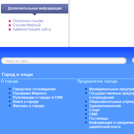
Дополнительная информация
Полезные ссылки
Ссылки Мирный
Администрация сайта
Город и люди
О городе
Предприятия города
Городское телевидение
Муниципальные предпри
Панорама Мирного
Государственные предп
Публикации о городе в СМИ
и учреждения
Книги о городе
Образовательные учреж
Фильмы о городе
Здравоохранение
Спорт
СМИ
Гостиницы
Информация о среднеме
заработной плате