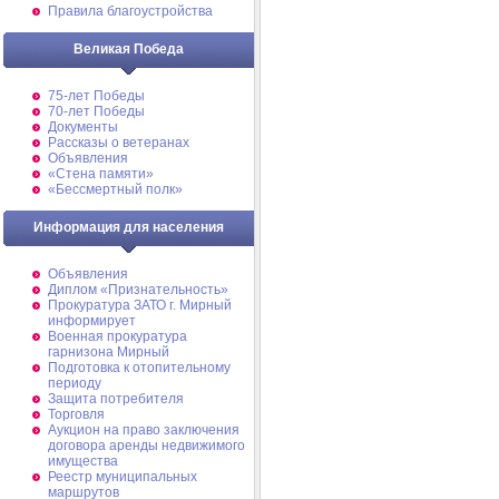
Правила благоустройства
Великая Победа
75-лет Победы
70-лет Победы
Документы
Рассказы о ветеранах
Объявления
«Стена памяти»
«Бессмертный полк»
Информация для населения
Объявления
Диплом «Признательность»
Прокуратура ЗАТО г. Мирный
информирует
Военная прокуратура
гарнизона Мирный
Подготовка к отопительному
периоду
Защита потребителя
Торговля
Аукцион на право заключения
договора аренды недвижимого
имущества
Реестр муниципальных
маршрутов