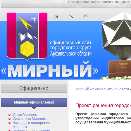
Старая версия сайта доступна по адресу
Мирный Архангельской области
Мирный официальный
Проект решения городс
Проект решения городского 
Устав Мирного
утверждении индикаторов р
Символика Мирного
осуществлении муниципальног
Награды и поощрения
Мирного