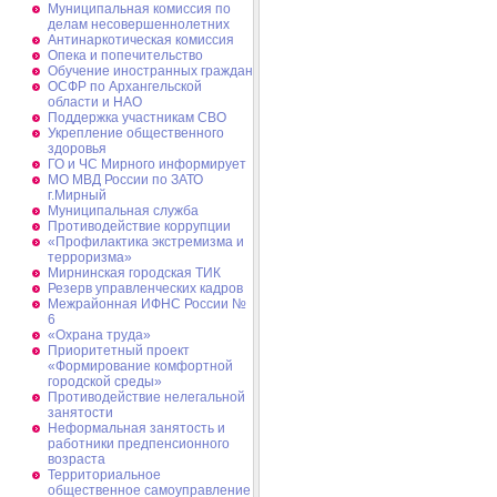
Муниципальная комиссия по
делам несовершеннолетних
Антинаркотическая комиссия
Опека и попечительство
Обучение иностранных граждан
ОСФР по Архангельской
области и НАО
Поддержка участникам СВО
Укрепление общественного
здоровья
ГО и ЧС Мирного информирует
МО МВД России по ЗАТО
г.Мирный
Муниципальная cлужба
Противодействие коррупции
«Профилактика экстремизма и
терроризма»
Мирнинская городская ТИК
Резерв управленческих кадров
Межрайонная ИФНС России №
6
«Охрана труда»
Приоритетный проект
«Формирование комфортной
городской среды»
Противодействие нелегальной
занятости
Неформальная занятость и
работники предпенсионного
возраста
Территориальное
общественное самоуправление