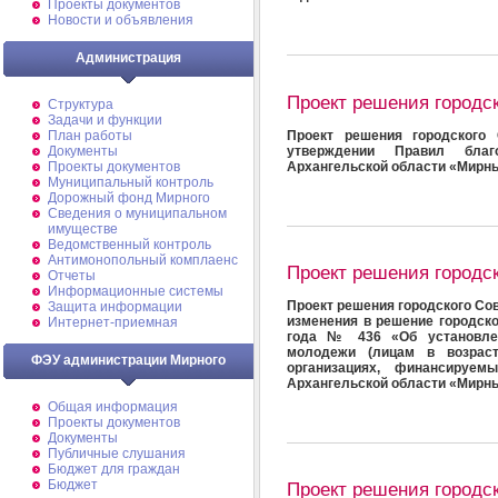
Проекты документов
Новости и объявления
Администрация
Проект решения городс
Структура
Задачи и функции
Проект решения городского 
План работы
утверждении Правил благо
Документы
Архангельской области «Мирн
Проекты документов
Муниципальный контроль
Дорожный фонд Мирного
Cведения о муниципальном
имуществе
Ведомственный контроль
Антимонопольный комплаенс
Проект решения городс
Отчеты
Информационные системы
Проект решения городского Сов
Защита информации
изменения в решение городско
Интернет-приемная
года № 436 «Об установлен
молодежи (лицам в возрас
ФЭУ администрации Мирного
организациях, финансируем
Архангельской области «Мирн
Общая информация
Проекты документов
Документы
Публичные слушания
Бюджет для граждан
Бюджет
Проект решения городс