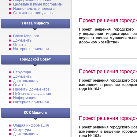
Информация о городе
Целевые и иные программы
Национальные проекты
Статистические данные
Проект решения городс
Глава Мирного
Проект решения городского 
утверждении индикаторов р
Глава Мирного
осуществлении муниципально
Документы
дорожном хозяйстве»
Отчеты
Интернет-приемная
Городской Совет
Проект решения городс
Структура
Документы
Проект решения городского Сов
Деятельность
изменения в решение городск
Отчеты
года № 104»
Проекты документов
Публичные слушания
Информация
Интернет-приемная
КСК Мирного
Проект решения городс
Общая информация
Проект решения городского Сов
Структура
изменения в решение городск
Деятельность
года № 103»