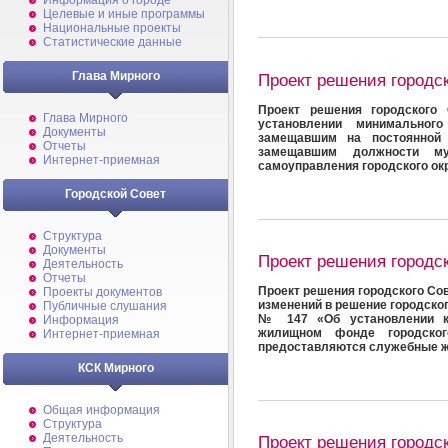
Информация о городе
Целевые и иные программы
Национальные проекты
Статистические данные
Глава Мирного
Проект решения городс
Проект решения городского 
Глава Мирного
установлении минимальног
Документы
замещавшим на постоянной 
Отчеты
замещавшим должности му
Интернет-приемная
самоуправления городского ок
Городской Совет
Структура
Документы
Проект решения городс
Деятельность
Отчеты
Проект решения городского Сов
Проекты документов
изменений в решение городског
Публичные слушания
№ 147 «Об установлении ка
Информация
жилищном фонде городског
Интернет-приемная
предоставляются служебные 
КСК Мирного
Общая информация
Структура
Деятельность
Проект решения городс