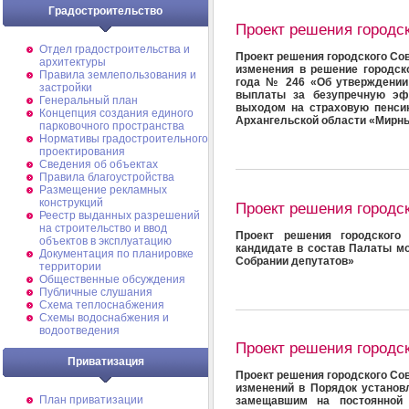
Градостроительство
Проект решения городс
Отдел градостроительства и
Проект решения городского Сов
архитектуры
изменения в решение городск
Правила землепользования и
года № 246 «Об утверждении
застройки
выплаты за безупречную эф
Генеральный план
выходом на страховую пенси
Концепция создания единого
Архангельской области «Мирн
парковочного пространства
Нормативы градостроительного
проектирования
Сведения об объектах
Правила благоустройства
Размещение рекламных
конструкций
Проект решения городс
Реестр выданных разрешений
на строительство и ввод
Проект решения городского
объектов в эксплуатацию
кандидате в состав Палаты м
Документация по планировке
Собрании депутатов»
территории
Общественные обсуждения
Публичные слушания
Схема теплоснабжения
Схемы водоснабжения и
водоотведения
Проект решения городс
Приватизация
Проект решения городского Сов
изменений в Порядок установ
План приватизации
замещавшим на постоянной 