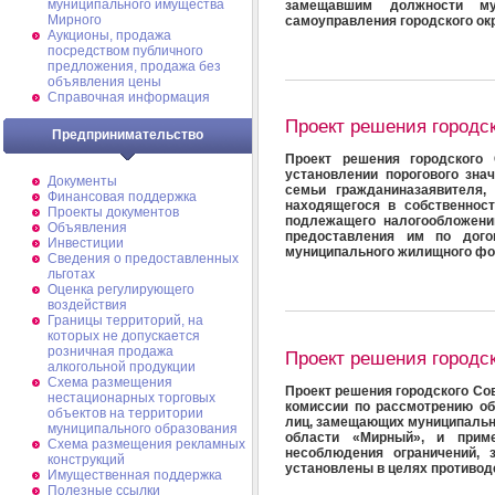
муниципального имущества
замещавшим должности му
Мирного
самоуправления городского ок
Аукционы, продажа
посредством публичного
предложения, продажа без
объявления цены
Справочная информация
Проект решения городс
Предпринимательство
Проект решения городского 
установлении порогового зна
Документы
семьи гражданиназаявителя,
Финансовая поддержка
находящегося в собственност
Проекты документов
подлежащего налогообложени
Объявления
предоставления им по дог
Инвестиции
муниципального жилищного ф
Сведения о предоставленных
льготах
Оценка регулирующего
воздействия
Границы территорий, на
которых не допускается
розничная продажа
Проект решения городс
алкогольной продукции
Схема размещения
Проект решения городского Сов
нестационарных торговых
комиссии по рассмотрению о
объектов на территории
лиц, замещающих муниципальн
муниципального образования
области «Мирный», и прим
Схема размещения рекламных
несоблюдения ограничений, з
конструкций
установлены в целях противод
Имущественная поддержка
Полезные ссылки