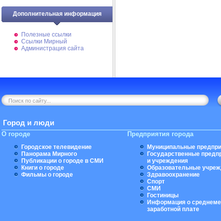
Дополнительная информация
Полезные ссылки
Ссылки Мирный
Администрация сайта
Город и люди
О городе
Предприятия города
Городское телевидение
Муниципальные предпри
Панорама Мирного
Государственные предп
Публикации о городе в СМИ
и учреждения
Книги о городе
Образовательные учреж
Фильмы о городе
Здравоохранение
Спорт
СМИ
Гостиницы
Информация о среднеме
заработной плате