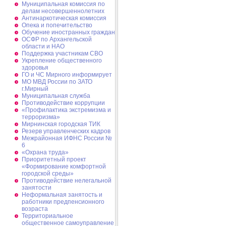
Муниципальная комиссия по
делам несовершеннолетних
Антинаркотическая комиссия
Опека и попечительство
Обучение иностранных граждан
ОСФР по Архангельской
области и НАО
Поддержка участникам СВО
Укрепление общественного
здоровья
ГО и ЧС Мирного информирует
МО МВД России по ЗАТО
г.Мирный
Муниципальная cлужба
Противодействие коррупции
«Профилактика экстремизма и
терроризма»
Мирнинская городская ТИК
Резерв управленческих кадров
Межрайонная ИФНС России №
6
«Охрана труда»
Приоритетный проект
«Формирование комфортной
городской среды»
Противодействие нелегальной
занятости
Неформальная занятость и
работники предпенсионного
возраста
Территориальное
общественное самоуправление