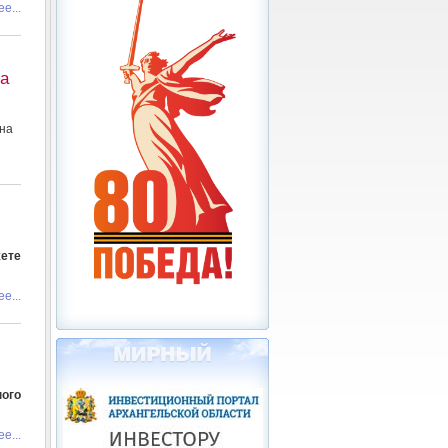
е...
а
на
жете
е...
ого
е...