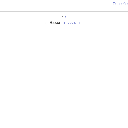
Подробне
1
2
←
→
Назад
Вперед