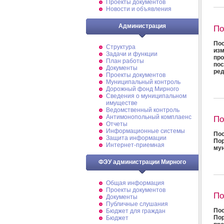
Проекты документов
Новости и объявления
Администрация
По
По
Структура
изм
Задачи и функции
пр
План работы
пос
Документы
ред
Проекты документов
Муниципальный контроль
Дорожный фонд Мирного
Cведения о муниципальном
имуществе
Ведомственный контроль
Антимонопольный комплаенс
По
Отчеты
Информационные системы
Пос
Защита информации
По
Интернет-приемная
мун
ФЭУ администрации Мирного
Общая информация
Проекты документов
По
Документы
Публичные слушания
Пос
Бюджет для граждан
По
Бюджет