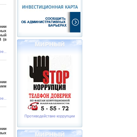
нии
ьных
ный
 (в
е...
ении
амм
е...
Противодействие коррупции
ении
вых