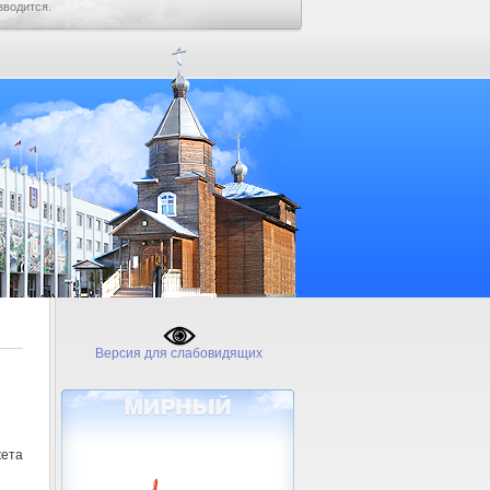
зводится.
Версия для слабовидящих
ета