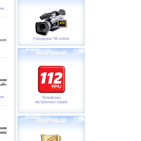
е...
Городское ТВ online
ания
ении
ный»
е...
Телефоны
экстренных служб
ении
амм