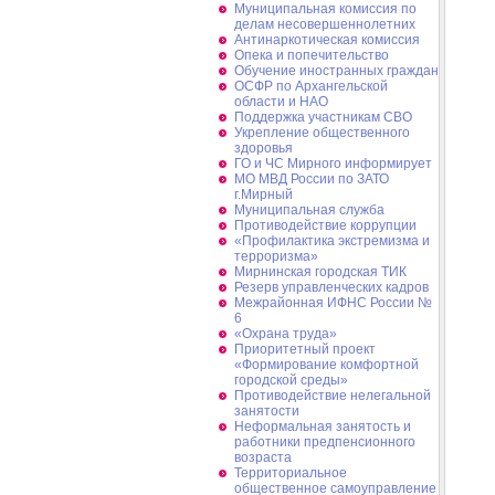
Муниципальная комиссия по
делам несовершеннолетних
Антинаркотическая комиссия
Опека и попечительство
Обучение иностранных граждан
ОСФР по Архангельской
области и НАО
Поддержка участникам СВО
Укрепление общественного
здоровья
ГО и ЧС Мирного информирует
МО МВД России по ЗАТО
г.Мирный
Муниципальная cлужба
Противодействие коррупции
«Профилактика экстремизма и
терроризма»
Мирнинская городская ТИК
Резерв управленческих кадров
Межрайонная ИФНС России №
6
«Охрана труда»
Приоритетный проект
«Формирование комфортной
городской среды»
Противодействие нелегальной
занятости
Неформальная занятость и
работники предпенсионного
возраста
Территориальное
общественное самоуправление