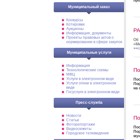
про
Муниципальный заказ
Конкурсы
Котировки
Аукционы
РА
Информация, документы
Проекты правовых актов о
Об 
нормировании в сфере закупок
«М
>>
r
Муниципальные услуги
Информация
По
Технологические схемы
МФЦ
Услуги в электронном виде
Пос
Услуги опеки в электронном
Пор
виде
на 
Госуслуги в электронном виде
Пресс-служба
Новости
По
Статьи
Фоторепортажи
Пос
Видеосюжеты
По
Городское телевидение
мун