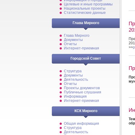
Информация о городе
Целевые и иные программы
Национальные проекты
Статистические данные
Пр
Глава Мирного
20
Глава Мирного
Пре
Документы
201
Отчеты
>>
p
Интернет-приемная
Городской Совет
Пр
Структура
Документы
Про
Деятельность
мун
Отчеты
Проекты документов
Публичные слушания
Информация
Интернет-приемная
Ин
КСК Мирного
Те
обр
Общая информация
Структура
Деятельность