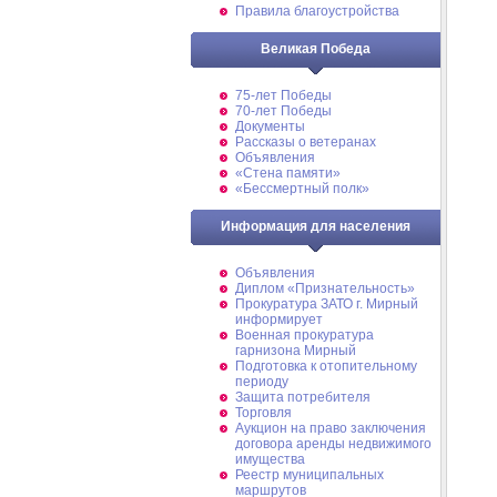
Правила благоустройства
Великая Победа
75-лет Победы
70-лет Победы
Документы
Рассказы о ветеранах
Объявления
«Стена памяти»
«Бессмертный полк»
Информация для населения
Объявления
Диплом «Признательность»
Прокуратура ЗАТО г. Мирный
информирует
Военная прокуратура
гарнизона Мирный
Подготовка к отопительному
периоду
Защита потребителя
Торговля
Аукцион на право заключения
договора аренды недвижимого
имущества
Реестр муниципальных
маршрутов