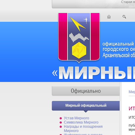
Старая в
Мир
Мирный официальный
И
ИТ
Устав Мирного
Символика Мирного
пуб
Награды и поощрения
мун
Мирного