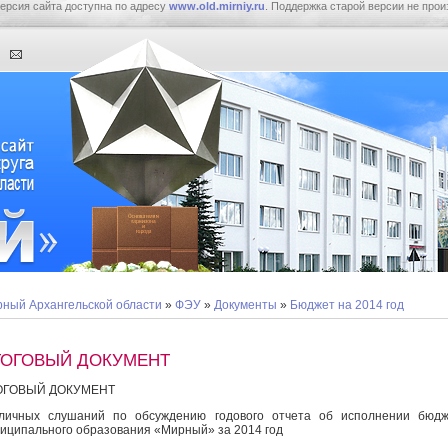
ерсия сайта доступна по адресу
www.old.mirniy.ru
. Поддержка старой версии не прои
ный Архангельской области
»
ФЭУ
»
Документы
»
Бюджет на 2014 год
ТОГОВЫЙ ДОКУМЕНТ
ОГОВЫЙ ДОКУМЕНТ
личных слушаний по обсуждению годового отчета об исполнении бюдж
иципального образования «Мирный» за 2014 год