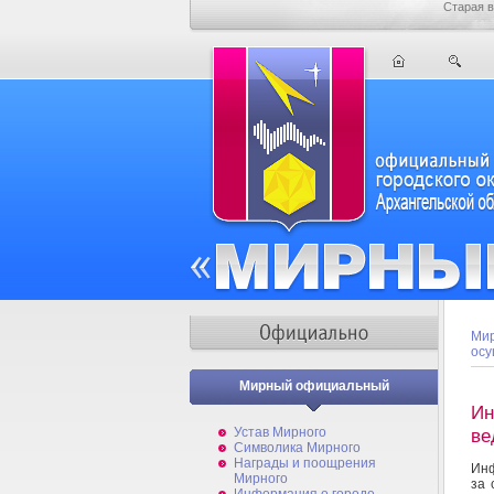
Старая в
Мир
осу
Мирный официальный
Ин
Устав Мирного
ве
Символика Мирного
Награды и поощрения
Инф
Мирного
за 