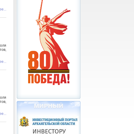
е...
роля
тов,
е...
роля
тов,
е...