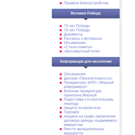
Правила благоустройства
Великая Победа
75-лет Победы
70-лет Победы
Документы
Рассказы о ветеранах
Объявления
«Стена памяти»
«Бессмертный полк»
Информация для населения
Объявления
Диплом «Признательность»
Прокуратура ЗАТО г. Мирный
информирует
Военная прокуратура
гарнизона Мирный
Подготовка к отопительному
периоду
Защита потребителя
Торговля
Аукцион на право заключения
договора аренды недвижимого
имущества
Реестр муниципальных
маршрутов