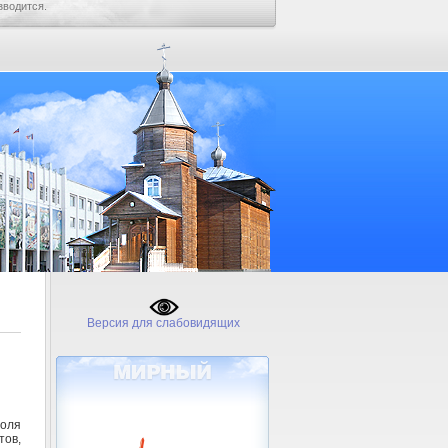
зводится.
Версия для слабовидящих
роля
тов,