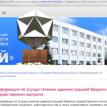
ерсия сайта доступна по адресу
www.old.mirniy.ru
. Поддержка старой версии не прои
ный Архангельской области
»
Ведомственный контроль
»
Информация об
ществлении
формация об осуществлении администрацией Мирного
домственного контроля
ормация об осуществлении администрацией Мирного ведомственного конт
соблюдением трудового законодательства и иных нормативных правовых ак