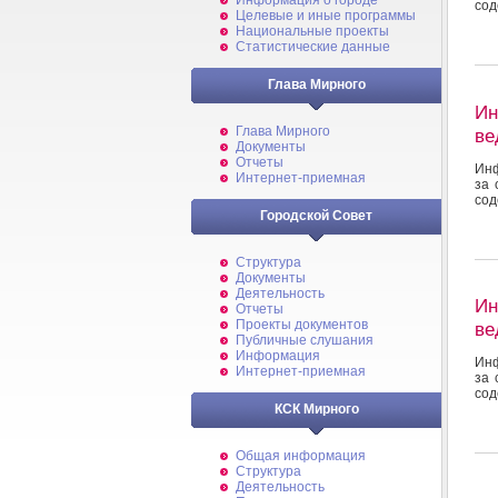
Информация о городе
сод
Целевые и иные программы
Национальные проекты
Статистические данные
Глава Мирного
Ин
Глава Мирного
ве
Документы
Отчеты
Инф
Интернет-приемная
за 
сод
Городской Совет
Структура
Документы
Деятельность
Ин
Отчеты
Проекты документов
ве
Публичные слушания
Информация
Инф
Интернет-приемная
за 
сод
КСК Мирного
Общая информация
Структура
Деятельность