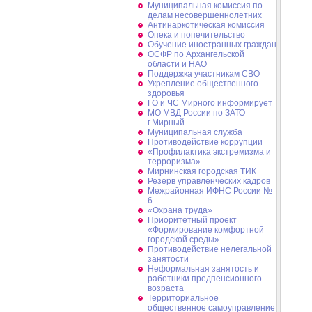
Муниципальная комиссия по
делам несовершеннолетних
Антинаркотическая комиссия
Опека и попечительство
Обучение иностранных граждан
ОСФР по Архангельской
области и НАО
Поддержка участникам СВО
Укрепление общественного
здоровья
ГО и ЧС Мирного информирует
МО МВД России по ЗАТО
г.Мирный
Муниципальная cлужба
Противодействие коррупции
«Профилактика экстремизма и
терроризма»
Мирнинская городская ТИК
Резерв управленческих кадров
Межрайонная ИФНС России №
6
«Охрана труда»
Приоритетный проект
«Формирование комфортной
городской среды»
Противодействие нелегальной
занятости
Неформальная занятость и
работники предпенсионного
возраста
Территориальное
общественное самоуправление