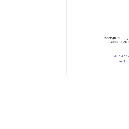
- беседа с пре
Архангельско
1
...
546
547
5
←
На