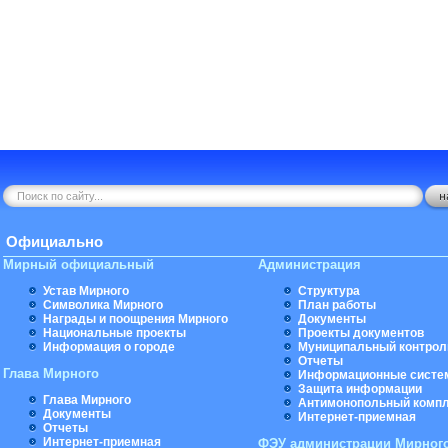
Официально
Мирный официальный
Администрация
Устав Мирного
Структура
Символика Мирного
План работы
Награды и поощрения Мирного
Документы
Национальные проекты
Проекты документов
Информация о городе
Муниципальный контрол
Отчеты
Глава Мирного
Информационные систе
Защита информации
Глава Мирного
Антимонопольный комп
Документы
Интернет-приемная
Отчеты
Интернет-приемная
ФЭУ администрации Мирног