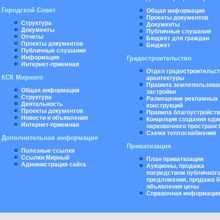
Городской Совет
Общая информация
Проекты документов
Структура
Документы
Документы
Публичные слушания
Отчеты
Бюджет для граждан
Проекты документов
Бюджет
Публичные слушания
Информация
Градостроительство
Интернет-приемная
Отдел градостроительст
КСК Мирного
архитектуры
Правила землепользова
Общая информация
застройки
Структура
Размещение рекламных
Деятельность
конструкций
Проекты документов
Правила благоустройст
Новости и объявления
Концепция создания еди
Интернет-приемная
парковочного пространс
Схема теплоснабжения
Дополнительная информация
Приватизация
Полезные ссылки
Ссылки Мирный
План приватизации
Администрация сайта
Аукционы, продажа
посредством публичног
предложения, продажа б
объявления цены
Справочная информаци