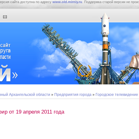
ерсия сайта доступна по адресу
www.old.mirniy.ru
. Поддержка старой версии не прои
ный Архангельской области
»
Предприятия города
»
Городское телевидение
ир от 19 апреля 2011 года