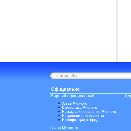
Официально
Мирный официальный
Ад
Устав Мирного
Символика Мирного
Награды и поощрения Мирного
Национальные проекты
Информация о городе
Глава Мирного