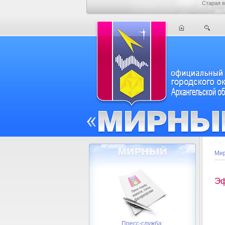
Старая в
Мир
Эф
Пресс-служба: