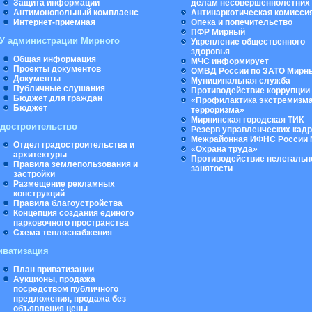
Защита информации
делам несовершеннолетних
Антимонопольный комплаенс
Антинаркотическая комисси
Интернет-приемная
Опека и попечительство
ПФР Мирный
У администрации Мирного
Укрепление общественного
здоровья
Общая информация
МЧС информирует
Проекты документов
ОМВД России по ЗАТО Мирн
Документы
Муниципальная cлужба
Публичные слушания
Противодействие коррупции
Бюджет для граждан
«Профилактика экстремизма
Бюджет
терроризма»
Мирнинская городская ТИК
адостроительство
Резерв управленческих кад
Межрайонная ИФНС России 
Отдел градостроительства и
«Охрана труда»
архитектуры
Противодействие нелегальн
Правила землепользования и
занятости
застройки
Размещение рекламных
конструкций
Правила благоустройства
Концепция создания единого
парковочного пространства
Схема теплоснабжения
иватизация
План приватизации
Аукционы, продажа
посредством публичного
предложения, продажа без
объявления цены