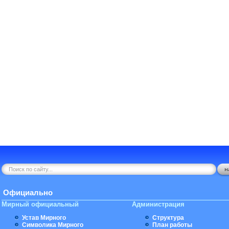
Официально
Мирный официальный
Администрация
Устав Мирного
Структура
Символика Мирного
План работы