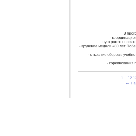
В прог
- координацио
- пуск ракеты-носит
- вручение медали «80 лет Побе
- открытие сборов в учебн
- соревнования 
1
...
12
1
←
На