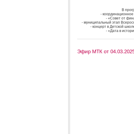
В прог
- координационное
- «Совет от фи
- муниципальный этап Всеросс
- концерт в Детской шко
- «Дата в истор
Эфир МТК от 04.03.2025