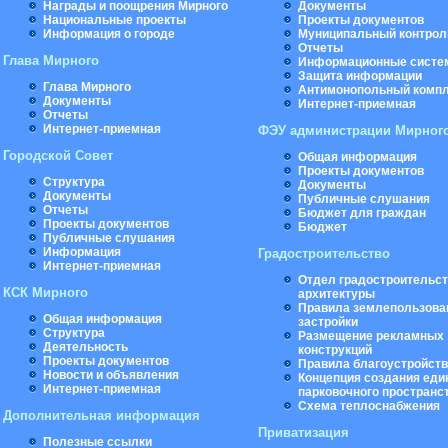
Награды и поощрения Мирного
Документы
Национальные проекты
Проекты документов
Информация о городе
Муниципальный контрол
Отчеты
Глава Мирного
Информационные систе
Защита информации
Глава Мирного
Антимонопольный комп
Документы
Интернет-приемная
Отчеты
Интернет-приемная
ФЭУ администрации Мирног
Городской Совет
Общая информация
Проекты документов
Структура
Документы
Документы
Публичные слушания
Отчеты
Бюджет для граждан
Проекты документов
Бюджет
Публичные слушания
Информация
Градостроительство
Интернет-приемная
Отдел градостроительст
КСК Мирного
архитектуры
Правила землепользова
Общая информация
застройки
Структура
Размещение рекламных
Деятельность
конструкций
Проекты документов
Правила благоустройст
Новости и объявления
Концепция создания еди
Интернет-приемная
парковочного пространс
Схема теплоснабжения
Дополнительная информация
Приватизация
Полезные ссылки