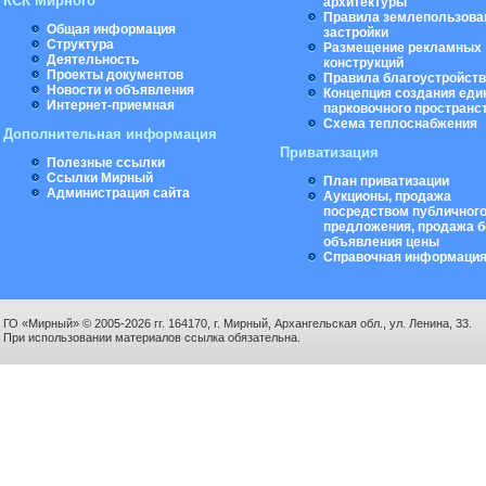
КСК Мирного
архитектуры
Правила землепользова
Общая информация
застройки
Структура
Размещение рекламных
Деятельность
конструкций
Проекты документов
Правила благоустройст
Новости и объявления
Концепция создания еди
Интернет-приемная
парковочного пространс
Схема теплоснабжения
Дополнительная информация
Приватизация
Полезные ссылки
Ссылки Мирный
План приватизации
Администрация сайта
Аукционы, продажа
посредством публичног
предложения, продажа б
объявления цены
Справочная информаци
ГО «Мирный» © 2005-2026 гг. 164170, г. Мирный, Архангельская обл., ул. Ленина, 33.
При использовании материалов ссылка обязательна.