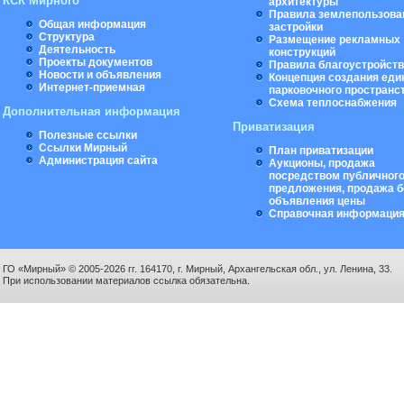
КСК Мирного
архитектуры
Правила землепользова
Общая информация
застройки
Структура
Размещение рекламных
Деятельность
конструкций
Проекты документов
Правила благоустройст
Новости и объявления
Концепция создания еди
Интернет-приемная
парковочного пространс
Схема теплоснабжения
Дополнительная информация
Приватизация
Полезные ссылки
Ссылки Мирный
План приватизации
Администрация сайта
Аукционы, продажа
посредством публичног
предложения, продажа б
объявления цены
Справочная информаци
ГО «Мирный» © 2005-2026 гг. 164170, г. Мирный, Архангельская обл., ул. Ленина, 33.
При использовании материалов ссылка обязательна.