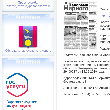
Пресс-служба:
новости, статьи, фоторепортажи
Скачат
>>
pm_2
Газета
массов
«Мирн
Учреди
предст
Мирног
Редакт
Официальные символы Мирного
Издатель: Горячева Оксана Иван
Газета зарегистрирована в Упр
связи, информационных техноло
области и Ненецкому автономном
29–00237 от 14.12.2010 года.
Адрес редакции: 164170, Арханге
6А, подъезд №8
Адрес издателя: 164170, Арханге
Телефоны: (81834) 5-07-80, 5-60