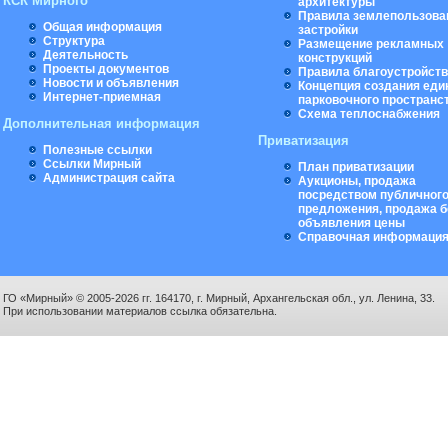
КСК Мирного
архитектуры
Правила землепользова
Общая информация
застройки
Структура
Размещение рекламных
Деятельность
конструкций
Проекты документов
Правила благоустройст
Новости и объявления
Концепция создания еди
Интернет-приемная
парковочного пространс
Схема теплоснабжения
Дополнительная информация
Приватизация
Полезные ссылки
Ссылки Мирный
План приватизации
Администрация сайта
Аукционы, продажа
посредством публичног
предложения, продажа б
объявления цены
Справочная информаци
ГО «Мирный» © 2005-2026 гг. 164170, г. Мирный, Архангельская обл., ул. Ленина, 33.
При использовании материалов ссылка обязательна.