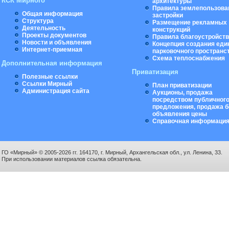
КСК Мирного
архитектуры
Правила землепользова
Общая информация
застройки
Структура
Размещение рекламных
Деятельность
конструкций
Проекты документов
Правила благоустройст
Новости и объявления
Концепция создания еди
Интернет-приемная
парковочного пространс
Схема теплоснабжения
Дополнительная информация
Приватизация
Полезные ссылки
Ссылки Мирный
План приватизации
Администрация сайта
Аукционы, продажа
посредством публичног
предложения, продажа б
объявления цены
Справочная информаци
ГО «Мирный» © 2005-2026 гг. 164170, г. Мирный, Архангельская обл., ул. Ленина, 33.
При использовании материалов ссылка обязательна.