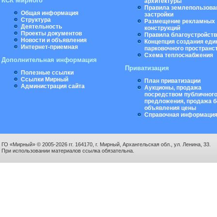
КСК Мирного
архитектуры
Правила землепользова
Общая информация
застройки
Структура
Размещение рекламных
Деятельность
конструкций
Проекты документов
Правила благоустройст
Новости и объявления
Концепция создания еди
Интернет-приемная
парковочного пространс
Схема теплоснабжения
Дополнительная информация
Приватизация
Полезные ссылки
Ссылки Мирный
План приватизации
Администрация сайта
Аукционы, продажа
посредством публичног
предложения, продажа б
объявления цены
Справочная информаци
ГО «Мирный» © 2005-2026 гг. 164170, г. Мирный, Архангельская обл., ул. Ленина, 33.
При использовании материалов ссылка обязательна.