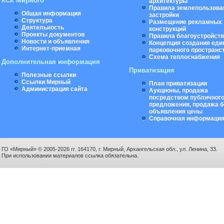
КСК Мирного
архитектуры
Правила землепользова
Общая информация
застройки
Структура
Размещение рекламных
Деятельность
конструкций
Проекты документов
Правила благоустройст
Новости и объявления
Концепция создания еди
Интернет-приемная
парковочного пространс
Схема теплоснабжения
Дополнительная информация
Приватизация
Полезные ссылки
Ссылки Мирный
План приватизации
Администрация сайта
Аукционы, продажа
посредством публичног
предложения, продажа б
объявления цены
Справочная информаци
ГО «Мирный» © 2005-2026 гг. 164170, г. Мирный, Архангельская обл., ул. Ленина, 33.
При использовании материалов ссылка обязательна.