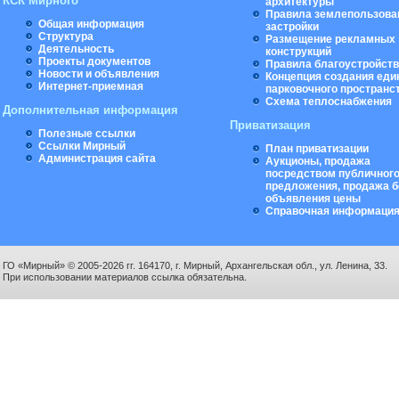
КСК Мирного
архитектуры
Правила землепользова
Общая информация
застройки
Структура
Размещение рекламных
Деятельность
конструкций
Проекты документов
Правила благоустройст
Новости и объявления
Концепция создания еди
Интернет-приемная
парковочного пространс
Схема теплоснабжения
Дополнительная информация
Приватизация
Полезные ссылки
Ссылки Мирный
План приватизации
Администрация сайта
Аукционы, продажа
посредством публичног
предложения, продажа б
объявления цены
Справочная информаци
ГО «Мирный» © 2005-2026 гг. 164170, г. Мирный, Архангельская обл., ул. Ленина, 33.
При использовании материалов ссылка обязательна.