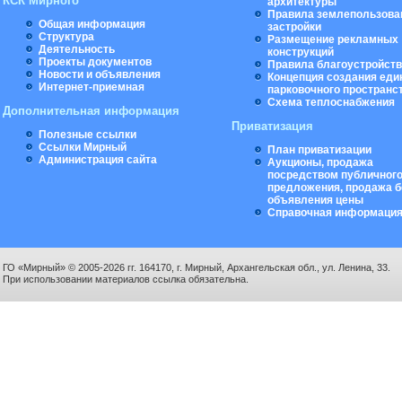
КСК Мирного
архитектуры
Правила землепользова
Общая информация
застройки
Структура
Размещение рекламных
Деятельность
конструкций
Проекты документов
Правила благоустройст
Новости и объявления
Концепция создания еди
Интернет-приемная
парковочного пространс
Схема теплоснабжения
Дополнительная информация
Приватизация
Полезные ссылки
Ссылки Мирный
План приватизации
Администрация сайта
Аукционы, продажа
посредством публичног
предложения, продажа б
объявления цены
Справочная информаци
ГО «Мирный» © 2005-2026 гг. 164170, г. Мирный, Архангельская обл., ул. Ленина, 33.
При использовании материалов ссылка обязательна.