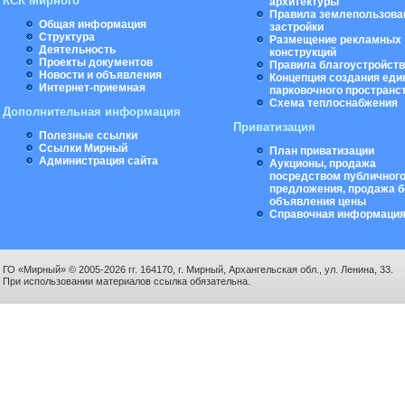
КСК Мирного
архитектуры
Правила землепользова
Общая информация
застройки
Структура
Размещение рекламных
Деятельность
конструкций
Проекты документов
Правила благоустройст
Новости и объявления
Концепция создания еди
Интернет-приемная
парковочного пространс
Схема теплоснабжения
Дополнительная информация
Приватизация
Полезные ссылки
Ссылки Мирный
План приватизации
Администрация сайта
Аукционы, продажа
посредством публичног
предложения, продажа б
объявления цены
Справочная информаци
ГО «Мирный» © 2005-2026 гг. 164170, г. Мирный, Архангельская обл., ул. Ленина, 33.
При использовании материалов ссылка обязательна.