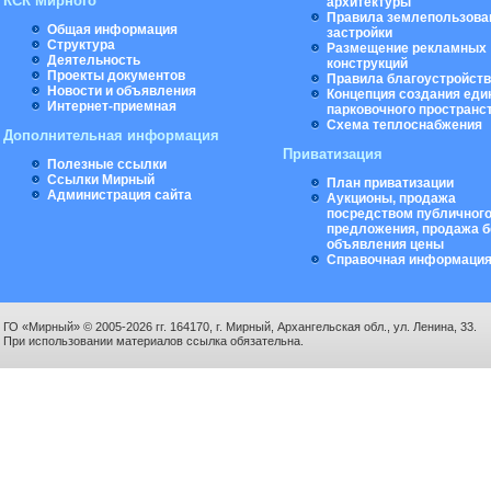
КСК Мирного
архитектуры
Правила землепользова
Общая информация
застройки
Структура
Размещение рекламных
Деятельность
конструкций
Проекты документов
Правила благоустройст
Новости и объявления
Концепция создания еди
Интернет-приемная
парковочного пространс
Схема теплоснабжения
Дополнительная информация
Приватизация
Полезные ссылки
Ссылки Мирный
План приватизации
Администрация сайта
Аукционы, продажа
посредством публичног
предложения, продажа б
объявления цены
Справочная информаци
ГО «Мирный» © 2005-2026 гг. 164170, г. Мирный, Архангельская обл., ул. Ленина, 33.
При использовании материалов ссылка обязательна.