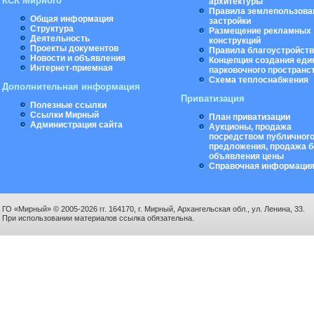
КСК Мирного
архитектуры
Правила землепользова
Общая информация
застройки
Структура
Размещение рекламных
Деятельность
конструкций
Проекты документов
Правила благоустройст
Новости и объявления
Концепция создания еди
Интернет-приемная
парковочного пространс
Схема теплоснабжения
Дополнительная информация
Приватизация
Полезные ссылки
Ссылки Мирный
План приватизации
Администрация сайта
Аукционы, продажа
посредством публичног
предложения, продажа б
объявления цены
Справочная информаци
ГО «Мирный» © 2005-2026 гг. 164170, г. Мирный, Архангельская обл., ул. Ленина, 33.
При использовании материалов ссылка обязательна.