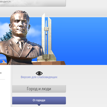
зводится.
»
Версия для слабовидящих
О городе