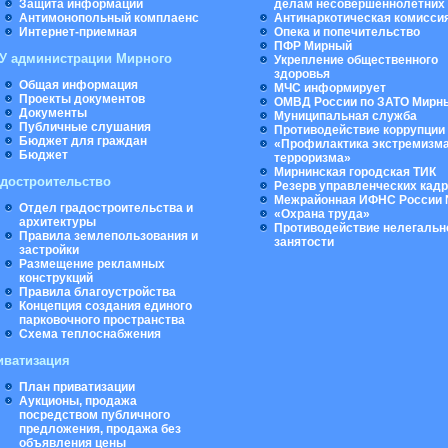
Защита информации
делам несовершеннолетних
Антимонопольный комплаенс
Антинаркотическая комисси
Интернет-приемная
Опека и попечительство
ПФР Мирный
У администрации Мирного
Укрепление общественного
здоровья
Общая информация
МЧС информирует
Проекты документов
ОМВД России по ЗАТО Мирн
Документы
Муниципальная cлужба
Публичные слушания
Противодействие коррупции
Бюджет для граждан
«Профилактика экстремизма
Бюджет
терроризма»
Мирнинская городская ТИК
адостроительство
Резерв управленческих кад
Межрайонная ИФНС России 
Отдел градостроительства и
«Охрана труда»
архитектуры
Противодействие нелегальн
Правила землепользования и
занятости
застройки
Размещение рекламных
конструкций
Правила благоустройства
Концепция создания единого
парковочного пространства
Схема теплоснабжения
иватизация
План приватизации
Аукционы, продажа
посредством публичного
предложения, продажа без
объявления цены