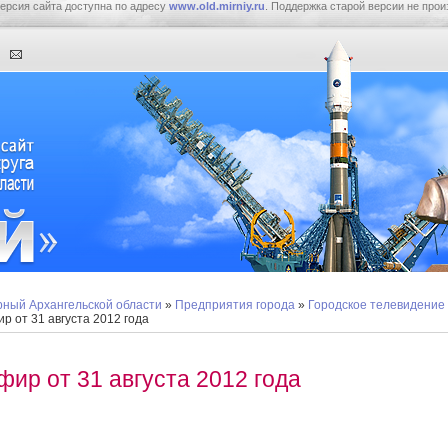
ерсия сайта доступна по адресу
www.old.mirniy.ru
. Поддержка старой версии не прои
ный Архангельской области
»
Предприятия города
»
Городское телевидение
р от 31 августа 2012 года
фир от 31 августа 2012 года