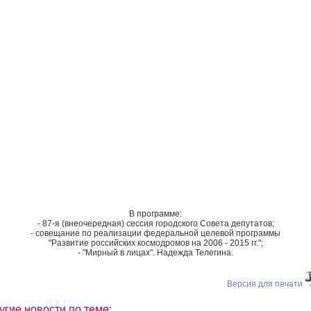
В программе:
- 87-я (внеочередная) сессия городского Совета депутатов;
- совещание по реализации федеральной целевой программы
"Развитие российских космодромов на 2006 - 2015 гг.";
- "Мирный в лицах". Надежда Телегина.
Версия для печати
угие новости по теме: