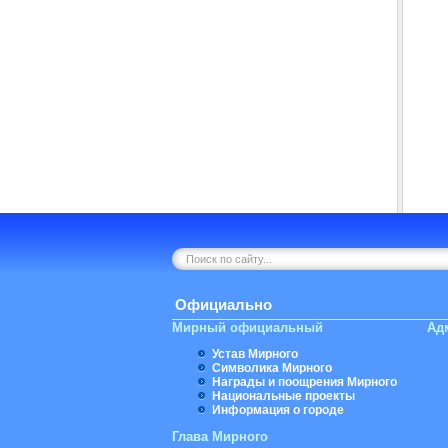
Официально
Мирный официальный
Ад
Устав Мирного
Символика Мирного
Награды и поощрения Мирного
Национальные проекты
Информация о городе
Глава Мирного