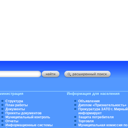
министрация
Информация для населения
Структура
Объявления
План работы
Диплом «Признательность»
Документы
Прокуратура ЗАТО г. Мирный
Проекты документов
информирует
Муниципальный контроль
Защита потребителя
Отчеты
Торговля
Информационные системы
Муниципальная комиссия по