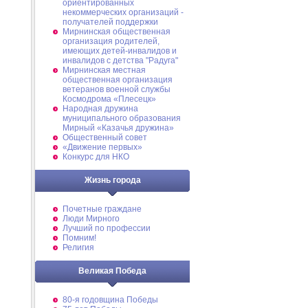
ориентированных
некоммерческих организаций -
получателей поддержки
Мирнинская общественная
организация родителей,
имеющих детей-инвалидов и
инвалидов с детства "Радуга"
Мирнинская местная
общественная организация
ветеранов военной службы
Космодрома «Плесецк»
Народная дружина
муниципального образования
Мирный «Казачья дружина»
Общественный совет
«Движение первых»
Конкурс для НКО
Жизнь города
Почетные граждане
Люди Мирного
Лучший по профессии
Помним!
Религия
Великая Победа
80-я годовщина Победы