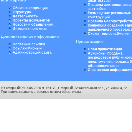
КСК Мирного
архитектуры
Правила землепользова
Общая информация
застройки
Структура
Размещение рекламных
Деятельность
конструкций
Проекты документов
Правила благоустройст
Новости и объявления
Концепция создания еди
Интернет-приемная
парковочного пространс
Схема теплоснабжения
Дополнительная информация
Приватизация
Полезные ссылки
Ссылки Мирный
План приватизации
Администрация сайта
Аукционы, продажа
посредством публичног
предложения, продажа б
объявления цены
Справочная информаци
ГО «Мирный» © 2005-2026 гг. 164170, г. Мирный, Архангельская обл., ул. Ленина, 33.
При использовании материалов ссылка обязательна.