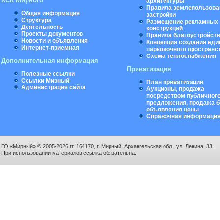
КСК Мирного
архитектуры
Правила землепользова
Общая информация
застройки
Структура
Размещение рекламных
Деятельность
конструкций
Проекты документов
Правила благоустройст
Новости и объявления
Концепция создания еди
Интернет-приемная
парковочного пространс
Схема теплоснабжения
Дополнительная информация
Приватизация
Полезные ссылки
Ссылки Мирный
План приватизации
Администрация сайта
Аукционы, продажа
посредством публичног
предложения, продажа б
объявления цены
Справочная информаци
ГО «Мирный» © 2005-2026 гг. 164170, г. Мирный, Архангельская обл., ул. Ленина, 33.
При использовании материалов ссылка обязательна.