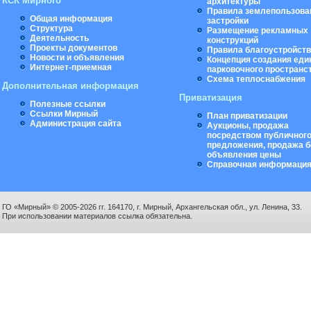
КСК Мирного
архитектуры
Правила землепользова
Общая информация
застройки
Структура
Размещение рекламных
Деятельность
конструкций
Проекты документов
Правила благоустройст
Новости и объявления
Концепция создания еди
Интернет-приемная
парковочного пространс
Схема теплоснабжения
Дополнительная информация
Приватизация
Полезные ссылки
Ссылки Мирный
План приватизации
Администрация сайта
Аукционы, продажа
посредством публичног
предложения, продажа б
объявления цены
Справочная информаци
ГО «Мирный» © 2005-2026 гг. 164170, г. Мирный, Архангельская обл., ул. Ленина, 33.
При использовании материалов ссылка обязательна.