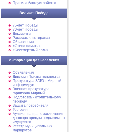
Правила благоустройства
Великая Победа
75-лет Победы
70-лет Победы
Документы
Рассказы о ветеранах
Объявления
«Стена памяти»
«Бессмертный полк»
Информация для населения
Объявления
Диплом «Признательность»
Прокуратура ЗАТО г. Мирный
информирует
Военная прокуратура
гарнизона Мирный
Подготовка к отопительному
периоду
Защита потребителя
Торговля
Аукцион на право заключения
договора аренды недвижимого
имущества
Реестр муниципальных
маршрутов