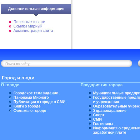
Дополнительная информация
Полезные ссылки
Ссылки Мирный
Администрация сайта
Город и люди
О городе
Предприятия города
Городское телевидение
Муниципальные предпри
Панорама Мирного
Государственные предп
Публикации о городе в СМИ
и учреждения
Книги о городе
Образовательные учреж
Фильмы о городе
Здравоохранение
Спорт
СМИ
Гостиницы
Информация о среднеме
заработной плате