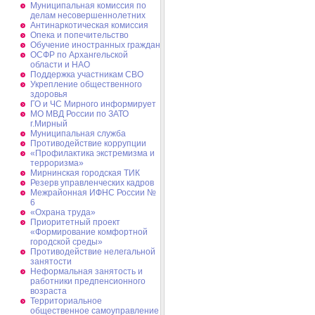
Муниципальная комиссия по
делам несовершеннолетних
Антинаркотическая комиссия
Опека и попечительство
Обучение иностранных граждан
ОСФР по Архангельской
области и НАО
Поддержка участникам СВО
Укрепление общественного
здоровья
ГО и ЧС Мирного информирует
МО МВД России по ЗАТО
г.Мирный
Муниципальная cлужба
Противодействие коррупции
«Профилактика экстремизма и
терроризма»
Мирнинская городская ТИК
Резерв управленческих кадров
Межрайонная ИФНС России №
6
«Охрана труда»
Приоритетный проект
«Формирование комфортной
городской среды»
Противодействие нелегальной
занятости
Неформальная занятость и
работники предпенсионного
возраста
Территориальное
общественное самоуправление