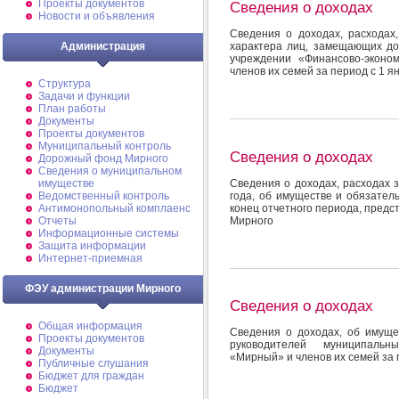
Проекты документов
Сведения о доходах
Новости и объявления
Сведения о доходах, расходах
Администрация
характера лиц, замещающих д
учреждении «Финансово-эконо
членов их семей за период с 1 ян
Структура
Задачи и функции
План работы
Документы
Проекты документов
Муниципальный контроль
Сведения о доходах
Дорожный фонд Мирного
Cведения о муниципальном
Сведения о доходах, расходах 
имуществе
года, об имуществе и обязател
Ведомственный контроль
конец отчетного периода, предс
Антимонопольный комплаенс
Мирного
Отчеты
Информационные системы
Защита информации
Интернет-приемная
ФЭУ администрации Мирного
Сведения о доходах
Общая информация
Сведения о доходах, об имуще
Проекты документов
руководителей муниципальн
Документы
«Мирный» и членов их семей за п
Публичные слушания
Бюджет для граждан
Бюджет