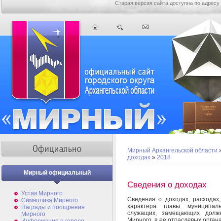
Старая версия сайта доступна по адресу
Мирный Архангельской области
доходах
»
2018
Мирный официальный
Сведения о доходах
Устав Мирного
Сведения о доходах, расходах
Символика Мирного
характера главы муниципал
Награды и поощрения
служащих, замещающих долж
Мирного
Мирного, в ее отраслевых органа