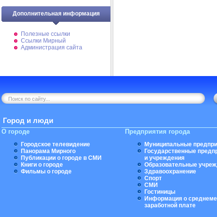
Дополнительная информация
Полезные ссылки
Ссылки Мирный
Администрация сайта
Город и люди
О городе
Предприятия города
Городское телевидение
Муниципальные предпри
Панорама Мирного
Государственные предп
Публикации о городе в СМИ
и учреждения
Книги о городе
Образовательные учреж
Фильмы о городе
Здравоохранение
Спорт
СМИ
Гостиницы
Информация о среднеме
заработной плате