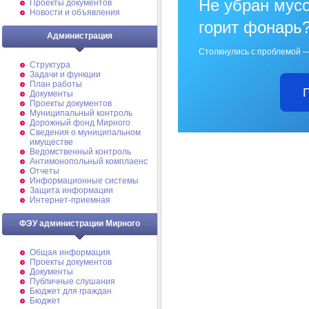
Не убран мусо
Проекты документов
Новости и объявления
горит фонарь
Администрация
Столкнулись с проблемой —
Структура
Задачи и функции
План работы
Документы
Проекты документов
Муниципальный контроль
Дорожный фонд Мирного
Cведения о муниципальном
имуществе
Ведомственный контроль
Антимонопольный комплаенс
Отчеты
Информационные системы
Защита информации
Интернет-приемная
ФЭУ администрации Мирного
Общая информация
Проекты документов
Документы
Публичные слушания
Бюджет для граждан
Бюджет