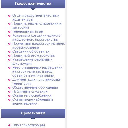
Градостроительство
Отдел градостроительства и
архитектуры
Правила землепользования и
застройки
Генеральный план
Концепция создания единого
парковочного пространства
Нормативы градостроительного
проектирования
Сведения об объектах
Правила благоустройства
Размещение рекламных
конструкций
Реестр выданных разрешений
на строительство и ввод
объектов в эксплуатацию
Документация по планировке
территории
Общественные обсуждения
Публичные слушания
Схема теплоснабжения
Схемы водоснабжения и
водоотведения
Приватизация
План приватизации