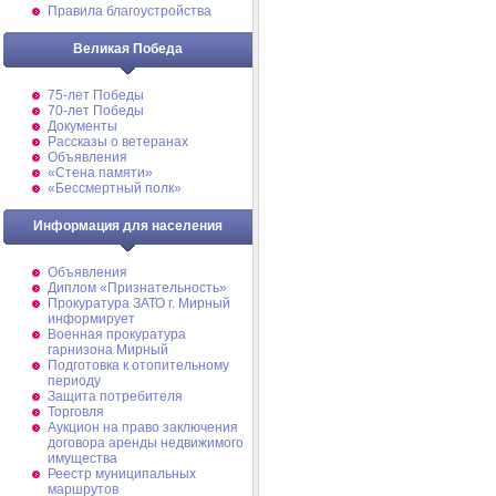
Правила благоустройства
Великая Победа
75-лет Победы
70-лет Победы
Документы
Рассказы о ветеранах
Объявления
«Стена памяти»
«Бессмертный полк»
Информация для населения
Объявления
Диплом «Признательность»
Прокуратура ЗАТО г. Мирный
информирует
Военная прокуратура
гарнизона Мирный
Подготовка к отопительному
периоду
Защита потребителя
Торговля
Аукцион на право заключения
договора аренды недвижимого
имущества
Реестр муниципальных
маршрутов