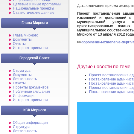
Информация о городе
Целевые и иные программы
Дата окончания приема эксперт
Национальные проекты
Статистические данные
Проект постановления админ
изменений и дополнений в 
муниципальной услуги «
Глава Мирного
приватизированных жилых
муниципальную собственность
Мирного от 13 апреля 2012 год
Глава Мирного
Документы
>>
dopolnenie-i-izmenenie-depriva
Отчеты
Интернет-приемная
Городской Совет
Другие новости по теме:
Структура
Документы
Проект постановления а
Деятельность
Постановление админист
Отчеты
Постановление админист
Проекты документов
Проект постановления а
Публичные слушания
Постановление админист
Информация
Интернет-приемная
КСК Мирного
Общая информация
Структура
Деятельность