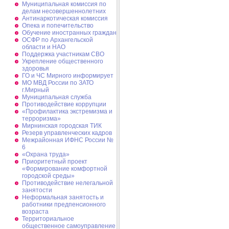
Муниципальная комиссия по
делам несовершеннолетних
Антинаркотическая комиссия
Опека и попечительство
Обучение иностранных граждан
ОСФР по Архангельской
области и НАО
Поддержка участникам СВО
Укрепление общественного
здоровья
ГО и ЧС Мирного информирует
МО МВД России по ЗАТО
г.Мирный
Муниципальная cлужба
Противодействие коррупции
«Профилактика экстремизма и
терроризма»
Мирнинская городская ТИК
Резерв управленческих кадров
Межрайонная ИФНС России №
6
«Охрана труда»
Приоритетный проект
«Формирование комфортной
городской среды»
Противодействие нелегальной
занятости
Неформальная занятость и
работники предпенсионного
возраста
Территориальное
общественное самоуправление