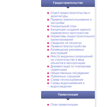
Градостроительство
Отдел градостроительства и
архитектуры
Правила землепользования и
застройки
Генеральный план
Концепция создания единого
парковочного пространства
Нормативы градостроительного
проектирования
Сведения об объектах
Правила благоустройства
Размещение рекламных
конструкций
Реестр выданных разрешений
на строительство и ввод
объектов в эксплуатацию
Документация по планировке
территории
Общественные обсуждения
Публичные слушания
Схема теплоснабжения
Схемы водоснабжения и
водоотведения
Приватизация
План приватизации