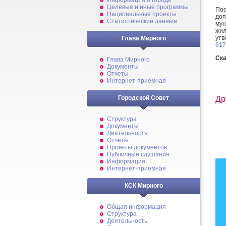
Информация о городе
Целевые и иные программы
По
Национальные проекты
до
Статистические данные
мун
жил
ут
Глава Мирного
617
Ска
Глава Мирного
Документы
Отчеты
Интернет-приемная
Городской Совет
Др
Структура
Документы
Деятельность
Отчеты
Проекты документов
Публичные слушания
Информация
Интернет-приемная
КСК Мирного
Общая информация
Структура
Деятельность