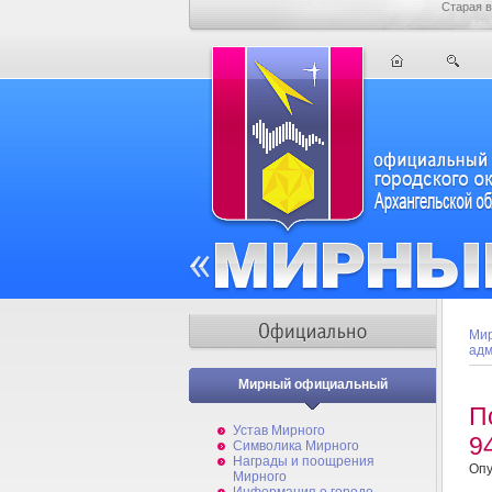
Старая в
Мир
адм
Мирный официальный
П
Устав Мирного
9
Символика Мирного
Награды и поощрения
Опу
Мирного