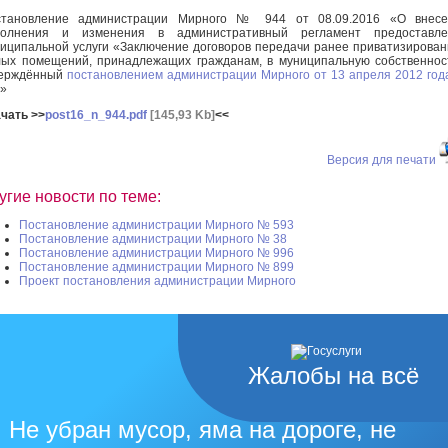
становление администрации Мирного № 944 от 08.09.2016 «О внесе
полнения и изменения в административный регламент предоставле
иципальной услуги «Заключение договоров передачи ранее приватизирова
ых помещений, принадлежащих гражданам, в муниципальную собственнос
верждённый
постановлением администрации Мирного от 13 апреля 2012 го
»
чать >>
post16_n_944.pdf
[145,93 Kb]
<<
Версия для печати
угие новости по теме:
Постановление администрации Мирного № 593
Постановление администрации Мирного № 38
Постановление администрации Мирного № 996
Постановление администрации Мирного № 899
Проект постановления администрации Мирного
Жалобы на всё
Не убран мусор, яма на дороге, не