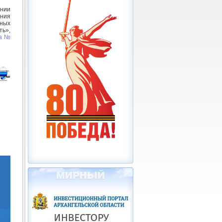
нии
ния
нных
ть»,
да №