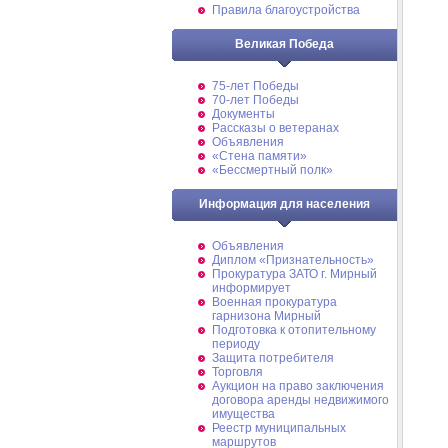
Правила благоустройства
Великая Победа
75-лет Победы
70-лет Победы
Документы
Рассказы о ветеранах
Объявления
«Стена памяти»
«Бессмертный полк»
Информация для населения
Объявления
Диплом «Признательность»
Прокуратура ЗАТО г. Мирный
информирует
Военная прокуратура
гарнизона Мирный
Подготовка к отопительному
периоду
Защита потребителя
Торговля
Аукцион на право заключения
договора аренды недвижимого
имущества
Реестр муниципальных
маршрутов