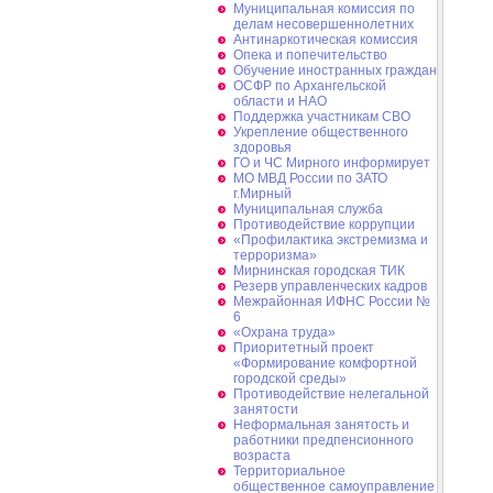
Муниципальная комиссия по
делам несовершеннолетних
Антинаркотическая комиссия
Опека и попечительство
Обучение иностранных граждан
ОСФР по Архангельской
области и НАО
Поддержка участникам СВО
Укрепление общественного
здоровья
ГО и ЧС Мирного информирует
МО МВД России по ЗАТО
г.Мирный
Муниципальная cлужба
Противодействие коррупции
«Профилактика экстремизма и
терроризма»
Мирнинская городская ТИК
Резерв управленческих кадров
Межрайонная ИФНС России №
6
«Охрана труда»
Приоритетный проект
«Формирование комфортной
городской среды»
Противодействие нелегальной
занятости
Неформальная занятость и
работники предпенсионного
возраста
Территориальное
общественное самоуправление