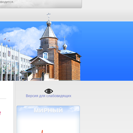
зводится.
Версия для слабовидящих
№