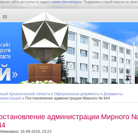
ерсия сайта доступна по адресу
www.old.mirniy.ru
. Поддержка старой версии не прои
ный Архангельской области
»
Официальные документы
»
Документы
инистрации
» Постановление администрации Мирного № 944
остановление администрации Мирного 
44
бликовано: 16-09-2016, 15:23