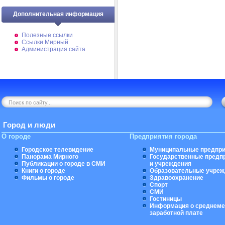
Дополнительная информация
Полезные ссылки
Ссылки Мирный
Администрация сайта
Город и люди
О городе
Предприятия города
Городское телевидение
Муниципальные предпри
Панорама Мирного
Государственные предп
Публикации о городе в СМИ
и учреждения
Книги о городе
Образовательные учреж
Фильмы о городе
Здравоохранение
Спорт
СМИ
Гостиницы
Информация о среднеме
заработной плате