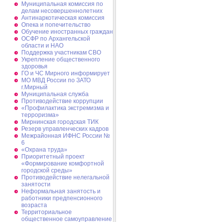
Муниципальная комиссия по
делам несовершеннолетних
Антинаркотическая комиссия
Опека и попечительство
Обучение иностранных граждан
ОСФР по Архангельской
области и НАО
Поддержка участникам СВО
Укрепление общественного
здоровья
ГО и ЧС Мирного информирует
МО МВД России по ЗАТО
г.Мирный
Муниципальная cлужба
Противодействие коррупции
«Профилактика экстремизма и
терроризма»
Мирнинская городская ТИК
Резерв управленческих кадров
Межрайонная ИФНС России №
6
«Охрана труда»
Приоритетный проект
«Формирование комфортной
городской среды»
Противодействие нелегальной
занятости
Неформальная занятость и
работники предпенсионного
возраста
Территориальное
общественное самоуправление