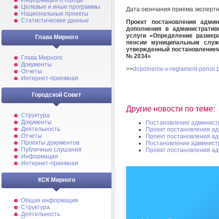
Информация о городе
Целевые и иные программы
Дата окончания приема эксперт
Национальные проекты
Статистические данные
Проект постановления админ
дополнения в административ
услуги «Определение размер
Глава Мирного
пенсии муниципальным служ
утвержденный постановлением 
№ 2034
»
Глава Мирного
Документы
>>
dopolnenie-v-reglament-pensii.
Отчеты
Интернет-приемная
Городской Совет
Другие новости по теме:
Структура
Документы
Постановление админист
Деятельность
Проект постановления а
Отчеты
Проект постановления а
Проекты документов
Постановление админист
Публичные слушания
Проект постановления а
Информация
Интернет-приемная
КСК Мирного
Общая информация
Структура
Деятельность