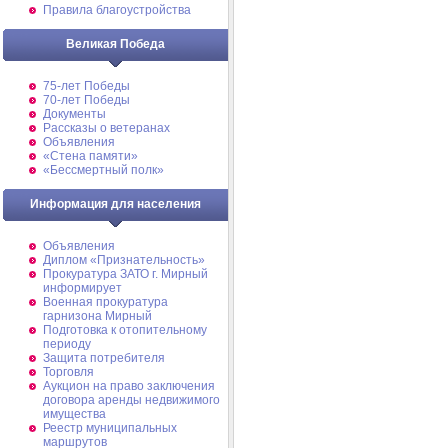
Правила благоустройства
Великая Победа
75-лет Победы
70-лет Победы
Документы
Рассказы о ветеранах
Объявления
«Стена памяти»
«Бессмертный полк»
Информация для населения
Объявления
Диплом «Признательность»
Прокуратура ЗАТО г. Мирный
информирует
Военная прокуратура
гарнизона Мирный
Подготовка к отопительному
периоду
Защита потребителя
Торговля
Аукцион на право заключения
договора аренды недвижимого
имущества
Реестр муниципальных
маршрутов