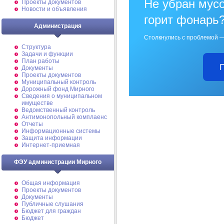
Не убран мусо
Проекты документов
Новости и объявления
горит фонарь
Администрация
Столкнулись с проблемой —
Структура
Задачи и функции
План работы
Документы
Проекты документов
Муниципальный контроль
Дорожный фонд Мирного
Cведения о муниципальном
имуществе
Ведомственный контроль
Антимонопольный комплаенс
Отчеты
Информационные системы
Защита информации
Интернет-приемная
ФЭУ администрации Мирного
Общая информация
Проекты документов
Документы
Публичные слушания
Бюджет для граждан
Бюджет